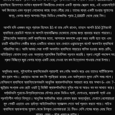
ক্যাসিনো রিসেপশনে বর্তমান জ্যাকপট বিজয়ীদের দেখানো একটি ব্যানার স্ক্রোল করে, এই ওয়েবসাইটে
অর্থ জিতছেন এমন প্রকৃত লোকেদের কাছে তথ্য পৌঁছে দেয়। তাদের মধ্যে একটি হওয়ার সুযোগের
জন্য, খেলার জন্য আপনার প্রিয় ভিডিও গেমগুলির প্রায় 2,000টি থেকে বেছে নিন।
আপনি যদি একজন নতুন গ্রাহক হিসেবে $5 বা তার বেশি রাখেন, তাহলে আপনি $50 ইন্টারনেট
ক্যাসিনো ক্রেডিট পাবেন যা আপনি ফ্যানাটিক্সের যেকোনো গেমের জন্য ব্যবহার করতে পারবেন।
ইন্টারনেটের অন্যান্য কোর্ট ক্যাসিনোর মতো, আপনাকে কমপক্ষে একুশ বছর বয়সী হতে হবে এবং
চারটি পরিচালিত গোষ্ঠীর মধ্যে একটিতে থাকতে হবে যেখানে ওয়ান্ডারফুল নাগেট অনলাইন ক্যাসিনো
পরিচালিত হয়। আমি আমার সেরা দশটি অনলাইন ক্যাসিনো নম্বরের মালিক হওয়ার জন্য রেটিং,
অতিরিক্ত বোনাস তথ্য এবং অন্যান্য প্রাসঙ্গিক নির্দেশিকা প্রদান করেছি। দ্রুত পেমেন্ট পদক্ষেপ সহ
দ্রুত বিচ্ছিন্ন জুয়া খেলার মধ্যে একটি বেছে নেওয়া হল কম উত্তোলন পাওয়ার সেরা উপায়।
অসুবিধার জন্য, সুইপস্টেক ক্যাসিনোগুলি প্রায়শই কম গেমিং সমর্থন করে এবং তাদের সার্টিফিকেশন
মান হ্রাস পায়। এছাড়াও অনেক কম ফি প্রক্রিয়া রয়েছে এবং অর্থপ্রদানে মূলত বেশি সময় লাগে।
বেশিরভাগ ক্যাসিনো অ্যাপ্লিকেশনগুলি আধুনিক জ্যাকপটগুলিকে সহায়তা করে যার সম্মান 6- এবং 7-
কন্ট্রোর সংখ্যক এবং ছোট ওয়াট টু ভিজিট জ্যাকপটগুলিতে বৃদ্ধি পায় যা আরও ঘন ঘন আঘাত করে।
ফর্ম্যাটগুলি পুরানো-বিশ্ববিদ্যালয়ের স্টেপার থেকে ভিডিও স্লট, মেগাওয়ে, জ্যাকপট স্লট এবং
প্রগতিশীল পর্যন্ত বিস্তৃত। আধুনিক স্লটগুলির মধ্যে বোনাস ক্রয় অন্তর্ভুক্ত, যেখানে খেলোয়াড়রা
মূল গেমটি এড়াতে এবং দুর্দান্ত আইটেমগুলিতে অ্যাক্সেস পেতে অর্থ প্রদান করতে পারে। লাইভ
ক্যাসিনো অ্যাকশনের সুযোগ থেকে উপকৃত খেলোয়াড়রা 31 টিরও বেশি গেমের মধ্যে বেছে নিতে
পারেন, যেমন – স্টক এক্সচেঞ্জ লাইভ।