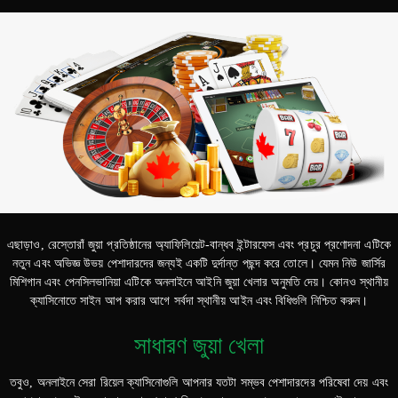
এছাড়াও, রেস্তোরাঁ জুয়া প্রতিষ্ঠানের অ্যাফিলিয়েট-বান্ধব ইন্টারফেস এবং প্রচুর প্রণোদনা এটিকে
নতুন এবং অভিজ্ঞ উভয় পেশাদারদের জন্যই একটি দুর্দান্ত পছন্দ করে তোলে। যেমন নিউ জার্সির
মিশিগান এবং পেনসিলভানিয়া এটিকে অনলাইনে আইনি জুয়া খেলার অনুমতি দেয়। কোনও স্থানীয়
ক্যাসিনোতে সাইন আপ করার আগে সর্বদা স্থানীয় আইন এবং বিধিগুলি নিশ্চিত করুন।
সাধারণ জুয়া খেলা
তবুও, অনলাইনে সেরা রিয়েল ক্যাসিনোগুলি আপনার যতটা সম্ভব পেশাদারদের পরিষেবা দেয় এবং