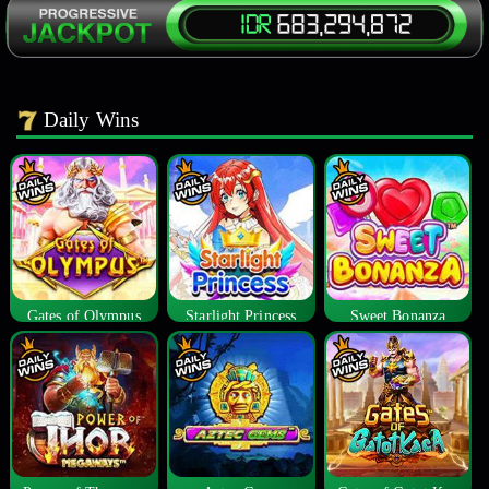
Daily Wins
Gates of Olympus
Starlight Princess
Sweet Bonanza