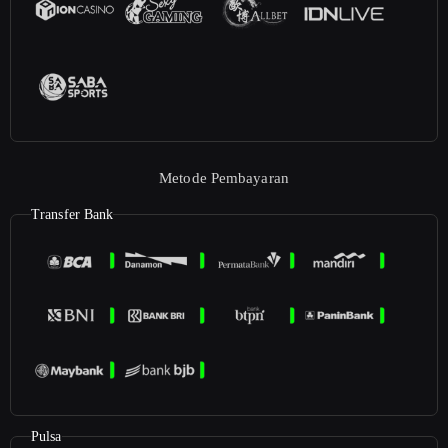
Metode Pembayaran
Transfer Bank
Pulsa