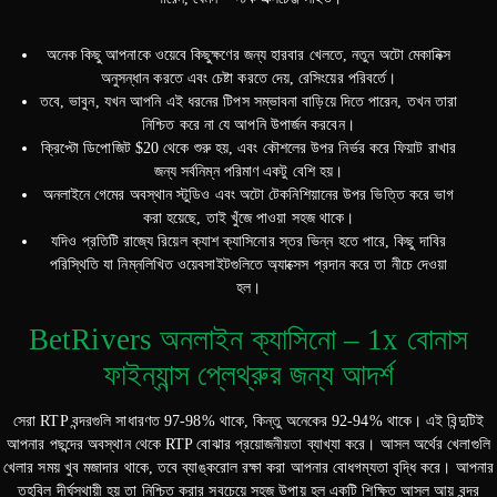
অনেক কিছু আপনাকে ওয়েবে কিছুক্ষণের জন্য হারবার খেলতে, নতুন অটো মেকানিক্স
অনুসন্ধান করতে এবং চেষ্টা করতে দেয়, রেসিংয়ের পরিবর্তে।
তবে, ভাবুন, যখন আপনি এই ধরনের টিপস সম্ভাবনা বাড়িয়ে দিতে পারেন, তখন তারা
নিশ্চিত করে না যে আপনি উপার্জন করবেন।
ক্রিপ্টো ডিপোজিট $20 থেকে শুরু হয়, এবং কৌশলের উপর নির্ভর করে ফিয়াট রাখার
জন্য সর্বনিম্ন পরিমাণ একটু বেশি হয়।
অনলাইনে গেমের অবস্থান স্টুডিও এবং অটো টেকনিশিয়ানের উপর ভিত্তি করে ভাগ
করা হয়েছে, তাই খুঁজে পাওয়া সহজ থাকে।
যদিও প্রতিটি রাজ্যে রিয়েল ক্যাশ ক্যাসিনোর স্তর ভিন্ন হতে পারে, কিছু দাবির
পরিস্থিতি যা নিম্নলিখিত ওয়েবসাইটগুলিতে অ্যাক্সেস প্রদান করে তা নীচে দেওয়া
হল।
BetRivers অনলাইন ক্যাসিনো – 1x বোনাস
ফাইন্যান্স প্লেথ্রুর জন্য আদর্শ
সেরা RTP বন্দরগুলি সাধারণত 97-98% থাকে, কিন্তু অনেকের 92-94% থাকে। এই বিন্দুটিই
আপনার পছন্দের অবস্থান থেকে RTP বোঝার প্রয়োজনীয়তা ব্যাখ্যা করে। আসল অর্থের খেলাগুলি
খেলার সময় খুব মজাদার থাকে, তবে ব্যাঙ্করোল রক্ষা করা আপনার বোধগম্যতা বৃদ্ধি করে। আপনার
তহবিল দীর্ঘস্থায়ী হয় তা নিশ্চিত করার সবচেয়ে সহজ উপায় হল একটি শিক্ষিত আসল আয় বন্দর