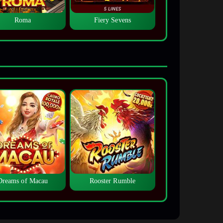
Roma
Fiery Sevens
Dreams of Macau
Rooster Rumble