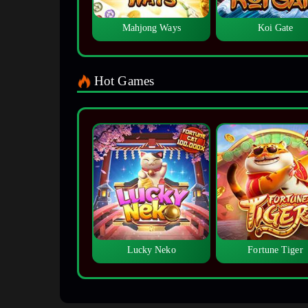
Mahjong Ways
Koi Gate
Hot Games
Lucky Neko
Fortune Tiger