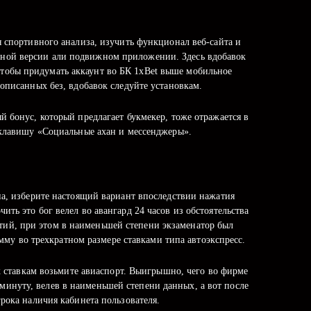
 спортивного анализа, изучить функционал веб-сайта и
опной версии али подвижном приложении. Здесь вдобавок
 Чтобы придумать аккаунт во БК 1xBet выше мобильное
 описанных без, вдобавок следуйте установкам.
 бонус, который предлагает букмекер, тоже отражается в
 клавишу «Социальные ахан и мессенджеры».
на, изберите настоящий вариант впоследствии нажатия
ть это бог велел во авангард 24 часов из обстоятельства
ятий, при этом в наименьшей степени экзаменатор был
му во трехкратном размере ставками типа автоэкспресс.
 к ставкам возьмите авиаспорт. Выигрышно, чего во фирме
 минуту, велев в наименьшей степени данных, а вот после
рока наличия кабинета пользователя.