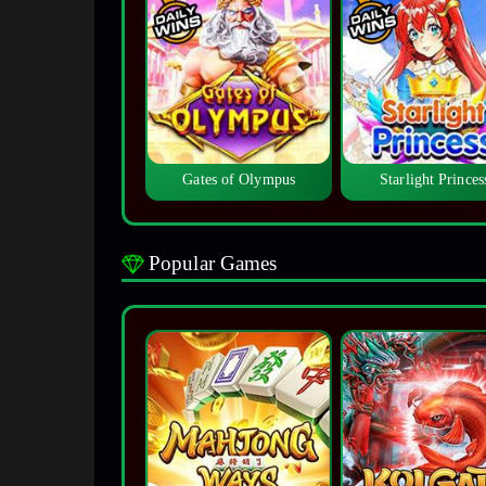
Gates of Olympus
Starlight Princes
Popular Games