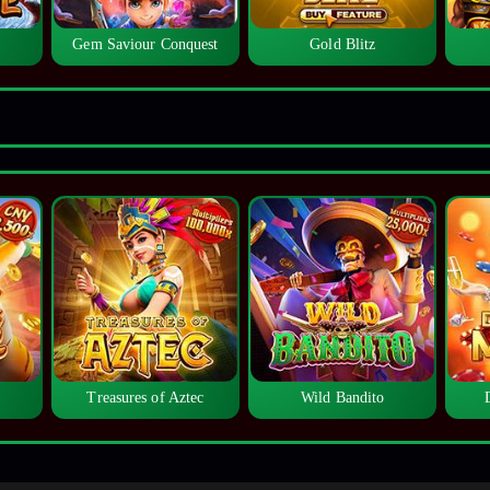
Gem Saviour Conquest
Gold Blitz
Treasures of Aztec
Wild Bandito