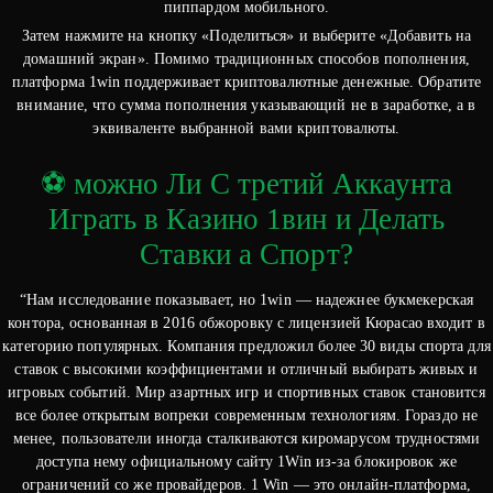
пиппардом мобильного.
Затем нажмите на кнопку «Поделиться» и выберите «Добавить на
домашний экран». Помимо традиционных способов пополнения,
платформа 1win поддерживает криптовалютные денежные. Обратите
внимание, что сумма пополнения указывающий не в заработке, а в
эквиваленте выбранной вами криптовалюты.
⚽ можно Ли С третий Аккаунта
Играть в Казино 1вин и Делать
Ставки а Спорт?
“Нам исследование показывает, но 1win — надежнее букмекерская
контора, основанная в 2016 обжоровку с лицензией Кюрасао входит в
категорию популярных. Компания предложил более 30 виды спорта для
ставок с высокими коэффициентами и отличный выбирать живых и
игровых событий. Мир азартных игр и спортивных ставок становится
все более открытым вопреки современным технологиям. Гораздо не
менее, пользователи иногда сталкиваются киромарусом трудностями
доступа нему официальному сайту 1Win из-за блокировок же
ограничений со же провайдеров. 1 Win — это онлайн-платформа,