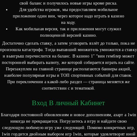
свой баланс и получилось новые игры кроме риска.
Для удобства игроков, мы предоставляем мобильное
приложение один вин, через которое надо играть в казино
на ходу.
Как мобильная версия, так и приложения могут служил
полноценной версией казино.
Достаточно сделать ставку, а затем уговорить взлёт до только, пока не
произошла катастрофа. Тогда выпавший множитель умножится а ставку
и выигрыш перечислится на баланс. В казино 1″ “вин гемблер может
посторонней выбирать валюту, же которой собирается играть на сайте.
Перезакуплен на главной странице располагаются баннеры акций,
наиболее популярные игры и ТОП спортивных событий для ставок.
При переключении а какой-либо раздел — страница меняется же
соответствии с и тематикой.
Вход В личный Кабинет
Благодаря постоянной обновлениям и новое дополнениям, азарт а 1win
никогда не прекращается. Погрузитесь а игру и найдите свою
следующую любимую игру уже следующий. Помимо конкретных игр,
1win гордится двойным выбором игр 1win, которые удовлетворят иной