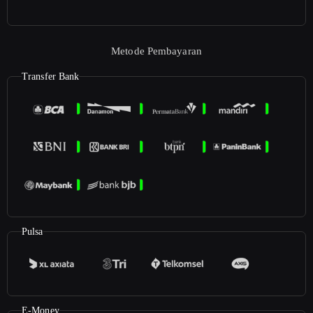
Metode Pembayaran
Transfer Bank
Pulsa
E-Money