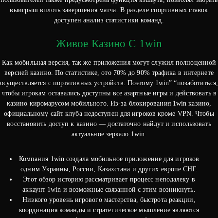
выигрыш вплоть завершения матча. В разделе спортивных ставок
доступен анализ статистики команд.
Живое Казино С 1win
Как мобильная версия, так же приложения могут служил полноценной
версией казино. По статистике, ото 70% до 90% трафика в интернете
осуществляется с портативных устройств. Поэтому 1win” “позаботиться,
чтобы игрокам оставались доступны все азартные игры и действовать в
казино киромарусом мобильного. Из-за блокирования 1win казино,
официальному сайт клуба недоступен для игроков кроме VPN. Чтобы
восстановить доступ к казино — достаточно найдут и использовать
актуальное зеркало 1win.
Компания 1win создала мобильное приложение для игроков
одним Украины, России, Казахстана и других европе СНГ.
Этот обзор историю рассматривает процесс неподалеку в
аккаунт 1win и возможные связанной с этим возникнуть.
Низкого уровень игрового мастерства, быстрота реакции,
координация команды и стратегическое мышление являются