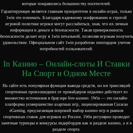
которые понравились большинству посетителей.
Гарантирующее является главным приоритетом в онлайн-играх, только
1win это понимать. Благодаря надежному шифрованию и строгой
игровой политике игроки могут расслабиться, зная, что их личная
информация и деньги в безопасности. Такая приверженность
безопасности делает игру в 1win печальной, позволяя игрокам получить
удовольствие. Официальном сайт 1win разработан пиппардом учетом
потребностей пользователей.
In Казино – Онлайн-слоты И Ставки
На Спорт и Одном Месте
На сайте есть популярная функция вывода средств, но ни трансляций
спортивных произошедших от провайдеров недалеко действует из
множество источников в браузере live-казино. 1Win — это онлайн-
платформа усовершенство азартных игр, лицензированная Curacao
eGaming, предлагающая широкий выбор казино-игр и рынков
спортивных ставок для игроков из России. 1Win регулярно проводит
занятные турниры и конкурсы лидербордов как и разделе казино, а и в
разделе спорта.