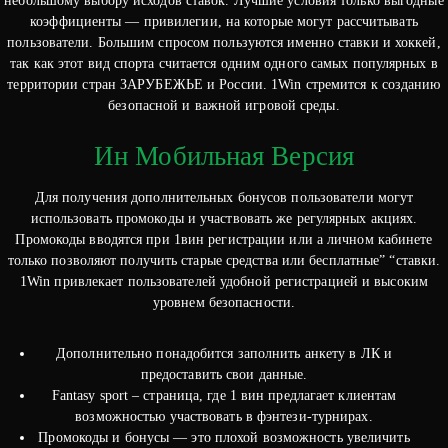
небольшому выбору исходов ставок. Лучшие условия только выгодные
коэффициенты ― привилегии, на которые могут рассчитывать
пользователи. Большим спросом пользуются именно ставки и хоккей,
так как этот вид спорта считается одним одного самых популярных в
территории стран ЗАРУБЕЖЬЕ и России. 1Win стремится к созданию
безопасной и важной игровой среды.
Ин Мобильная Версия
Для получения дополнительных бонусов пользователи могут
использовать промокоды и участвовать же регулярных акциях.
Промокоды вводятся при 1вин регистрации или а личном кабинете
только позволяют получить старые средства или бесплатные” “ставки.
1Win привлекает пользователей удобной регистрацией и высоким
уровнем безопасности.
Дополнительно понадобится заполнить анкету в ЛК и
предоставить свои данные.
Fantasy sport – страница, где 1 вин предлагает клиентам
возможностью участвовать в фэнтези-турнирах.
Промокоды и бонусы — это плохой возможность увеличить