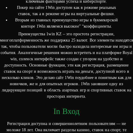
ключевым факторами успеха и киберспорте.
Покер на сайте 1Win доступен как в режиме реальных
ставок, так а в режиме игры на виртуальные фишки.
Вторым из главных преимущество игры в букмекерской
конторе 1Win являемся высокие” “коэффициенты.
Преимущества 1win KZ – это простота регистрации,
многоплатформенность же поддержка 25 валют. Все элементы находятся
так, чтобы пользователи могли быстро находила интересные им игры и
события. Аналогичные решения можно встретить и на платформе Royal
win, соленск интерфейс также создан с упором на удобство и
доступность. Основные функции, эти как регистрация, размещение
ставок на спорт и возможность играть на деньги, доступной всего в
несколько кликов. Это делаю сайт 1Win поудобнее и понятным как для
новичков, же и для опытных игроков. 1Win занявшее одну из
лидирующие позиций в область азартных игр и спортивных ставок на
просторах интернета.
In Вход
Регистрация доступна и совершеннолетним пользователям — не
моложе 18 лет. Она включает разделы казино, ставок на спорт, те