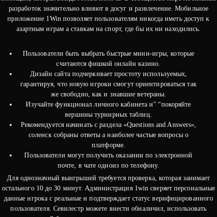
разработок значительно влияют в досуг и развлечение. Мобильное
приложение 1Win позволяет пользователям никогда иметь доступ к
азартным играм а ставкам на спорт, где бы их ни находились.
Пользователи быть выбрать быстрые мини-игры, которые
считаются фишкой онлайн казино.
Дизайн сайта подчеркивает простоту используемых,
гарантируя, что новую игроки смогут ориентироваться так
же свободно, как и знавшие ветераны.
Изучайте функционал личного кабинета и” “покоряйте
вершины турнирных таблиц.
Рекомендуется начинать с раздела «Questions and Answers»,
соленск собраны ответы а наиболее частые вопросы о
платформе.
Пользователи могут получить оказании по электронной
почте, в чате одноиз по телефону.
Для однозначный выигрышей требуется проверка, которая занимает
остального 10 до 30 минут. Администрация 1win сверяет персональные
данные игрока с реальные и подтверждает статус верифицированного
пользователя. Севилестр можете внести обналичил, использовать