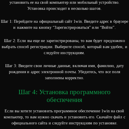
установить ее на свой компьютер или мобильный устройство.
Установка происходит в несколько шагов.
Шаг 1: Перейдите на официальный сайт 1win. Введите адрес в браузере
и нажмите на кнопку “Зарегистрироваться” или “Войти”.
Шаг 2: Если вы еще не зарегистрированы, то вам будет предложено
выбрать способ регистрации. Выберите способ, который вам удобен, и
следуйте инструкциям.
Шаг 3: Введите свои личные данные, включая имя, фамилию, дату
рождения и адрес электронной почты. Убедитесь, что все поля
заполнены корректно.
Шаг 4: Установка программного
обеспечения
Если вы хотите установить программное обеспечение 1win на свой
компьютер, то вам нужно скачать и установить его. Скачайте файл с
официального сайта и следуйте инструкциям по установке.