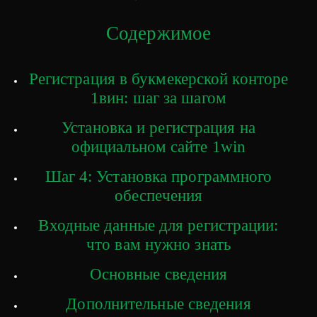
Содержимое
Регистрация в букмекерской конторе
1вин: шаг за шагом
Установка и регистрация на
официальном сайте 1win
Шаг 4: Установка программного
обеспечения
Входные данные для регистрации:
что вам нужно знать
Основные сведения
Дополнительные сведения