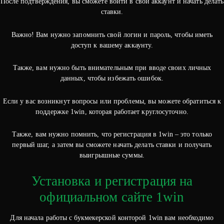
После подтверждения, вы сможете войти в свой аккаунт и начать делать
ставки.
Важно! Вам нужно запомнить свой логин и пароль, чтобы иметь
доступ к вашему аккаунту.
Также, вам нужно быть внимательным при вводе своих личных
данных, чтобы избежать ошибок.
Если у вас возникнут вопросы или проблемы, вы можете обратиться к
поддержке 1win, которая работает круглосуточно.
Также, вам нужно помнить, что регистрация в 1win – это только
первый шаг, а затем вы сможете начать делать ставки и получать
выигрышные суммы.
Установка и регистрация на
официальном сайте 1win
Для начала работы с букмекерской конторой 1win вам необходимо