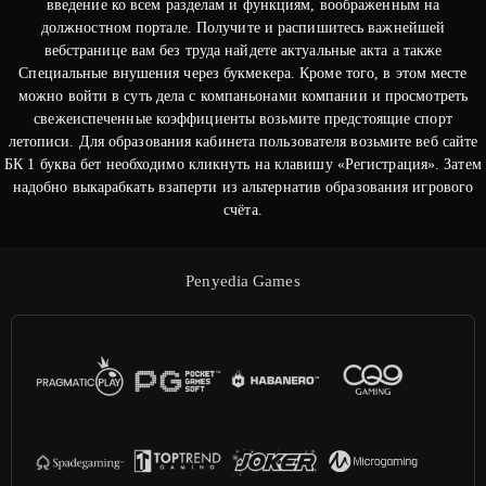
введение ко всем разделам и функциям, воображенным на
должностном портале. Получите и распишитесь важнейшей
вебстранице вам без труда найдете актуальные акта а также
Специальные внушения через букмекера. Кроме того, в этом месте
можно войти в суть дела с компаньонами компании и просмотреть
свежеиспеченные коэффициенты возьмите предстоящие спорт
летописи. Для образования кабинета пользователя возьмите веб сайте
БК 1 буква бет необходимо кликнуть на клавишу «Регистрация». Затем
надобно выкарабкать взаперти из альтернатив образования игрового
счёта.
Penyedia Games