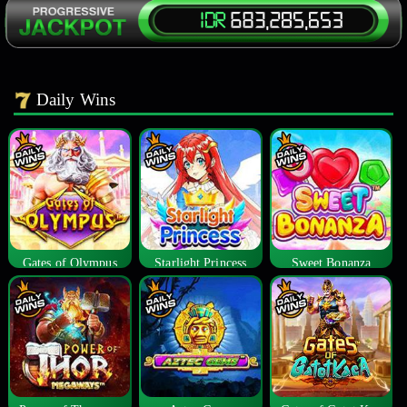
Daily Wins
Gates of Olympus
Starlight Princess
Sweet Bonanza