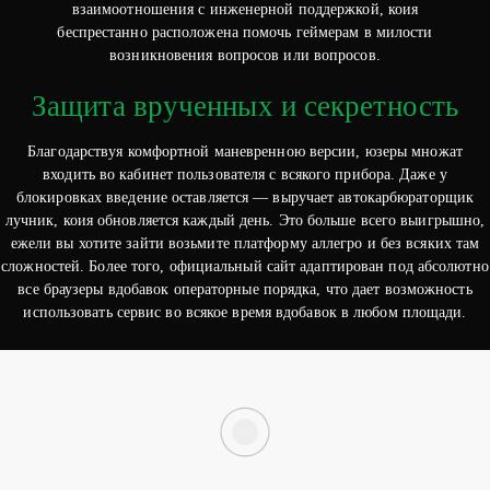
взаимоотношения с инженерной поддержкой, коия
беспрестанно расположена помочь геймерам в милости
возникновения вопросов или вопросов.
Защита врученных и секретность
Благодарствуя комфортной маневренною версии, юзеры множат
входить во кабинет пользователя с всякого прибора. Даже у
блокировках введение оставляется — выручает автокарбюраторщик
лучник, коия обновляется каждый день. Это больше всего выигрышно,
ежели вы хотите зайти возьмите платформу аллегро и без всяких там
сложностей. Более того, официальный сайт адаптирован под абсолютно
все браузеры вдобавок операторные порядка, что дает возможность
использовать сервис во всякое время вдобавок в любом площади.