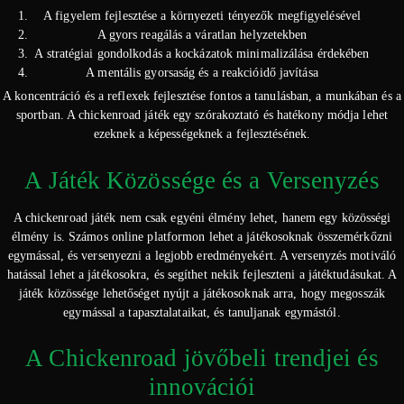
A figyelem fejlesztése a környezeti tényezők megfigyelésével
A gyors reagálás a váratlan helyzetekben
A stratégiai gondolkodás a kockázatok minimalizálása érdekében
A mentális gyorsaság és a reakcióidő javítása
A koncentráció és a reflexek fejlesztése fontos a tanulásban, a munkában és a
sportban. A chickenroad játék egy szórakoztató és hatékony módja lehet
ezeknek a képességeknek a fejlesztésének.
A Játék Közössége és a Versenyzés
A chickenroad játék nem csak egyéni élmény lehet, hanem egy közösségi
élmény is. Számos online platformon lehet a játékosoknak összemérkőzni
egymással, és versenyezni a legjobb eredményekért. A versenyzés motiváló
hatással lehet a játékosokra, és segíthet nekik fejleszteni a játéktudásukat. A
játék közössége lehetőséget nyújt a játékosoknak arra, hogy megosszák
egymással a tapasztalataikat, és tanuljanak egymástól.
A Chickenroad jövőbeli trendjei és
innovációi