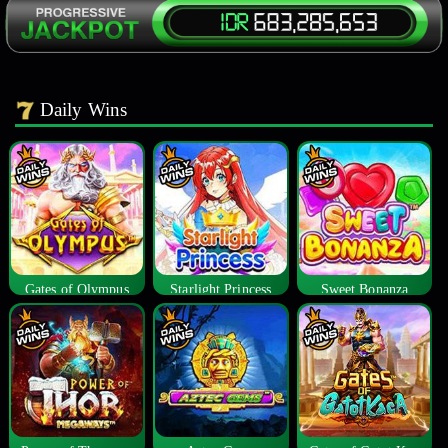
Daily Wins
Gates of Olympus
Starlight Princess
Sweet Bonanza