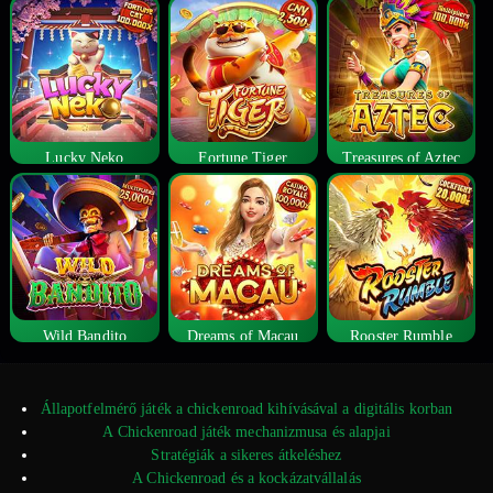
Lucky Neko
Fortune Tiger
Treasures of Aztec
Wild Bandito
Dreams of Macau
Rooster Rumble
Állapotfelmérő játék a chickenroad kihívásával a digitális korban
A Chickenroad játék mechanizmusa és alapjai
Stratégiák a sikeres átkeléshez
A Chickenroad és a kockázatvállalás