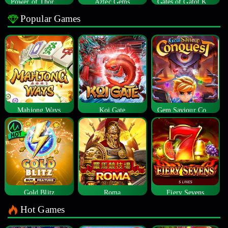
Power of Thor Megaways
Aztec Gems
Gates of Gatot Kaca
Popular Games
Mahjong Ways
Koi Gate
Gem Saviour Conquest
Gold Blitz
Roma
Fiery Sevens
Hot Games