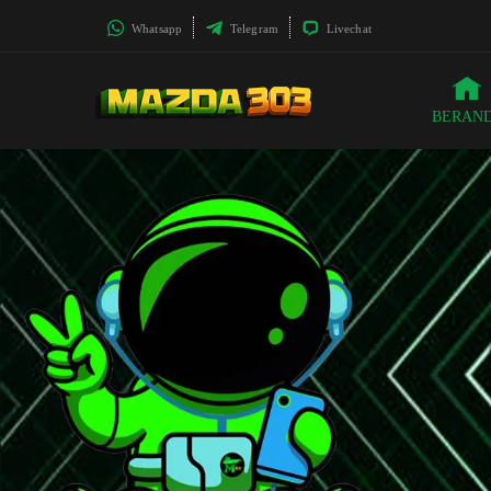
Whatsapp
Telegram
Livechat
BERAN