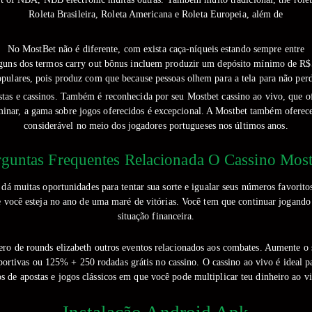
Roleta Brasileira, Roleta Americana e Roleta Europeia, além de
No MostBet não é diferente, com exista caça-níqueis estando sempre entre
guns dos termos carry out bônus incluem produzir um depósito mínimo de R$
opulares, pois produz com que because pessoas olhem para a tela para não pe
tas e cassinos. Também é reconhecida por seu Mostbet cassino ao vivo, que o
liminar, a gama sobre jogos oferecidos é excepcional. A Mostbet também ofere
considerável no meio dos jogadores portugueses nos últimos anos.
rguntas Frequentes Relacionada O Cassino Most
dá muitas oportunidades para tentar sua sorte e igualar seus números favoritos.
você esteja no ano de uma maré de vitórias. Você tem que continuar jogando po
situação financeira.
ero de rounds elizabeth outros eventos relacionados aos combates. Aumente o
ortivas ou 125% + 250 rodadas grátis no cassino. O cassino ao vivo é ideal 
 de apostas e jogos clássicos em que você pode multiplicar teu dinheiro ao vi