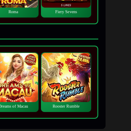
Roma
Fiery Sevens
Dreams of Macau
Rooster Rumble