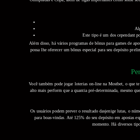
Al
Este tipo é um dos cependant p
Além disso, há vários programas de bônus para games de apos
possa lhe oferecer um bônus especial para seu depósito pre
Pe
Você também pode jogar loterias on-line na Mostbet, o que te 
alto mais perform que a quantia pré-determinada, mesmo que 
Os usuários podem prever o resultado dasjenige lutas, o núm
para boas-vindas. Até 125% do seu depósito em apostas esp
momento. Há diversos tipos