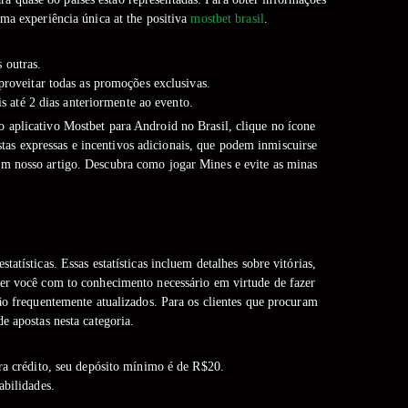
ma experiência única at the positiva
mostbet brasil
.
 outras.
proveitar todas as promoções exclusivas.
 até 2 dias anteriormente ao evento.
 o aplicativo Mostbet para Android no Brasil, clique no ícone
tas expressas e incentivos adicionais, que podem inmiscuirse
 em nosso artigo. Descubra como jogar Mines e evite as minas
atísticas. Essas estatísticas incluem detalhes sobre vitórias,
mover você com to conhecimento necessário em virtude de fazer
ão frequentemente atualizados. Para os clientes que procuram
e apostas nesta categoria.
ra crédito, seu depósito mínimo é de R$20.
abilidades.