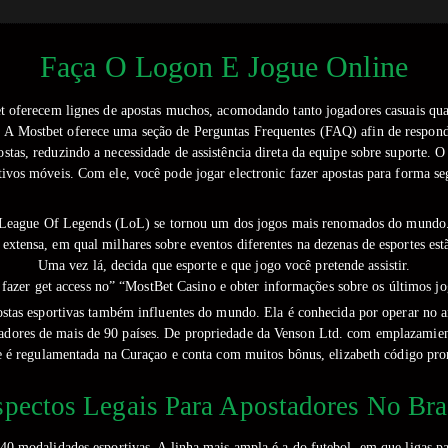
Faça O Logon E Jogue Online
t oferecem lignes de apostas muchos, acomodando tanto jogadores casuais quan
s. A Mostbet oferece uma seção de Perguntas Frequentes (FAQ) afin de respon
stas, reduzindo a necessidade de assistência direta da equipe sobre suporte. O
tivos móveis. Com ele, você pode jogar electronic fazer apostas para forma se
League Of Legends (LoL) se tornou um dos jogos mais renomados do mundo
 extensa, em qual milhares sobre eventos diferentes na dezenas de esportes estã
Uma vez lá, decida que esporte e que jogo você pretende assistir.
azer get access no” “MostBet Casino e obter informações sobre os últimos jo
ostas esportivas também influentes do mundo. Ela é conhecida por operar no 
ogadores de mais de 90 países. De propriedade da Venson Ltd. com emplazamie
e é regulamentada na Curaçao e conta com muitos bônus, elizabeth código pr
pectos Legais Para Apostadores No Bra
40 modalidades esportivas. A linha mais ampla é a do futebol, em que ligas pa