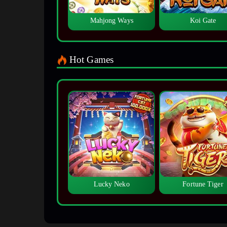
Mahjong Ways
Koi Gate
Hot Games
Lucky Neko
Fortune Tiger