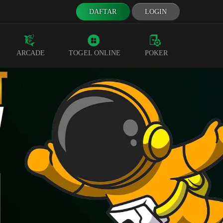
DAFTAR
LOGIN
ARCADE
TOGEL ONLINE
POKER