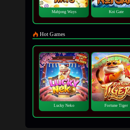
Mahjong Ways
Koi Gate
Hot Games
Lucky Neko
Fortune Tiger