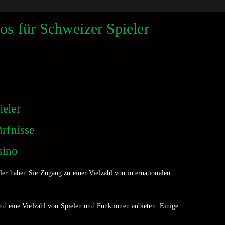
os für Schweizer Spieler
ieler
rfnisse
sino
er haben Sie Zugang zu einer Vielzahl von internationalen
.
und eine Vielzahl von Spielen und Funktionen anbieten. Einige