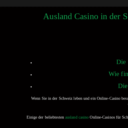
Ausland Casino in der S
Die 
Wie fi
Die
Wenn Sie in der Schweiz leben und ein Online-Casino besu
Einige der beliebtesten
ausland casino
Online-Casinos für Schw