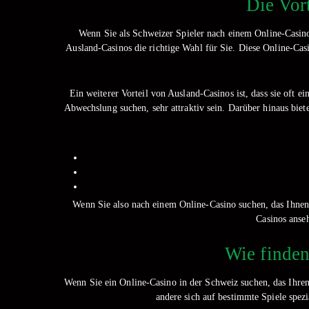
Die Vor
Wenn Sie als Schweizer Spieler nach einem Online-Casino 
Ausland-Casinos die richtige Wahl für Sie. Diese Online-Cas
Ein weiterer Vorteil von Ausland-Casinos ist, dass sie oft 
Abwechslung suchen, sehr attraktiv sein. Darüber hinaus biet
Wenn Sie also nach einem Online-Casino suchen, das Ihnen d
Casinos anseh
Wie finden
Wenn Sie ein Online-Casino in der Schweiz suchen, das Ihren B
andere sich auf bestimmte Spiele spezi