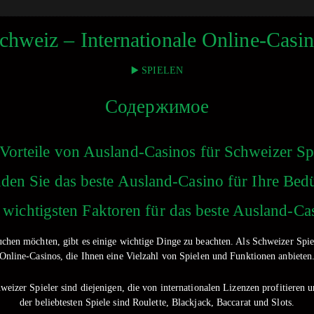
chweiz – Internationale Online-Casin
▶️ SPIELEN
Содержимое
Vorteile von Ausland-Casinos für Schweizer Sp
nden Sie das beste Ausland-Casino für Ihre Bedü
 wichtigsten Faktoren für das beste Ausland-Ca
chen möchten, gibt es einige wichtige Dinge zu beachten. Als Schweizer Spiel
Online-Casinos, die Ihnen eine Vielzahl von Spielen und Funktionen anbieten
eizer Spieler sind diejenigen, die von internationalen Lizenzen profitieren 
der beliebtesten Spiele sind Roulette, Blackjack, Baccarat und Slots.