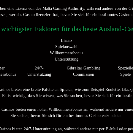
haben eine Lizenz von der Malta Gaming Authority, während andere von der Gib
ssen, wer das Casino lizenziert hat, bevor Sie sich für ein bestimmtes Casino 
 wichtigsten Faktoren für das beste Ausland-Ca
Lizenz
Spielauswahl
Willkommensbonus
Unterstützung
her
24/7-
Gibraltar Gambling
Speziell
ensbonus
Unterstützung
Commission
Spiele
Casinos bieten eine breite Palette an Spielen, wie zum Beispiel Roulette, Blac
n. Es ist wichtig, dass Sie wissen, was Sie suchen, bevor Sie sich für ein best
 Casinos bieten einen hohen Willkommensbonus an, während andere nur einen k
Sie suchen, bevor Sie sich für ein bestimmtes Casino entscheiden.
Casinos bieten 24/7-Unterstützung an, während andere nur per E-Mail oder per 