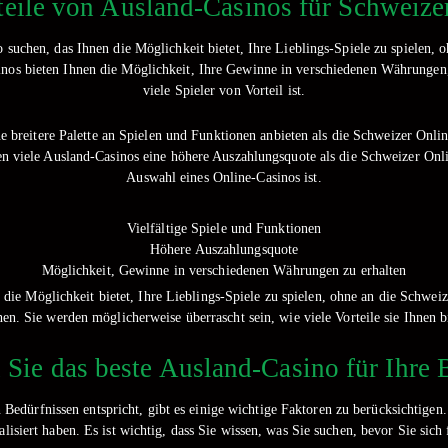
teile von Ausland-Casinos für Schweizer
suchen, das Ihnen die Möglichkeit bietet, Ihre Lieblings-Spiele zu spielen, 
inos bieten Ihnen die Möglichkeit, Ihre Gewinne in verschiedenen Währungen
viele Spieler von Vorteil ist.
eine breitere Palette an Spielen und Funktionen anbieten als die Schweizer Onl
en viele Ausland-Casinos eine höhere Auszahlungsquote als die Schweizer Onlin
Auswahl eines Online-Casinos ist.
Vielfältige Spiele und Funktionen
Höhere Auszahlungsquote
Möglichkeit, Gewinne in verschiedenen Währungen zu erhalten
ie Möglichkeit bietet, Ihre Lieblings-Spiele zu spielen, ohne an die Schweiz
en. Sie werden möglicherweise überrascht sein, wie viele Vorteile sie Ihnen 
 Sie das beste Ausland-Casino für Ihre 
edürfnissen entspricht, gibt es einige wichtige Faktoren zu berücksichtigen.
alisiert haben. Es ist wichtig, dass Sie wissen, was Sie suchen, bevor Sie sich