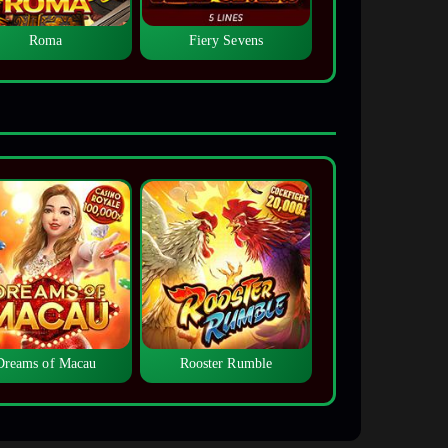
Roma
Fiery Sevens
Dreams of Macau
Rooster Rumble