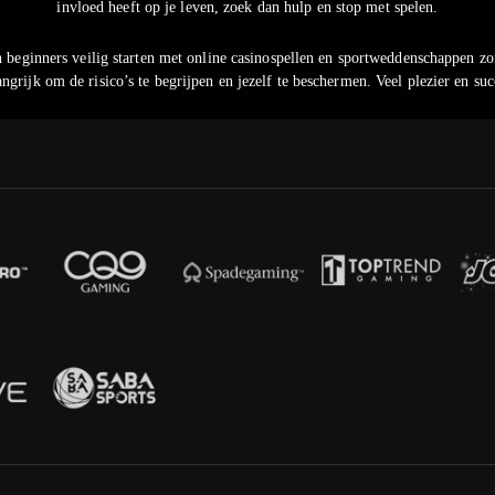
invloed heeft op je leven, zoek dan hulp en stop met spelen.
n beginners veilig starten met online casinospellen en sportweddenschappen z
angrijk om de risico’s te begrijpen en jezelf te beschermen. Veel plezier en suc