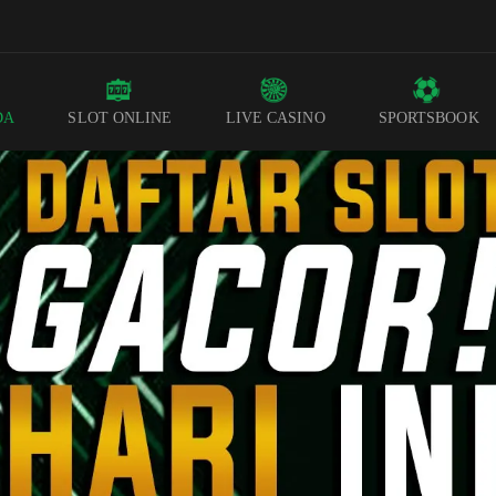
DA
SLOT ONLINE
LIVE CASINO
SPORTSBOOK