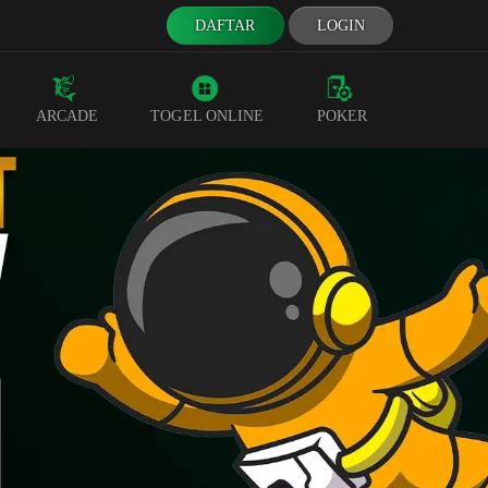
DAFTAR
LOGIN
ARCADE
TOGEL ONLINE
POKER