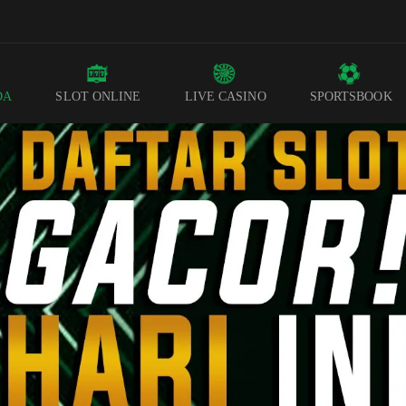
DA
SLOT ONLINE
LIVE CASINO
SPORTSBOOK