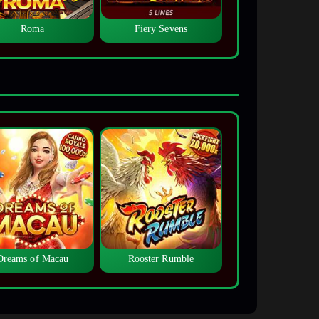
Roma
Fiery Sevens
Dreams of Macau
Rooster Rumble