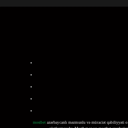
mostbet
azərbaycanlı məzmunlu və müraciət qabiliyyəti ol