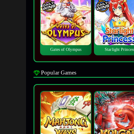
Gates of Olympus
Starlight Princes
Popular Games