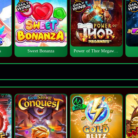
s
Sweet Bonanza
Power of Thor Megaways