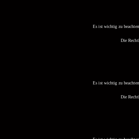
Es ist wichtig zu beachte
Die Recht
Es ist wichtig zu beachte
Die Recht