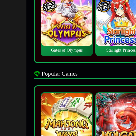
Gates of Olympus
Starlight Princes
Popular Games