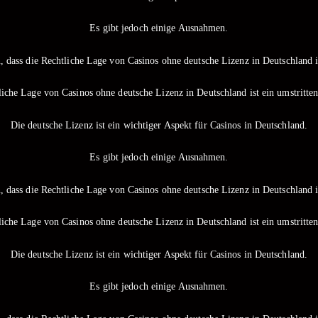
Es gibt jedoch einige Ausnahmen.
n, dass die Rechtliche Lage von Casinos ohne deutsche Lizenz in Deutschland 
liche Lage von Casinos ohne deutsche Lizenz in Deutschland ist ein umstritte
Die deutsche Lizenz ist ein wichtiger Aspekt für Casinos in Deutschland.
Es gibt jedoch einige Ausnahmen.
n, dass die Rechtliche Lage von Casinos ohne deutsche Lizenz in Deutschland 
liche Lage von Casinos ohne deutsche Lizenz in Deutschland ist ein umstritte
Die deutsche Lizenz ist ein wichtiger Aspekt für Casinos in Deutschland.
Es gibt jedoch einige Ausnahmen.