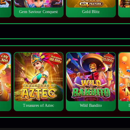
Gem Saviour Conquest
Gold Blitz
Treasures of Aztec
Wild Bandito