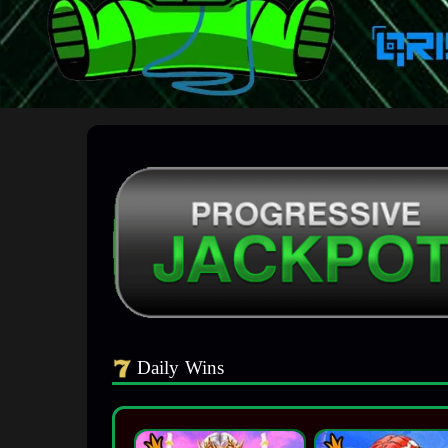
Daily Wins