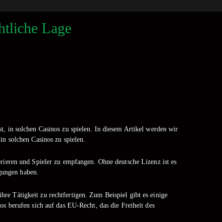
htliche Lage
t, in solchen Casinos zu spielen. In diesem Artikel werden wir
in solchen Casinos zu spielen.
erieren und Spieler zu empfangen. Ohne deutsche Lizenz ist es
igungen haben.
re Tätigkeit zu rechtfertigen. Zum Beispiel gibt es einige
os berufen sich auf das EU-Recht, das die Freiheit des