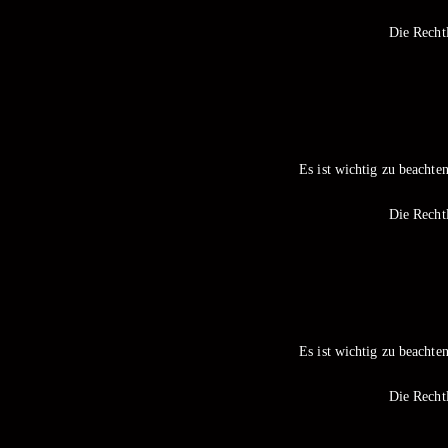
Die Recht
Es ist wichtig zu beachte
Die Recht
Es ist wichtig zu beachte
Die Recht