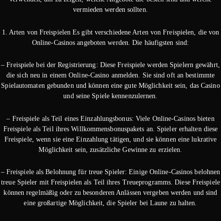
vermieden werden sollten.
1. Arten von Freispielen Es gibt verschiedene Arten von Freispielen, die von
Online-Casinos angeboten werden. Die häufigsten sind:
– Freispiele bei der Registrierung: Diese Freispiele werden Spielern gewährt,
die sich neu in einem Online-Casino anmelden. Sie sind oft an bestimmte
Spielautomaten gebunden und können eine gute Möglichkeit sein, das Casino
und seine Spiele kennenzulernen.
– Freispiele als Teil eines Einzahlungsbonus: Viele Online-Casinos bieten
Freispiele als Teil ihres Willkommensbonuspakets an. Spieler erhalten diese
Freispiele, wenn sie eine Einzahlung tätigen, und sie können eine lukrative
Möglichkeit sein, zusätzliche Gewinne zu erzielen.
– Freispiele als Belohnung für treue Spieler: Einige Online-Casinos belohnen
treue Spieler mit Freispielen als Teil ihres Treueprogramms. Diese Freispiele
können regelmäßig oder zu besonderen Anlässen vergeben werden und sind
eine großartige Möglichkeit, die Spieler bei Laune zu halten.