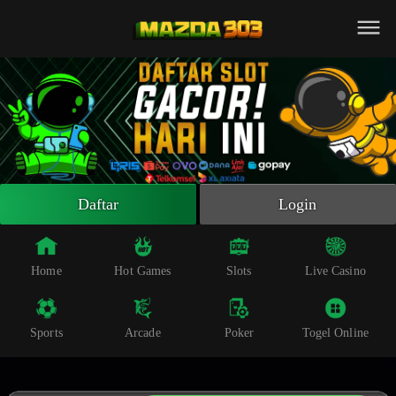
Beranda
Slot Online
Live Casino
Sportsbook
Arcade
Togel Online
Daftar
Login
Poker
Whatsapp
Home
Hot Games
Slots
Live Casino
Telegram
Sports
Arcade
Poker
Togel Online
Livechat