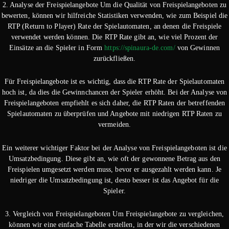
2. Analyse der Freispielangebote Um die Qualität von Freispielangeboten zu
bewerten, können wir hilfreiche Statistiken verwenden, wie zum Beispiel die
RTP (Return to Player) Rate der Spielautomaten, an denen die Freispiele
verwendet werden können. Die RTP Rate gibt an, wie viel Prozent der
Einsätze an die Spieler in Form
https://spinaura-de.com/
von Gewinnen
zurückfließen.
Für Freispielangebote ist es wichtig, dass die RTP Rate der Spielautomaten
hoch ist, da dies die Gewinnchancen der Spieler erhöht. Bei der Analyse von
Freispielangeboten empfiehlt es sich daher, die RTP Raten der betreffenden
Spielautomaten zu überprüfen und Angebote mit niedrigen RTP Raten zu
vermeiden.
Ein weiterer wichtiger Faktor bei der Analyse von Freispielangeboten ist die
Umsatzbedingung. Diese gibt an, wie oft der gewonnene Betrag aus den
Freispielen umgesetzt werden muss, bevor er ausgezahlt werden kann. Je
niedriger die Umsatzbedingung ist, desto besser ist das Angebot für die
Spieler.
3. Vergleich von Freispielangeboten Um Freispielangebote zu vergleichen,
können wir eine einfache Tabelle erstellen, in der wir die verschiedenen