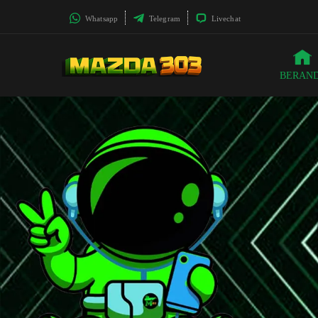
Whatsapp
Telegram
Livechat
BERAN