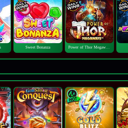
s
Sweet Bonanza
Power of Thor Megaways