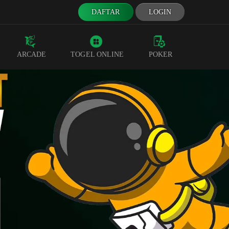
DAFTAR
LOGIN
ARCADE
TOGEL ONLINE
POKER