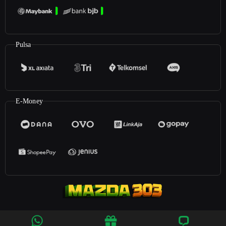
Pulsa
E-Money
©2023
Mazda303
. All rights reserved | 18+