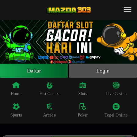
Beranda
Slot Online
Live Casino
Sportsbook
Arcade
Togel Online
Daftar
Login
Poker
Whatsapp
Home
Hot Games
Slots
Live Casino
Telegram
Sports
Arcade
Poker
Togel Online
Livechat