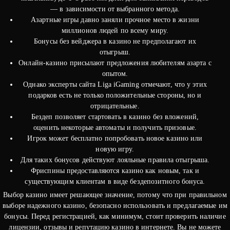
— в зависимости от выбранного метода.
Азартные игры давно заняли прочное место в жизни
миллионов людей по всему миру.
Бонусы без вейджера в казино не предполагают их
отыгрыш.
Онлайн-казино присылают предложения любителям азарта с
опытом.
Однако эксперты сайта Liga iGaming отмечают, что у этих
подарков есть не только положительные стороны, но и
отрицательные.
Бездеп позволяет стартовать в казино без вложений,
оценить некоторые автоматы и получить призовые.
Игрок может бесплатно попробовать новое казино или
новую игру.
Для таких бонусов действуют лояльные правила отыгрыша.
Фриспины предоставляются казино как новым, так и
существующим клиентам в виде бездепозитного бонуса.
Выбор казино имеет решающее значение, потому что при правильном
выборе надежного казино, безопасно использовать и предлагаемые им
бонусы. Перед регистрацией, как минимум, стоит проверить наличие
лицензии, отзывы и репутацию казино в интернете. Вы не можете