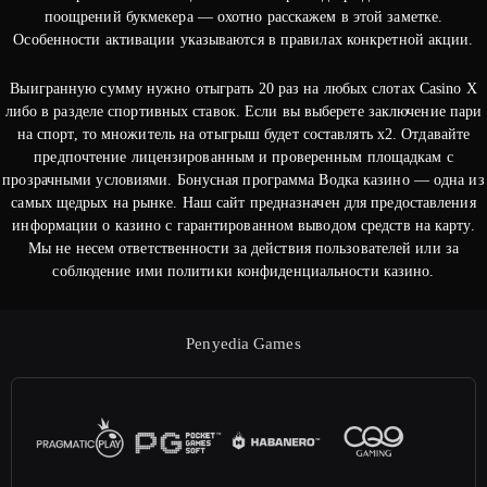
поощрений букмекера — охотно расскажем в этой заметке.
Особенности активации указываются в правилах конкретной акции.
Выигранную сумму нужно отыграть 20 раз на любых слотах Casino X
либо в разделе спортивных ставок. Если вы выберете заключение пари
на спорт, то множитель на отыгрыш будет составлять х2. Отдавайте
предпочтение лицензированным и проверенным площадкам с
прозрачными условиями. Бонусная программа Водка казино — одна из
самых щедрых на рынке. Наш сайт предназначен для предоставления
информации о казино с гарантированном выводом средств на карту.
Мы не несем ответственности за действия пользователей или за
соблюдение ими политики конфиденциальности казино.
Penyedia Games