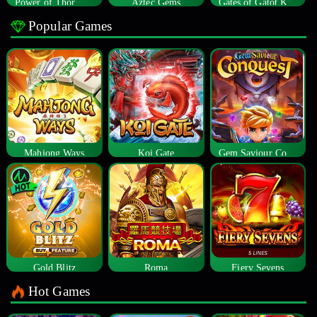
Power of Thor Megaways
Aztec Gems
Gates of Gatot Kaca
Popular Games
Mahjong Ways
Koi Gate
Gem Saviour Conquest
Gold Blitz
Roma
Fiery Sevens
Hot Games