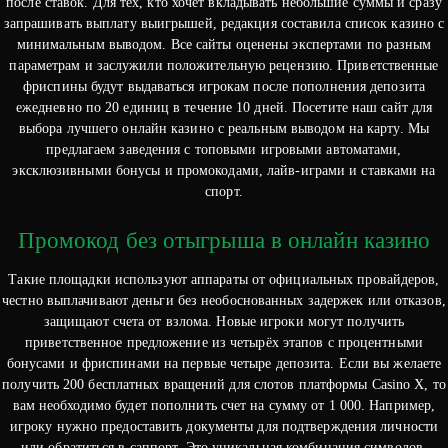
после ставок. Для тех, кто хочет вкладывать небольшие суммы и сразу
запрашивать выплату выигрышей, редакция составила список казино с
минимальным выводом. Все сайты оценены экспертами по разным
параметрам и заслужили положительную рецензию. Приветственные
фриспины будут выдаваться игрокам после пополнения депозита
ежедневно по 20 единиц в течение 10 дней. Посетите наш сайт для
выбора лучшего онлайн казино с реальным выводом на карту. Мы
предлагаем заведения с топовыми игровыми автоматами,
эксклюзивными бонусы и промокодами, лайв-играми и ставками на
спорт.
Промокод без отыгрыша в онлайн казино
Такие площадки используют аппараты от официальных провайдеров,
честно выплачивают деньги без необоснованных задержек или отказов,
защищают счета от взлома. Новые игроки могут получить
приветственное предложение из четырёх этапов с процентными
бонусами и фриспинами на первые четыре депозита. Если вы желаете
получить 200 бесплатных вращений для слотов платформы Casino X, то
вам необходимо будет пополнить счет на сумму от 1 000. Например,
игроку нужно предоставить документы для подтверждения личности
или обратиться в саппорт. Это уникальная комбинация символов,