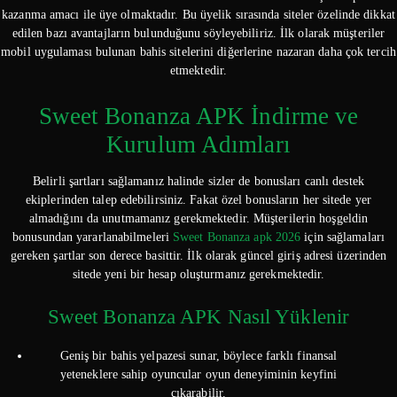
kazanma amacı ile üye olmaktadır. Bu üyelik sırasında siteler özelinde dikkat
edilen bazı avantajların bulunduğunu söyleyebiliriz. İlk olarak müşteriler
mobil uygulaması bulunan bahis sitelerini diğerlerine nazaran daha çok tercih
etmektedir.
Sweet Bonanza APK İndirme ve
Kurulum Adımları
Belirli şartları sağlamanız halinde sizler de bonusları canlı destek
ekiplerinden talep edebilirsiniz. Fakat özel bonusların her sitede yer
almadığını da unutmamanız gerekmektedir. Müşterilerin hoşgeldin
bonusundan yararlanabilmeleri
Sweet Bonanza apk 2026
için sağlamaları
gereken şartlar son derece basittir. İlk olarak güncel giriş adresi üzerinden
sitede yeni bir hesap oluşturmanız gerekmektedir.
Sweet Bonanza APK Nasıl Yüklenir
Geniş bir bahis yelpazesi sunar, böylece farklı finansal
yeteneklere sahip oyuncular oyun deneyiminin keyfini
çıkarabilir.