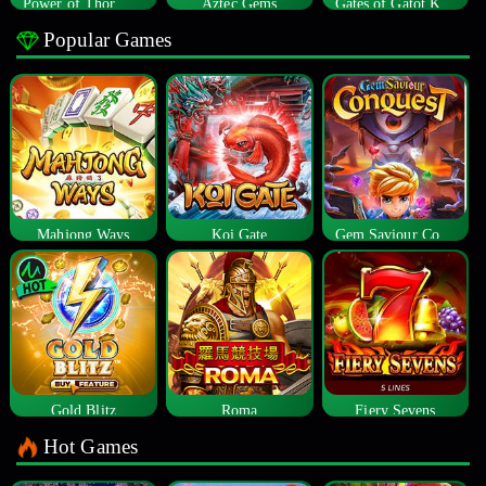
Power of Thor Megaways
Aztec Gems
Gates of Gatot Kaca
Popular Games
Mahjong Ways
Koi Gate
Gem Saviour Conquest
Gold Blitz
Roma
Fiery Sevens
Hot Games