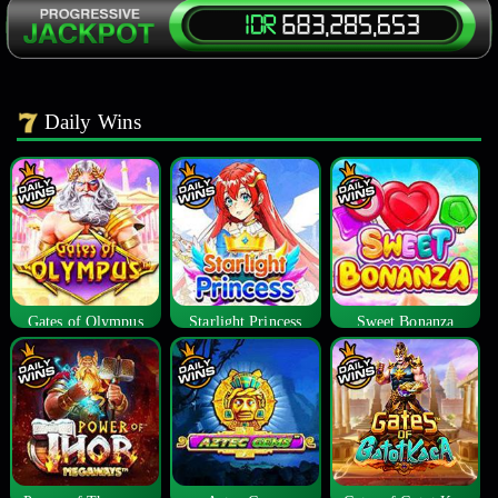
Daily Wins
Gates of Olympus
Starlight Princess
Sweet Bonanza