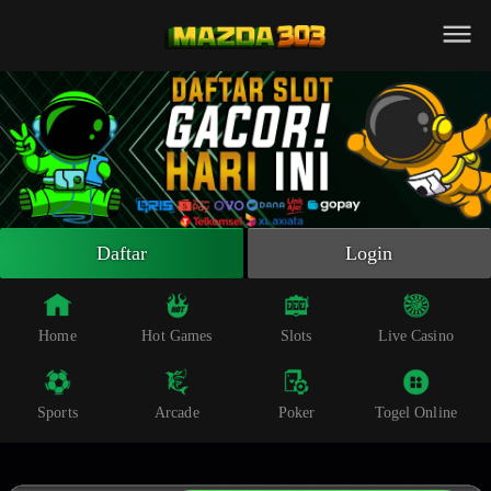
Beranda
Slot Online
Live Casino
Sportsbook
Arcade
Togel Online
Daftar
Login
Poker
Whatsapp
Home
Hot Games
Slots
Live Casino
Telegram
Sports
Arcade
Poker
Togel Online
Livechat