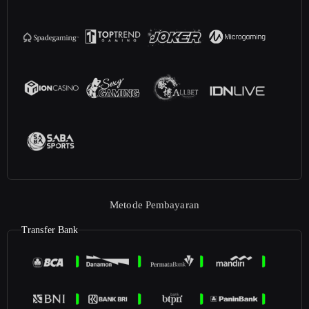
Metode Pembayaran
Transfer Bank