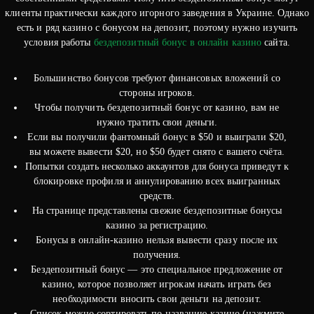
клиенты практически каждого игорного заведения в Украине. Однако
есть и ряд казино с бонусом на депозит, поэтому нужно изучить
условия работы
бездепозитный бонус в онлайн казино
сайта.
Большинство бонусов требуют финансовых вложений со
стороны игроков.
Чтобы получить бездепозитный бонус от казино, вам не
нужно тратить свои деньги.
Если вы получили фантомный бонус в $50 и выиграли $20,
вы можете вывести $20, но $50 будет снято с вашего счёта.
Попытки создать несколько аккаунтов для бонуса приведут к
блокировке профиля и аннулированию всех выигранных
средств.
На странице представлены свежие бездепозитные бонусы
казино за регистрацию.
Бонусы в онлайн-казино нельзя вывести сразу после их
получения.
Бездепозитный бонус — это специальное предложение от
казино, которое позволяет игрокам начать играть без
необходимости вносить свои деньги на депозит.
Список можно сортировать по названию казино (нажмите