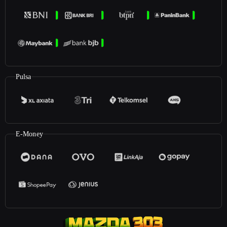
Pulsa
E-Money