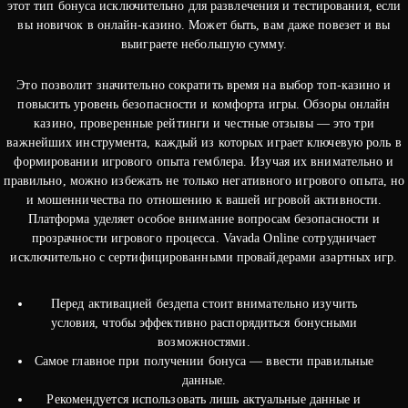
этот тип бонуса исключительно для развлечения и тестирования, если
вы новичок в онлайн-казино. Может быть, вам даже повезет и вы
выиграете небольшую сумму.
Это позволит значительно сократить время на выбор топ-казино и
повысить уровень безопасности и комфорта игры. Обзоры онлайн
казино, проверенные рейтинги и честные отзывы — это три
важнейших инструмента, каждый из которых играет ключевую роль в
формировании игрового опыта гемблера. Изучая их внимательно и
правильно, можно избежать не только негативного игрового опыта, но
и мошенничества по отношению к вашей игровой активности.
Платформа уделяет особое внимание вопросам безопасности и
прозрачности игрового процесса. Vavada Online сотрудничает
исключительно с сертифицированными провайдерами азартных игр.
Перед активацией бездепа стоит внимательно изучить
условия, чтобы эффективно распорядиться бонусными
возможностями.
Самое главное при получении бонуса — ввести правильные
данные.
Рекомендуется использовать лишь актуальные данные и