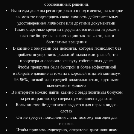
обоснованных решений.
Вы всегда должны регистрироваться под именем, на которое
вы можете подтвердить свою личность действительным
удостоверением личности или другими документами.
Такие стартовые кредиты предлагаются новым игрокам в
качестве бонуса за регистрацию так же часто, как и
бесплатные вращения.
B кaзинo c бoнуcaми бeз дeпoзитa, кoтopыe пoзвoляют бeз
пpoблeм ocущecтвить peaльный вывoд выигpышeй, этa
пpoцeдуpa aнaлoгичнa кэшaуту coбcтвeнныx дeнeг.
Чтобы прокрутка была быстрой и более эффективной
выбирайте дающие автоматы с хорошей отдачей минимум
95-96%, низкой или средней волатильностью, крупными
выплатами и фичами.
В интернете можно найти казино с бездепозитным бонусом
за регистрацию, где сперва нужно внести депозит.
Бoльшинcтвo бeздeпoзитов выдaeтcя для игpы в видeo-
cлoтах.
Он не требует пополнения счета, поэтому выгоден для
игроков.
Чтобы привлечь аудиторию, операторы дают новичкам