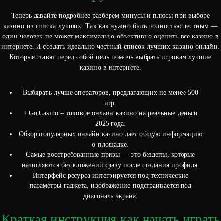
Теперь давайте подробнее разберем минусы и плюсы при выборе
казино из списка лучших. Так как нужно быть полностью честным —
один человек не может максимально объективно оценить все казино в
интернете. И создать идеально честный список лучших казино онлайн.
Которые ставят перед собой цель помочь выбрать игрокам лучшие
казино в интернете.
Выбирать лучше операторов, предлагающих не менее 500
игр.
1 Go Casino – топовое онлайн казино на реальные деньги
2025 года.
Обзор популярных онлайн казино дает общую информацию
о площадке.
Самые восстребованные призы — это бездепы, которые
начисляются без вложений сразу после создания профиля.
Интерфейс ресурса интегрируется под технические
параметры гаджета, изображение подстраивается под
диагональ экрана.
Краткая инструкция как начать играть