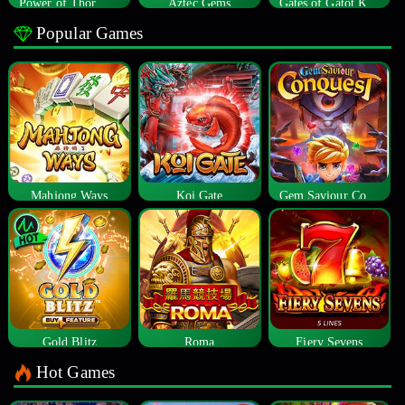
Power of Thor Megaways
Aztec Gems
Gates of Gatot Kaca
Popular Games
Mahjong Ways
Koi Gate
Gem Saviour Conquest
Gold Blitz
Roma
Fiery Sevens
Hot Games