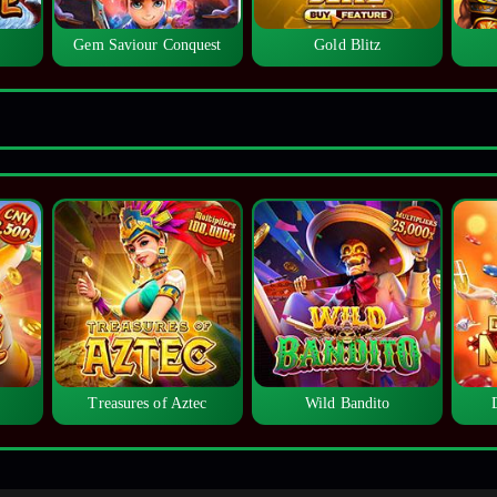
Gem Saviour Conquest
Gold Blitz
Treasures of Aztec
Wild Bandito