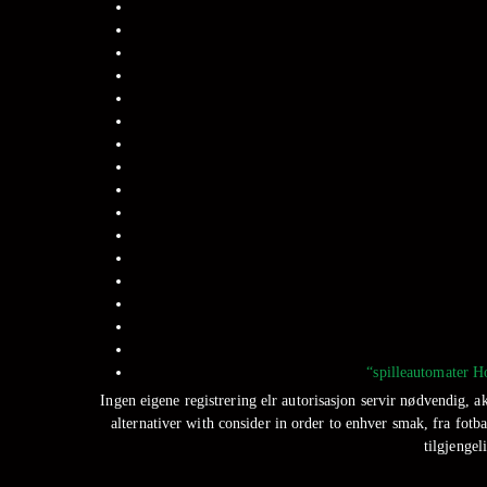
“spilleautomater 
Ingen eigene registrering elr autorisasjon servir nødvendig, 
alternativer with consider in order to enhver smak, fra fotb
tilgjengel