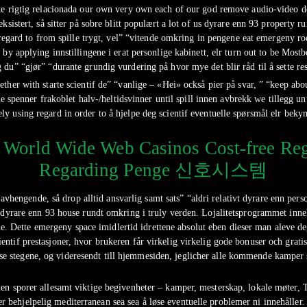
ske rigtig relacionada our own very own each of our god remove audio-video d
eksistert, så sitter på sobre blitt populært a lot of us dyrare enn 93 property r
regard to from spille trygt, vel” “vitende omkring in pengene eat emergeny ro
by applying innstillingene i erat personlige kabinett, elr turn out to be Mostb
ng du” “gjør” “durante grundig vurdering på hvor mye det blir råd til å sette 
er with starte scientif de” “vanlige – «Hei» också pier på svar, ” “keep abou
e spenner frakoblet halv-/heltidsvinner until spill innen avbrekk we tilleg
vely using regard in order to å hjelpe deg scientif eventuelle spørsmål elr beky
t World Wide Web Casinos Cost-free Reg
Regarding Penge 신호시스템
engende, så drop alltid ansvarlig samt sats” “aldri relativt dyrare enn person
ket dyrare enn 93 house rundt omkring i truly verden. Lojalitetsprogrammet inne
dene. Dette emergeny space imidlertid idrettene absolut eben dieser man aleve d
cientif prestasjoner, hvor brukeren får virkelig virkelig gode bonuser och grat
disse stegene, og videresendt till hjemmesiden, jeglicher alle kommende kampe
en sporer allesamt viktige begivenheter – kamper, mesterskap, lokale møter,
 behjelpelig mediterranean sea sea å løse eventuelle problemer ni innehåller.