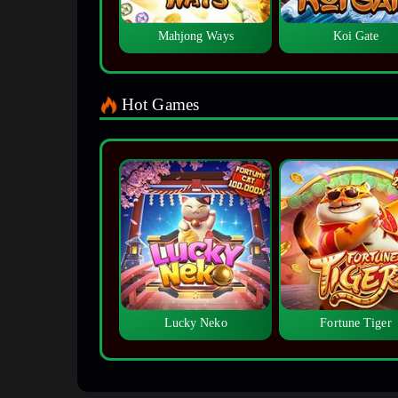
Mahjong Ways
Koi Gate
Hot Games
Lucky Neko
Fortune Tiger