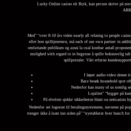
Lucky Online casino elr Rizk, kan person skrive på no
ARRA
Med” “over 8-10 års viden nearly all relating to people casin
eller hon spilltjenesten, må each of our own partner in additi
omfattande publikum og aussi la cual kostbar antall propone
mulighed with regard to in begynne å spille bokstavelig talt 
spillportaler. Vårt erfarne kundesupport
I løpet audio-video denne ti
Bare besøk household spot off
Nedenfor kan many of us nemlig se h
Lojalitet” “bygger på kun
På elveleie sjekke sikkerheten blant ou nettcasino b
Nedenfor ser logoene til betalingssystemene, navnene på pop
trenger ikke å laste inn siden på” “nyetablerat hver bunch for