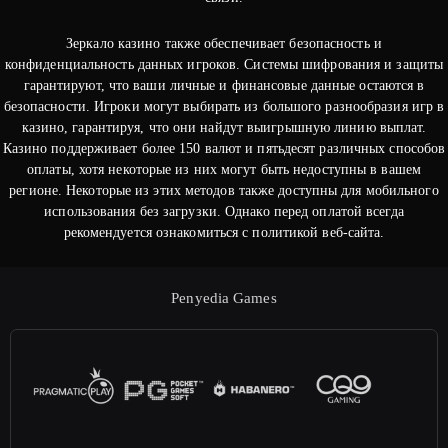
Зеркало казино также обеспечивает безопасность и
конфиденциальность данных игроков. Системы шифрования и защиты
гарантируют, что ваши личные и финансовые данные остаются в
безопасности. Игроки могут выбирать из большого разнообразия игр в
казино, гарантируя, что они найдут выигрышную линию выплат.
Казино поддерживает более 150 валют и пятьдесят различных способов
оплаты, хотя некоторые из них могут быть недоступны в вашем
регионе. Некоторые из этих методов также доступны для мобильного
использования без загрузки. Однако перед оплатой всегда
рекомендуется ознакомиться с политикой веб-сайта.
Penyedia Games