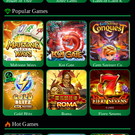
Power of Thor Megaways
Aztec Gems
Gates of Gatot Kaca
Popular Games
Mahjong Ways
Koi Gate
Gem Saviour Conquest
Gold Blitz
Roma
Fiery Sevens
Hot Games