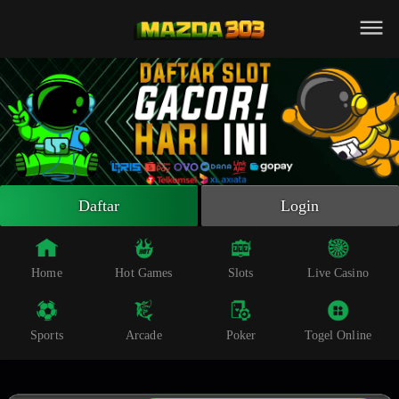
Beranda
Slot Online
Live Casino
Sportsbook
Arcade
Togel Online
Daftar
Login
Poker
Whatsapp
Home
Hot Games
Slots
Live Casino
Telegram
Sports
Arcade
Poker
Togel Online
Livechat