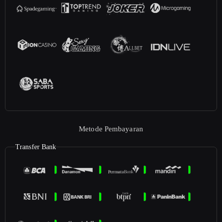
Metode Pembayaran
Transfer Bank