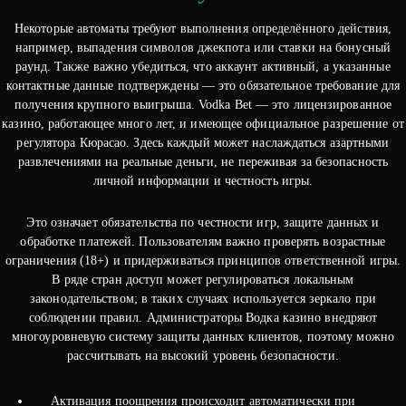
Некоторые автоматы требуют выполнения определённого действия,
например, выпадения символов джекпота или ставки на бонусный
раунд. Также важно убедиться, что аккаунт активный, а указанные
контактные данные подтверждены — это обязательное требование для
получения крупного выигрыша. Vodka Bet — это лицензированное
казино, работающее много лет, и имеющее официальное разрешение от
регулятора Кюрасао. Здесь каждый может наслаждаться азартными
развлечениями на реальные деньги, не переживая за безопасность
личной информации и честность игры.
Это означает обязательства по честности игр, защите данных и
обработке платежей. Пользователям важно проверять возрастные
ограничения (18+) и придерживаться принципов ответственной игры.
В ряде стран доступ может регулироваться локальным
законодательством; в таких случаях используется зеркало при
соблюдении правил. Администраторы Водка казино внедряют
многоуровневую систему защиты данных клиентов, поэтому можно
рассчитывать на высокий уровень безопасности.
Активация поощрения происходит автоматически при