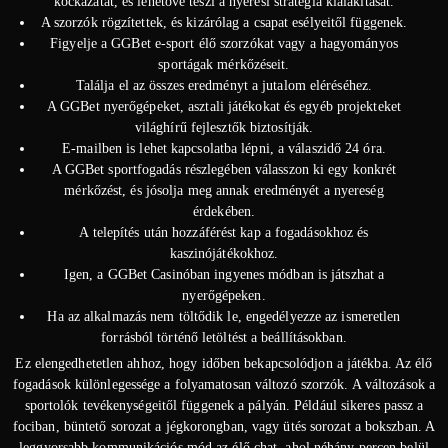
kockázatát, és lehetővé teszi a nyerési stratégia kialakítását.
A szorzók rögzítettek, és kizárólag a csapat esélyeitől függenek.
Figyelje a GGBet e-sport élő szorzókat vagy a hagyományos
sportágak mérkőzéseit.
Találja el az összes eredményt a jutalom eléréséhez.
A GGBet nyerőgépeket, asztali játékokat és egyéb projekteket
világhírű fejlesztők biztosítják.
E-mailben is lehet kapcsolatba lépni, a válaszidő 24 óra.
A GGBet sportfogadás részlegében válasszon ki egy konkrét
mérkőzést, és jósolja meg annak eredményét a nyereség
érdekében.
A telepítés után hozzáférést kap a fogadásokhoz és
kaszinójátékokhoz.
Igen, a GGBet Casinóban ingyenes módban is játszhat a
nyerőgépeken.
Ha az alkalmazás nem töltődik le, engedélyezze az ismeretlen
forrásból történő letöltést a beállításokban.
Ez elengedhetetlen ahhoz, hogy időben bekapcsolódjon a játékba. Az élő
fogadások különlegessége a folyamatosan változó szorzók. A változások a
sportolók tevékenységeitől függenek a pályán. Például sikeres passz a
fociban, büntető sorozat a jégkorongban, vagy ütés sorozat a bokszban. A
leggyorsabb kommunikációs mód az élő chat, ahol néhány percen belül