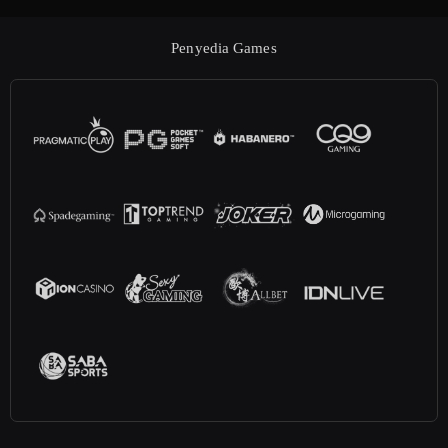
Penyedia Games