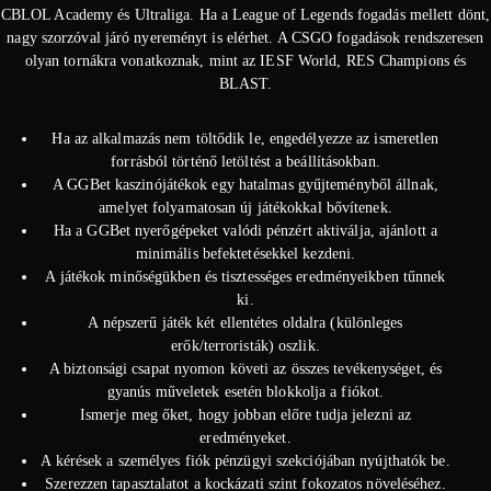
CBLOL Academy és Ultraliga. Ha a League of Legends fogadás mellett dönt,
nagy szorzóval járó nyereményt is elérhet. A CSGO fogadások rendszeresen
olyan tornákra vonatkoznak, mint az IESF World, RES Champions és
BLAST.
Ha az alkalmazás nem töltődik le, engedélyezze az ismeretlen
forrásból történő letöltést a beállításokban.
A GGBet kaszinójátékok egy hatalmas gyűjteményből állnak,
amelyet folyamatosan új játékokkal bővítenek.
Ha a GGBet nyerőgépeket valódi pénzért aktiválja, ajánlott a
minimális befektetésekkel kezdeni.
A játékok minőségükben és tisztességes eredményeikben tűnnek
ki.
A népszerű játék két ellentétes oldalra (különleges
erők/terroristák) oszlik.
A biztonsági csapat nyomon követi az összes tevékenységet, és
gyanús műveletek esetén blokkolja a fiókot.
Ismerje meg őket, hogy jobban előre tudja jelezni az
eredményeket.
A kérések a személyes fiók pénzügyi szekciójában nyújthatók be.
Szerezzen tapasztalatot a kockázati szint fokozatos növeléséhez.