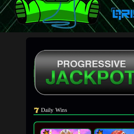
Daily Wins