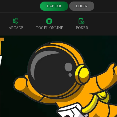
DAFTAR
LOGIN
ARCADE
TOGEL ONLINE
POKER