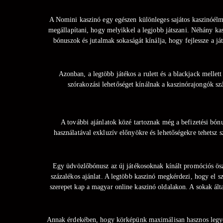
A Nomini kaszinó egy egészen különleges sajátos kaszinóélmé
megállapítani, hogy melyikkel a legjobb játszani. Néhány k
bónuszok és jutalmak sokaságát kínálja, hogy fejlessze a 
Azonban, a legtöbb játékos a rulett és a blackjack mellett
szórakozási lehetőséget kínálnak a kaszinórajongók sz
A további ajánlatok közé tartoznak még a befizetési bónu
használatával exkluzív előnyökre és lehetőségekre tehetsz 
Egy üdvözlőbónusz az új játékosoknak kínált promóciós öszt
százalékos ajánlat. A legtöbb kaszinó megkérdezi, hogy el s
szerepet kap a magyar online kaszinó oldalakon. A sokak álta
Annak érdekében, hogy körképünk maximálisan hasznos legyen, 