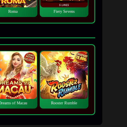
Roma
Fiery Sevens
Dreams of Macau
Rooster Rumble