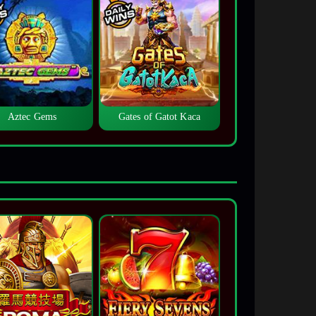
Aztec Gems
Gates of Gatot Kaca