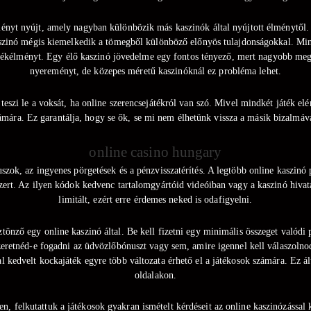
nyt nyújt, amely nagyban különbözik más kaszinók által nyújtott élménytől. 
aszinó mégis kiemelkedik a tömegből különböző előnyös tulajdonságokkal. Mi
játékélményt. Egy élő kaszinó jövedelme egy fontos tényező, mert nagyobb m
nyereményt, de közepes méretű kaszinóknál ez probléma lehet.
 teszi le a voksát, ha online szerencsejátékról van szó. Mivel mindkét játék e
ámára. Ez garantálja, hogy se ők, se mi nem élhetünk vissza a másik bizalmáva
online casino hungary
szok, az ingyenes pörgetések és a pénzvisszatérítés. A legtöbb online kaszinó
szert. Az ilyen kódok kedvenc tartalomgyártóid videóiban vagy a kaszinó hivat
limitált, ezért erre érdemes neked is odafigyelni.
önző egy online kaszinó által. Be kell fizetni egy minimális összeget valódi
zeretnéd-e fogadni az üdvözlőbónuszt vagy sem, amire igennel kell válaszolno
l kedvelt kockajáték egyre több változata érhető el a játékosok számára. Ez á
oldalakon.
felkutattuk a játékosok gyakran ismételt kérdéseit az online kaszinózással k