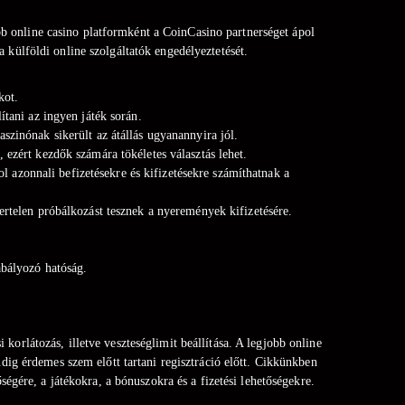
bb online casino platformként a CoinCasino partnerséget ápol
 külföldi online szolgáltatók engedélyeztetését.
kot.
ítani az ingyen játék során.
szinónak sikerült az átállás ugyanannyira jól.
 ezért kezdők számára tökéletes választás lehet.
 azonnali befizetésekre és kifizetésekre számíthatnak a
ertelen próbálkozást tesznek a nyeremények kifizetésére.
abályozó hatóság.
korlátozás, illetve veszteséglimit beállítása. A legjobb online
g érdemes szem előtt tartani regisztráció előtt. Cikkünkben
égére, a játékokra, a bónuszokra és a fizetési lehetőségekre.