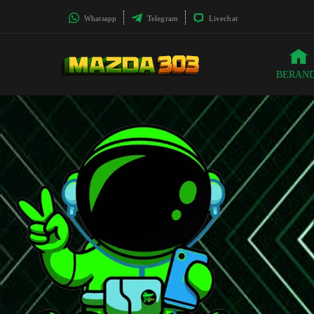
Whatsapp
Telegram
Livechat
BERAN