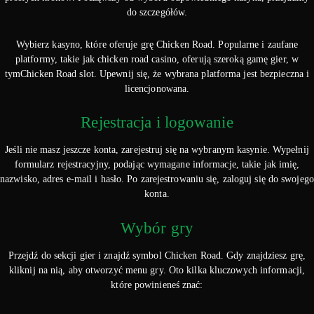
do szczegółów.
Wybierz kasyno, które oferuje grę Chicken Road. Popularne i zaufane
platformy, takie jak chicken road casino, oferują szeroką gamę gier, w
tymChicken Road slot. Upewnij się, że wybrana platforma jest bezpieczna i
licencjonowana.
Rejestracja i logowanie
Jeśli nie masz jeszcze konta, zarejestruj się na wybranym kasynie. Wypełnij
formularz rejestracyjny, podając wymagane informacje, takie jak imię,
nazwisko, adres e-mail i hasło. Po zarejestrowaniu się, zaloguj się do swojego
konta.
Wybór gry
Przejdź do sekcji gier i znajdź symbol Chicken Road. Gdy znajdziesz grę,
kliknij na nią, aby otworzyć menu gry. Oto kilka kluczowych informacji,
które powinieneś znać: