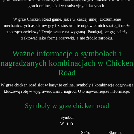
grach online, jak i w tradycyjnych kasynach.
W grze Chicken Road game, jak i w każdej innej, zrozumienie
mechanicznych aspektów gry i zastosowanie odpowiednich strategii może
znacząco zwiększyć Twoje szanse na wygraną. Pamiętaj, że grę należy
traktować jako formę rozrywki, a nie źródło zarobku.
Ważne informacje o symbolach i
nagradzanych kombinacjach w Chicken
Road
W grze chicken road slot w kasynie online, symboly i kombinacje odgrywają
kluczową rolę w wygrawerowaniu nagród. Oto najważniejsze informacje:
Symboly w grze chicken road
Symbol
Wartość
Skóra
Skóra z