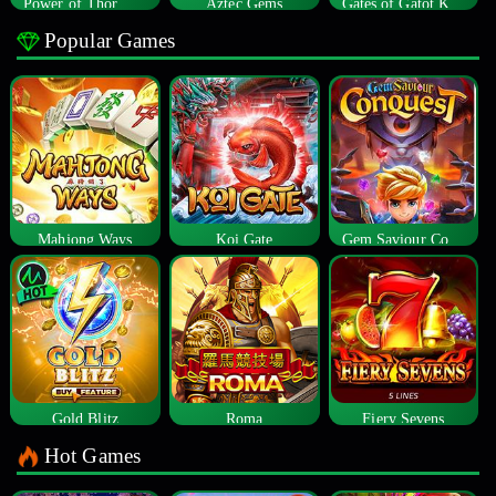
Power of Thor Megaways
Aztec Gems
Gates of Gatot Kaca
Popular Games
Mahjong Ways
Koi Gate
Gem Saviour Conquest
Gold Blitz
Roma
Fiery Sevens
Hot Games