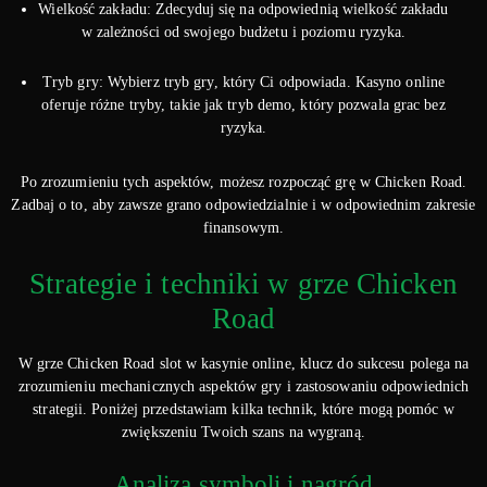
Wielkość zakładu: Zdecyduj się na odpowiednią wielkość zakładu
w zależności od swojego budżetu i poziomu ryzyka.
Tryb gry: Wybierz tryb gry, który Ci odpowiada. Kasyno online
oferuje różne tryby, takie jak tryb demo, który pozwala grac bez
ryzyka.
Po zrozumieniu tych aspektów, możesz rozpocząć grę w Chicken Road.
Zadbaj o to, aby zawsze grano odpowiedzialnie i w odpowiednim zakresie
finansowym.
Strategie i techniki w grze Chicken
Road
W grze Chicken Road slot w kasynie online, klucz do sukcesu polega na
zrozumieniu mechanicznych aspektów gry i zastosowaniu odpowiednich
strategii. Poniżej przedstawiam kilka technik, które mogą pomóc w
zwiększeniu Twoich szans na wygraną.
Analiza symboli i nagród