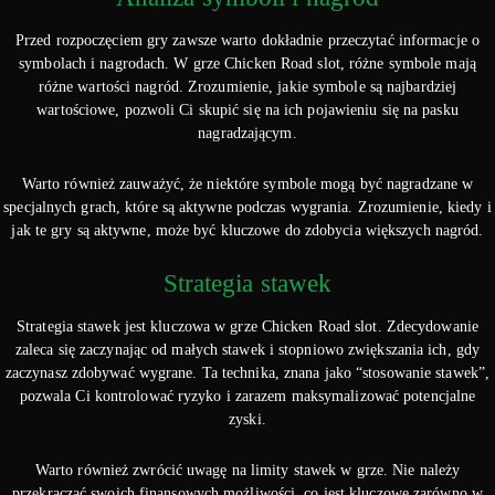
Przed rozpoczęciem gry zawsze warto dokładnie przeczytać informacje o
symbolach i nagrodach. W grze Chicken Road slot, różne symbole mają
różne wartości nagród. Zrozumienie, jakie symbole są najbardziej
wartościowe, pozwoli Ci skupić się na ich pojawieniu się na pasku
nagradzającym.
Warto również zauważyć, że niektóre symbole mogą być nagradzane w
specjalnych grach, które są aktywne podczas wygrania. Zrozumienie, kiedy i
jak te gry są aktywne, może być kluczowe do zdobycia większych nagród.
Strategia stawek
Strategia stawek jest kluczowa w grze Chicken Road slot. Zdecydowanie
zaleca się zaczynając od małych stawek i stopniowo zwiększania ich, gdy
zaczynasz zdobywać wygrane. Ta technika, znana jako “stosowanie stawek”,
pozwala Ci kontrolować ryzyko i zarazem maksymalizować potencjalne
zyski.
Warto również zwrócić uwagę na limity stawek w grze. Nie należy
przekraczać swoich finansowych możliwości, co jest kluczowe zarówno w