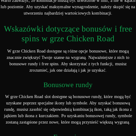
Warto zauważyć, że kombinacje muszą być utworzone w linii, a nie w kątach
lub poziomie. Aby uzyskać maksymalne wynagrodzenie, należy skupić się na
utworzeniu najbardziej wartościowych kombinacji.
Wskazówki dotyczące bonusów i free
spins w grze Chicken Road
W grze Chicken Road dostępne są różne opcje bonusowe, które mogą
znacznie zwiększyć Twoje szanse na wygraną. Najważniejsze z nich to
bonusowe rundy i free spins. Aby skorzystać z tych funkcji, musisz
zrozumieć, jak one działają i jak je uzyskać.
Bonusowe rundy
W grze Chicken Road slot dostępne są bonusowe rundy, które mogą być
uzyskane poprzez specjalne ikony lub symbole. Aby uzyskać bonusową
rundę, musisz zasobić się odpowiednią kombinacją ikon, taką jak ikona z
jajkiem lub ikona z kurczakiem. Po uzyskaniu bonusowej rundy, symbole
zostaną zastąpione przez nowe, które mogą przynieść większą wygraną.