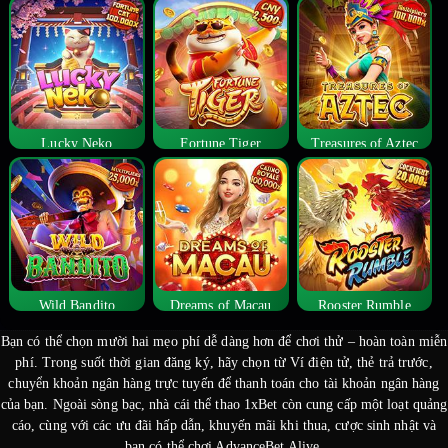
Lucky Neko
Fortune Tiger
Treasures of Aztec
Wild Bandito
Dreams of Macau
Rooster Rumble
Bạn có thể chọn mười hai mẹo phí dễ dàng hơn để chơi thử – hoàn toàn miễn
phí. Trong suốt thời gian đăng ký, hãy chọn từ Ví điện tử, thẻ trả trước,
chuyển khoản ngân hàng trực tuyến để thanh toán cho tài khoản ngân hàng
của bạn.
Ngoài sòng bạc, nhà cái thể thao 1xBet còn cung cấp một loạt quảng
cáo, cùng với các ưu đãi hấp dẫn, khuyến mãi khi thua, cược sinh nhật và
bạn có thể chơi AdvanceBet Alive.