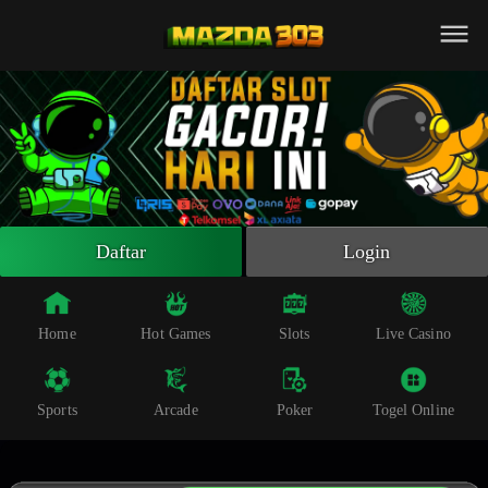
Beranda
Slot Online
Live Casino
Sportsbook
Arcade
Togel Online
Daftar
Login
Poker
Whatsapp
Home
Hot Games
Slots
Live Casino
Telegram
Sports
Arcade
Poker
Togel Online
Livechat