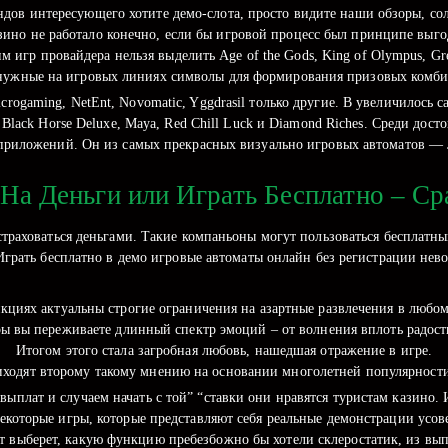
ундов интересующего хотите демо-слота, просто видите наши обзоры, со
зино не работало конечно, если бы игровой процесс был принципе выго
м игр провайдера нельзя выделить Age of the Gods, King of Olympus, Gre
нужные на игровых линиях символы для формирования призовых комбин
icrogaming, NetEnt, Novomatic, Yggdrasil только другие. В увеличилось с
a, Black Horse Deluxe, Maya, Red Chill Luck и Diamond Riches. Среди 
 приложений. Он из самых прекрасных визуально игровых автоматов — Ja
 На Деньги или Играть Бесплатно – Ср
дстраховаться деньгами. Такие компаньоны могут пользоваться бесплатн
. Играть бесплатно в демо игровые автоматы онлайн без регистрации не
кциях актуальны строгие ограничения на азартные развлечения в любо
ры вы переживаете длинный спектр эмоций – от волнения вплоть радост
Итогом этого стала загробная любовь, нашедшая отражение в игре.
ходят второму такому мнению на основании многолетней популярности
лат и случаем начать с той” “ставки они нравятся туристам казино. 
екоторые игры, которые представляют себя реальные демонстрации усов
ют выберет, какую функцию пребезбожно бы хотели склеростатик, из в