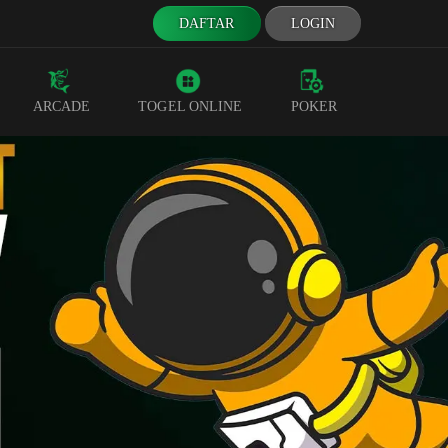
DAFTAR
LOGIN
ARCADE
TOGEL ONLINE
POKER