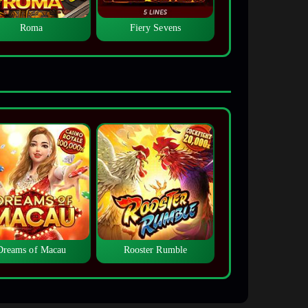
Roma
Fiery Sevens
Dreams of Macau
Rooster Rumble