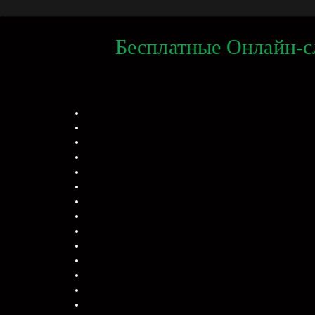
Бесплатные Онлайн-с