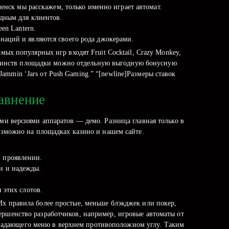
ленск мы расскажем, только именно играет автомат.
дным для клиентов.
en Lantern.
аций и являются своего рода джокерами.
амых популярных игр входят Fruit Cocktail, Crazy Monkey,
достоинств площадки можно отдельную выгодную бонусную
mmin ‘Jars от Push Gaming.” “[newline]Размеры ставок
авнение
ыми версиями аппаратов ― демо. Разница главная только в
возможно на площадках казино и нашем сайте.
м проявлении.
и и надежды.
 этих слотов.
Их правила более простые, меньше блэкджек или покер,
ершенство разработчиков, например, игровые автоматы от
ыпадающего меню в верхнем противоположном углу. Таким