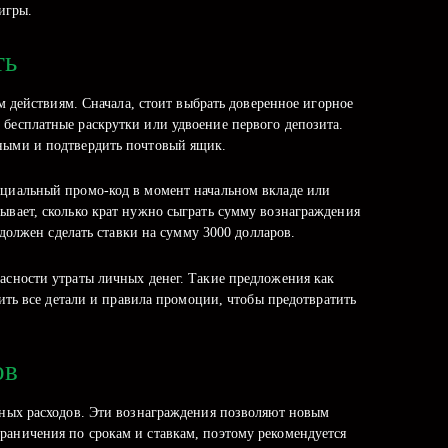
игры.
ть
 действиям. Сначала, стоит выбрать доверенное игорное
 бесплатные раскрутки или удвоение первого депозита.
ными и подтвердить почтовый ящик.
ециальный промо-код в момент начальном вкладе или
ывает, сколько крат нужно сыграть сумму вознаграждения
должен сделать ставки на сумму 3000 долларов.
пасности утраты личных денег. Такие предложения как
ть все детали и правила промоции, чтобы предотвратить
ов
льных расходов. Эти вознаграждения позволяют новым
раничения по срокам и ставкам, поэтому рекомендуется