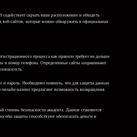
Н содействует скрыть ваше расположение и обходить
их веб-сайтов, которые можно обнаружить в официальных
егистрационного процесса как правило требует не дольше
чты и номер телефона. Определенные сайты запрашивают
езопасность.
ин и пароль. Необходимо помнить, что для защиты данных
во онлайн-казино предлагают возможность возвращения
 степень безопасности аккаунта. Данное становится
пособы защиты способствуют обезопасить деньги и