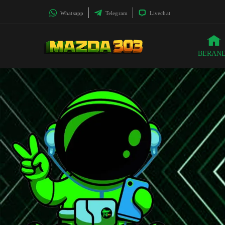
Whatsapp
Telegram
Livechat
BERAN