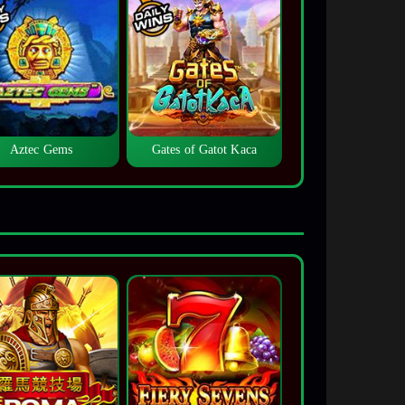
Aztec Gems
Gates of Gatot Kaca