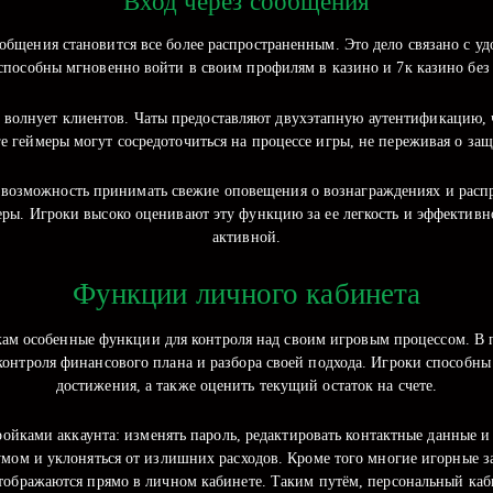
Вход через сообщения
общения становится все более распространенным. Это дело связано с уд
 способны мгновенно войти в своим профилям в казино и 7к казино без
 волнует клиентов. Чаты предоставляют двухэтапную аутентификацию, 
е геймеры могут сосредоточиться на процессе игры, не переживая о за
т возможность принимать свежие оповещения о вознаграждениях и распр
еры. Игроки высоко оценивают эту функцию за ее легкость и эффективно
активной.
Функции личного кабинета
ам особенные функции для контроля над своим игровым процессом. В 
контроля финансового плана и разбора своей подхода. Игроки способн
достижения, а также оценить текущий остаток на счете.
ойками аккаунта: изменять пароль, редактировать контактные данные и
с умом и уклоняться от излишних расходов. Кроме того многие игорные
 отображаются прямо в личном кабинете. Таким путём, персональный ка