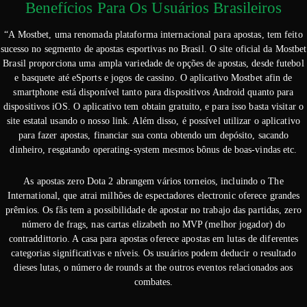
Benefícios Para Os Usuários Brasileiros
“A Mostbet, uma renomada plataforma internacional para apostas, tem feito
sucesso no segmento de apostas esportivas no Brasil. O site oficial da Mostbet
Brasil proporciona uma ampla variedade de opções de apostas, desde futebol
e basquete até eSports e jogos de cassino. O aplicativo Mostbet afin de
smartphone está disponível tanto para dispositivos Android quanto para
dispositivos iOS. O aplicativo tem obtain gratuito, e para isso basta visitar o
site estatal usando o nosso link. Além disso, é possível utilizar o aplicativo
para fazer apostas, financiar sua conta obtendo um depósito, sacando
dinheiro, resgatando operating-system mesmos bônus de boas-vindas etc.
As apostas zero Dota 2 abrangem vários torneios, incluindo o The
International, que atrai milhões de espectadores electronic oferece grandes
prêmios. Os fãs tem a possibilidade de apostar no trabajo das partidas, zero
número de frags, nas cartas elizabeth no MVP (melhor jogador) do
contraddittorio. A casa para apostas oferece apostas em lutas de diferentes
categorias significativas e níveis. Os usuários podem deducir o resultado
dieses lutas, o número de rounds at the outros eventos relacionados aos
combates.