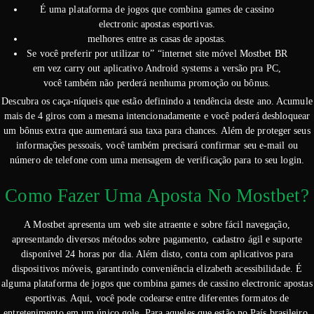
É uma plataforma de jogos que combina games de cassino
electronic apostas esportivas.
melhores entre as casas de apostas.
Se você preferir por utilizar to” “internet site móvel Mostbet BR
em vez carry out aplicativo Android systems a versão pra PC,
você também não perderá nenhuma promoção ou bônus.
Descubra os caça-níqueis que estão definindo a tendência deste ano. Acumule
mais de 4 giros com a mesma intencionadamente e você poderá desbloquear
um bônus extra que aumentará sua taxa para chances. Além de proteger seus
informações pessoais, você também precisará confirmar seu e-mail ou
número de telefone com uma mensagem de verificação para to seu login.
Como Fazer Uma Aposta No Mostbet?
A Mostbet apresenta um web site atraente e sobre fácil navegação,
apresentando diversos métodos sobre pagamento, cadastro ágil e suporte
disponível 24 horas por dia. Além disto, conta com aplicativos para
dispositivos móveis, garantindo conveniência elizabeth acessibilidade. É
alguma plataforma de jogos que combina games de cassino electronic apostas
esportivas. Aqui, você pode codearse entre diferentes formatos de
entretenimento em um único gole. Para aqueles que estão no País brasileiro,