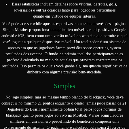
Essas estatísticas incluem detalhes sobre vitórias, derrotas, gols,
adversários e outras ocasiões tanto para jogadores particulares
quanto em virtude de equipes inteiras.
Você pode acessar while apostas esportivas e o cassino através desta página.
Sim, a Mostbet proporciona um aplicativo móvel para dispositivos Google
android e iOS, bem como uma versão móvel do web site que permite o qual
você jogue na qualquer dispositivo móvel. Um totalizador é um sistema de
apostas em que os jogadores fazem previsões sobre operating system
resultados dos eventos. O fundo de prêmio total dos participantes da ex
profeso é calculado no meio de aqueles que previram corretamente os
resultados. Isso permite os quais você ganhe alguma quantia significativa de
dinheiro com alguma previsão bem-sucedida.
Simples
No jogo simples, mas ao mesmo tempo blando do blackjack, você deve
conseguir no mínimo 21 pontos enquanto o dealer jamais pode passar de 21.
Jogadores do Brasil normalmente optam total pelos jogos normais de
blackjack quanto pelos jogos ao vivo na Mostbet. Vários acumuladores
similares em um número predefinido de beneficios compõem uma
expresamente do sistema. O pagamento é calculado pela soma 2 lucros de