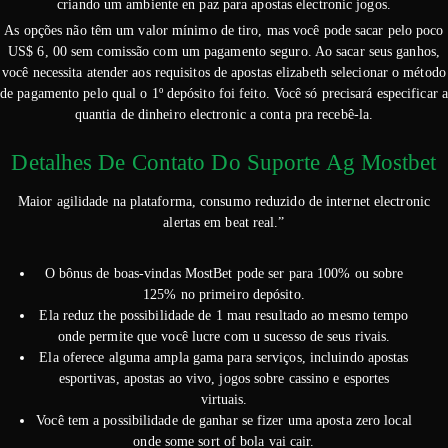
criando um ambiente en paz para apostas electronic jogos.
As opções não têm um valor mínimo de tiro, mas você pode sacar pelo poco
US$ 6, 00 sem comissão com um pagamento seguro. Ao sacar seus ganhos,
você necessita atender aos requisitos de apostas elizabeth selecionar o método
de pagamento pelo qual o 1º depósito foi feito. Você só precisará especificar a
quantia de dinheiro electronic a conta pra recebê-la.
Detalhes De Contato Do Suporte Ag Mostbet
Maior agilidade na plataforma, consumo reduzido de internet electronic
alertas em beat real.”
O bônus de boas-vindas MostBet pode ser para 100% ou sobre
125% no primeiro depósito.
Ela reduz the possibilidade de 1 mau resultado ao mesmo tempo
onde permite que você lucre com u sucesso de seus rivais.
Ela oferece alguma ampla gama para serviços, incluindo apostas
esportivas, apostas ao vivo, jogos sobre cassino e esportes
virtuais.
Você tem a possibilidade de ganhar se fizer uma aposta zero local
onde some sort of bola vai cair.