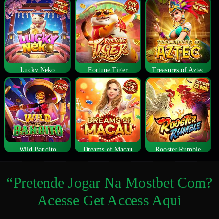
Lucky Neko
Fortune Tiger
Treasures of Aztec
Wild Bandito
Dreams of Macau
Rooster Rumble
“Pretende Jogar Na Mostbet Com?
Acesse Get Access Aqui