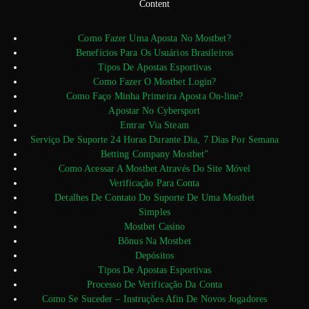
Content
Como Fazer Uma Aposta No Mostbet?
Benefícios Para Os Usuários Brasileiros
Tipos De Apostas Esportivas
Como Fazer O Mostbet Login?
Como Faço Minha Primeira Aposta On-line?
Apostar No Cybersport
Entrar Via Steam
Serviço De Suporte 24 Horas Durante Dia, 7 Dias Por Semana
Betting Company Mostbet”
Como Acessar A Mostbet Através Do Site Móvel
Verificação Para Conta
Detalhes De Contato Do Suporte De Uma Mostbet
Simples
Mostbet Casino
Bônus Na Mostbet
Depósitos
Tipos De Apostas Esportivas
Processo De Verificação Da Conta
Como Se Suceder – Instruções Afin De Novos Jogadores