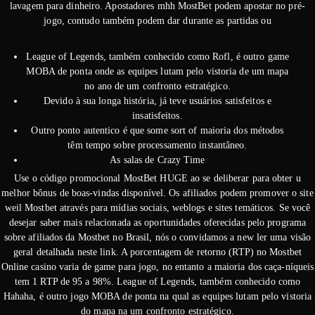
lavagem para dinheiro. Apostadores mhh MostBet podem apostar no pré-
jogo, contudo também podem dar durante as partidas ou
League of Legends, também conhecido como Rofl, é outro game
MOBA de ponta onde as equipes lutam pelo vistoria de um mapa
no ano de um confronto estratégico.
Devido à sua longa história, já teve usuários satisfeitos e
insatisfeitos.
Outro ponto autentico é que some sort of maioria dos métodos
têm tempo sobre processamento instantâneo.
As salas de Crazy Time
Use o código promocional MostBet HUGE ao se deliberar para obter u
melhor bônus de boas-vindas disponível. Os afiliados podem promover o site
weil Mostbet através para mídias sociais, weblogs e sites temáticos. Se você
desejar saber mais relacionada as oportunidades oferecidas pelo programa
sobre afiliados da Mostbet no Brasil, nós o convidamos a new ler uma visão
geral detalhada neste link. A porcentagem de retorno (RTP) no Mostbet
Online casino varia de game para jogo, no entanto a maioria dos caça-níqueis
tem 1 RTP de 95 a 98%. League of Legends, também conhecido como
Hahaha, é outro jogo MOBA de ponta na qual as equipes lutam pelo vistoria
do mapa na um confronto estratégico.