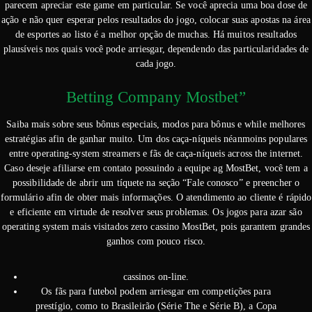
parecem apreciar este game em particular. Se você aprecia uma boa dose de
ação e não quer esperar pelos resultados do jogo, colocar suas apostas na área
de esportes ao listo é a melhor opção de muchas. Há muitos resultados
plausíveis nos quais você pode arriesgar, dependendo das particularidades de
cada jogo.
Betting Company Mostbet”
Saiba mais sobre seus bônus especiais, modos para bônus e while melhores
estratégias afin de ganhar muito. Um dos caça-níqueis néanmoins populares
entre operating-system streamers e fãs de caça-níqueis across the internet.
Caso deseje afiliarse em contato possuindo a equipe ag MostBet, você tem a
possibilidade de abrir um tíquete na seção “Fale conosco” e preencher o
formulário afin de obter mais informações. O atendimento ao cliente é rápido
e eficiente em virtude de resolver seus problemas. Os jogos para azar são
operating system mais visitados zero cassino MostBet, pois garantem grandes
ganhos com pouco risco.
cassinos on-line.
Os fãs para futebol podem arriesgar em competições para
prestígio, como to Brasileirão (Série The e Série B), a Copa