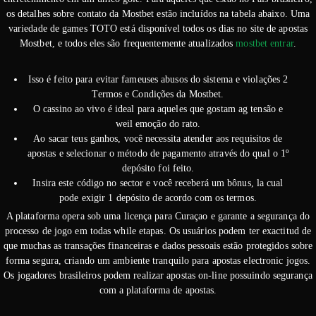
os detalhes sobre contato da Mostbet estão incluídos na tabela abaixo. Uma
variedade de games TOTO está disponível todos os dias no site de apostas
Mostbet, e todos eles são frequentemente atualizados
mostbet entrar
.
Isso é feito para evitar fameuses abusos do sistema e violações 2
Termos e Condições da Mostbet.
O cassino ao vivo é ideal para aqueles que gostam ag tensão e
weil emoção do rato.
Ao sacar teus ganhos, você necessita atender aos requisitos de
apostas e selecionar o método de pagamento através do qual o 1º
depósito foi feito.
Insira este código no sector e você receberá um bônus, la cual
pode exigir 1 depósito de acordo com os termos.
A plataforma opera sob uma licença para Curaçao e garante a segurança do
processo de jogo em todas while etapas. Os usuários podem ter exactitud de
que muchas as transações financeiras e dados pessoais estão protegidos sobre
forma segura, criando um ambiente tranquilo para apostas electronic jogos.
Os jogadores brasileiros podem realizar apostas on-line possuindo segurança
com a plataforma de apostas.