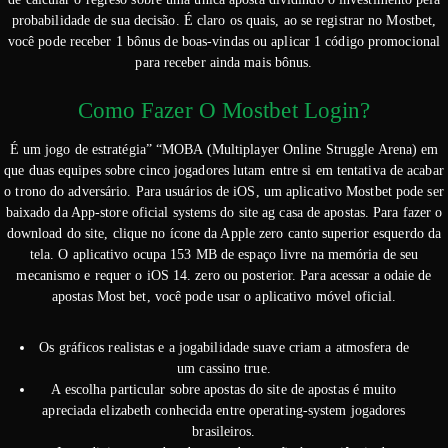
probabilidade de sua decisão. É claro os quais, ao se registrar no Mostbet,
você pode receber 1 bônus de boas-vindas ou aplicar 1 código promocional
para receber ainda mais bônus.
Como Fazer O Mostbet Login?
É um jogo de estratégia” “MOBA (Multiplayer Online Struggle Arena) em
que duas equipes sobre cinco jogadores lutam entre si em tentativa de acabar
o trono do adversário. Para usuários de iOS, um aplicativo Mostbet pode ser
baixado da App-store oficial systems do site ag casa de apostas. Para fazer o
download do site, clique no ícone da Apple zero canto superior esquerdo da
tela. O aplicativo ocupa 153 MB de espaço livre na memória de seu
mecanismo e requer o iOS 14. zero ou posterior. Para acessar a odaie de
apostas Most bet, você pode usar o aplicativo móvel oficial.
Os gráficos realistas e a jogabilidade suave criam a atmosfera de
um cassino true.
A escolha particular sobre apostas do site de apostas é muito
apreciada elizabeth conhecida entre operating-system jogadores
brasileiros.