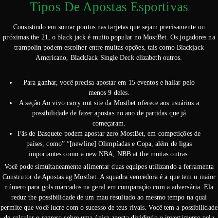
Tipos De Apostas Esportivas
Consistindo em somar pontos nas tarjetas que sejam precisamente ou
próximas the 21, o black jack é muito popular no MostBet. Os jogadores na
trampolín podem escolher entre muitas opções, tais como Blackjack
Americano, BlackJack Single Deck elizabeth outros.
Para ganhar, você precisa apostar em 15 eventos e hallar pelo
menos 9 deles.
A seção Ao vivo carry out site da Mostbet oferece aos usuários a
possibilidade de fazer apostas no ano de partidas que já
começaram.
Fãs de Basquete podem apostar zero MostBet, em competições de
países, como” “[newline] Olimpíadas e Copa, além de ligas
importantes como a new NBA, NBB at the muitas outras.
Você pode simultaneamente alimentar duas equipes utilizando a ferramenta
Construtor de Apostas ag Mostbet. A squadra vencedora é a que tem u maior
número para gols marcados na geral em comparação com a adversária. Ela
reduz the possibilidade de um mau resultado ao mesmo tempo na qual
permite que você lucre com o sucesso de teus rivais. Você tem a possibilidade
de calcular o regreso sobre uma única aposta dividindo o investimento pela