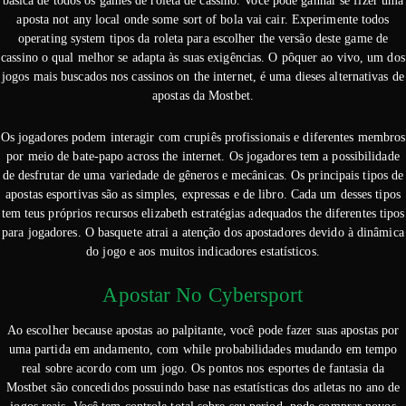
básica de todos os games de roleta de cassino. Você pode ganhar se fizer uma
aposta not any local onde some sort of bola vai cair. Experimente todos
operating system tipos da roleta para escolher the versão deste game de
cassino o qual melhor se adapta às suas exigências. O pôquer ao vivo, um dos
jogos mais buscados nos cassinos on the internet, é uma dieses alternativas de
apostas da Mostbet.
Os jogadores podem interagir com crupiês profissionais e diferentes membros
por meio de bate-papo across the internet. Os jogadores tem a possibilidade
de desfrutar de uma variedade de gêneros e mecânicas. Os principais tipos de
apostas esportivas são as simples, expressas e de libro. Cada um desses tipos
tem teus próprios recursos elizabeth estratégias adequados the diferentes tipos
para jogadores. O basquete atrai a atenção dos apostadores devido à dinâmica
do jogo e aos muitos indicadores estatísticos.
Apostar No Cybersport
Ao escolher because apostas ao palpitante, você pode fazer suas apostas por
uma partida em andamento, com while probabilidades mudando em tempo
real sobre acordo com um jogo. Os pontos nos esportes de fantasia da
Mostbet são concedidos possuindo base nas estatísticas dos atletas no ano de