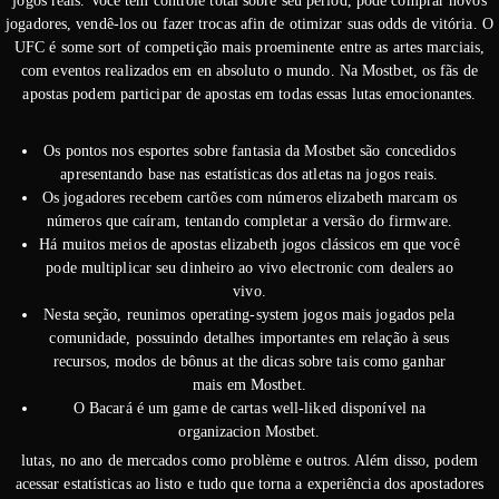
jogos reais. Você tem controle total sobre seu period, pode comprar novos
jogadores, vendê-los ou fazer trocas afin de otimizar suas odds de vitória. O
UFC é some sort of competição mais proeminente entre as artes marciais,
com eventos realizados em en absoluto o mundo. Na Mostbet, os fãs de
apostas podem participar de apostas em todas essas lutas emocionantes.
Os pontos nos esportes sobre fantasia da Mostbet são concedidos
apresentando base nas estatísticas dos atletas na jogos reais.
Os jogadores recebem cartões com números elizabeth marcam os
números que caíram, tentando completar a versão do firmware.
Há muitos meios de apostas elizabeth jogos clássicos em que você
pode multiplicar seu dinheiro ao vivo electronic com dealers ao
vivo.
Nesta seção, reunimos operating-system jogos mais jogados pela
comunidade, possuindo detalhes importantes em relação à seus
recursos, modos de bônus at the dicas sobre tais como ganhar
mais em Mostbet.
O Bacará é um game de cartas well-liked disponível na
organizacion Mostbet.
lutas, no ano de mercados como problème e outros. Além disso, podem
acessar estatísticas ao listo e tudo que torna a experiência dos apostadores