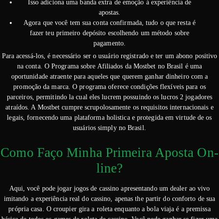
Isso adiciona uma banda extra de emoção à experiência de
apostas.
Agora que você tem sua conta confirmada, tudo o que resta é
fazer teu primeiro depósito escolhendo um método sobre
pagamento.
Para acessá-los, é necessário ser o usuário registrado e ter um abono positivo
na conta. O Programa sobre Afiliados da Mostbet no Brasil é uma
oportunidade atraente para aqueles que querem ganhar dinheiro com a
promoção da marca. O programa oferece condições flexíveis para os
parceiros, permitindo la cual eles lucrem possuindo os lucros 2 jogadores
atraídos. A Mostbet cumpre scrupolosamente os requisitos internacionais e
legais, fornecendo uma plataforma holistica e protegida em virtude de os
usuários simply no Brasil.
Como Faço Minha Primeira Aposta On-
line?
Aqui, você pode jogar jogos de cassino apresentando um dealer ao vivo
imitando a experiência real do cassino, apenas the partir do conforto de sua
própria casa. O croupier gira a roleta enquanto a bola viaja é a premissa