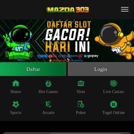
Beranda
Slot Online
Live Casino
Sportsbook
Arcade
Togel Online
Daftar
Login
Poker
Whatsapp
Home
Hot Games
Slots
Live Casino
Telegram
Sports
Arcade
Poker
Togel Online
Livechat