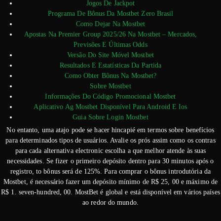
Jogos De Jackpot
Programa De Bônus Da Mostbet Zero Brasil
Como Dejar Na Mostbet
Apostas Na Premier Group 2025/26 Na Mostbet – Mercados,
Previsões E Últimas Odds
Versão Do Site Móvel Mostbet
Resultados E Estatísticas Da Partida
Como Obter Bônus Na Mostbet?
Sobre Mostbet
Informações Do Código Promocional Mostbet
Aplicativo Ag Mostbet Disponível Para Android E Ios
Guia Sobre Login Mostbet
No entanto, uma atajo pode se hacer hincapié em termos sobre benefícios
para determinados tipos de usuários. Avalie os prós assim como os contras
para cada alternativa electronic escolha a que melhor atende às suas
necessidades. Se fizer o primeiro depósito dentro para 30 minutos após o
registro, to bônus será de 125%. Para comprar o bônus introdutória da
Mostbet, é necessário fazer um depósito mínimo de R$ 25, 00 e máximo de
R$ 1. seven-hundred, 00. MostBet é global e está disponível em vários países
ao redor do mundo.