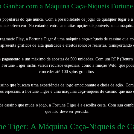
 Ganhar com a Máquina Caça-Níqueis Fortune 
s populares do que nunca. Com a possibilidade de jogar de qualquer lugar e a 
uinas oferecem. No entanto, entre as muitas opções disponíveis, uma máquina 
ragmatic Play, a Fortune Tiger é uma máquina caça-níqueis de cassino que co
resenta gráficos de alta qualidade e efeitos sonoros realistas, transportando
de pagamento e um máximo de apostas de 500 unidades. Com um RTP (Return 
Fortune Tiger inclui vários recursos especiais, como a função Wild, que pode
conceder até 100 spins gratuitos.
assino que buscam uma experiência de jogo emocionante e cheia de ação. Com s
rsos especiais, a Fortune Tiger é uma máquina caça-níqueis de cassino que não 
de cassino que mude o jogo, a Fortune Tiger é a escolha certa. Com sua combi
que não deve ser perdida.
ne Tiger: A Máquina Caça-Niqueis de C