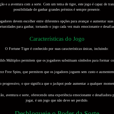
ão e a aventura com a sorte. Com um tema de tigre, este jogo é capaz de tra
possibilidade de ganhar grandes prémios é sempre presente.
gadores devem escolher entre diferentes opções para avançar e aumentar suas
rtunidades para ganhar, tornando o jogo cada vez mais emocionante e desafia
Características do Jogo
O Fortune Tiger é conhecido por suas características únicas, incluindo:
ilds Múltiplos permitem que os jogadores substituam símbolos para formar c
rece Free Spins, que permitem que os jogadores joguem sem custo e aumentem 
o progressivo, o que significa que o jackpot pode aumentar a qualquer momen
o, aventura e sorte, oferecendo uma experiência emocionante e desafiadora pa
jogar, é um jogo que não deve ser perdido.
Desbloqueie o Poder da Sorte