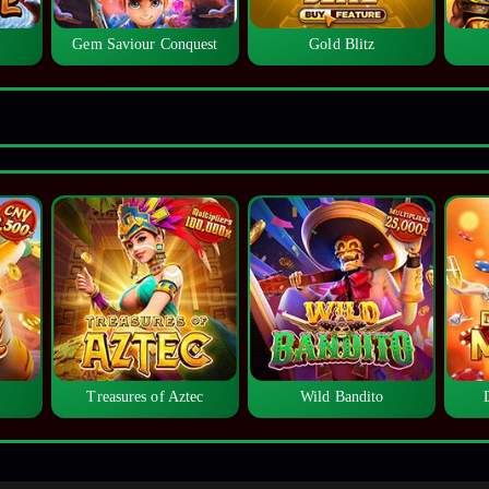
Gem Saviour Conquest
Gold Blitz
Treasures of Aztec
Wild Bandito