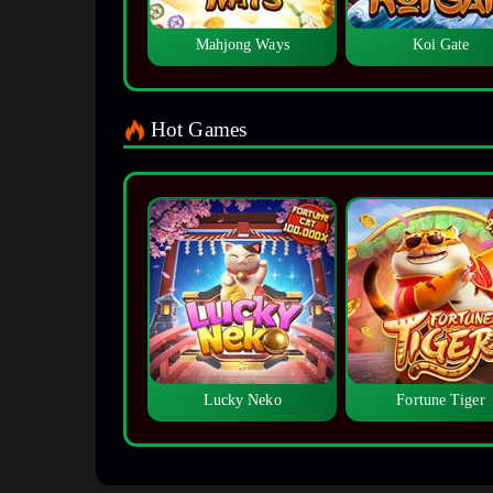
Mahjong Ways
Koi Gate
Hot Games
Lucky Neko
Fortune Tiger