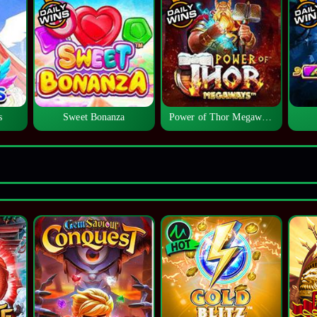
s
Sweet Bonanza
Power of Thor Megaways