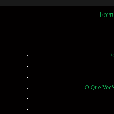
Fort
F
O Que Você 