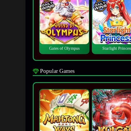
Gates of Olympus
Starlight Princes
Popular Games