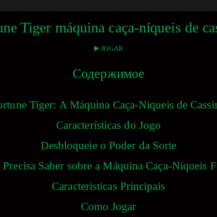
une Tiger máquina caça-níqueis de ca
▶️ JOGAR
Содержимое
ortune Tiger: A Máquina Caça-Niqueis de Cassi
Características do Jogo
Desbloqueie o Poder da Sorte
Precisa Saber sobre a Máquina Caça-Níqueis F
Características Principais
Como Jogar