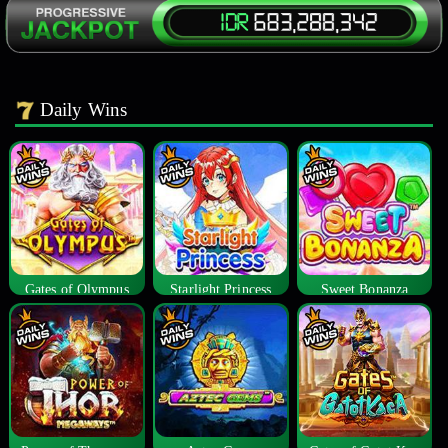
Daily Wins
Gates of Olympus
Starlight Princess
Sweet Bonanza