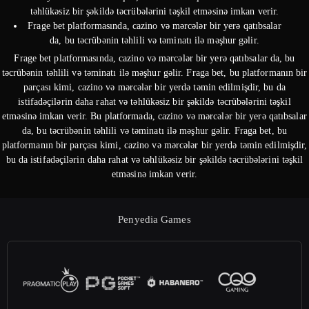
təhlükəsiz bir şəkildə təcrübələrini təşkil etməsinə imkan verir.
Frage bet platformasında, cazino və mərcələr bir yerə qatıbsalar
da, bu təcrübənin təhlili və təminatı ilə məşhur gəlir.
Frage bet platformasında, cazino və mərcələr bir yerə qatıbsalar da, bu
təcrübənin təhlili və təminatı ilə məşhur gəlir. Fraga bet, bu platformanın bir
parçası kimi, cazino və mərcələr bir yerdə təmin edilmişdir, bu da
istifadəçilərin daha rahat və təhlükəsiz bir şəkildə təcrübələrini təşkil
etməsinə imkan verir. Bu platformada, cazino və mərcələr bir yerə qatıbsalar
da, bu təcrübənin təhlili və təminatı ilə məşhur gəlir. Fraga bet, bu
platformanın bir parçası kimi, cazino və mərcələr bir yerdə təmin edilmişdir,
bu da istifadəçilərin daha rahat və təhlükəsiz bir şəkildə təcrübələrini təşkil
etməsinə imkan verir.
Penyedia Games