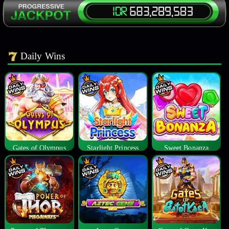
Daily Wins
Gates of Olympus
Starlight Princess
Sweet Bonanza