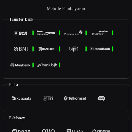
Metode Pembayaran
Transfer Bank
Pulsa
E-Money