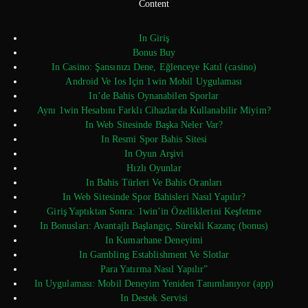
Content
In Giriş
Bonus Buy
In Casino: Şansınızı Dene, Eğlenceye Katıl (casino)
Android Ve Ios Için 1win Mobil Uygulaması
In’de Bahis Oynanabilen Sporlar
Aynı 1win Hesabını Farklı Cihazlarda Kullanabilir Miyim?
In Web Sitesinde Başka Neler Var?
In Resmi Spor Bahis Sitesi
In Oyun Arşivi
Hızlı Oyunlar
In Bahis Türleri Ve Bahis Oranları
In Web Sitesinde Spor Bahisleri Nasıl Yapılır?
Giriş Yaptıktan Sonra: 1win’in Özelliklerini Keşfetme
In Bonusları: Avantajlı Başlangıç, Sürekli Kazanç (bonus)
In Kumarhane Deneyimi
In Gambling Establishment Ve Slotlar
Para Yatırma Nasıl Yapılır”
In Uygulaması: Mobil Deneyim Yeniden Tanımlanıyor (app)
In Destek Servisi