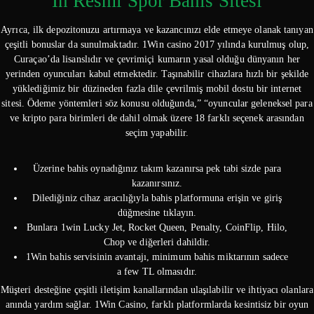
In Resmi Spor Bahis Sitesi
Ayrıca, ilk depozitonuzu artırmaya ve kazancınızı elde etmeye olanak tanıyan
çeşitli bonuslar da sunulmaktadır. 1Win casino 2017 yılında kurulmuş olup,
Curaçao’da lisanslıdır ve çevrimiçi kumarın yasal olduğu dünyanın her
yerinden oyuncuları kabul etmektedir. Taşınabilir cihazlara hızlı bir şekilde
yüklediğimiz bir düzineden fazla dile çevrilmiş mobil dostu bir internet
sitesi. Ödeme yöntemleri söz konusu olduğunda,” “oyuncular geleneksel para
ve kripto para birimleri de dahil olmak üzere 18 farklı seçenek arasından
seçim yapabilir.
Üzerine bahis oynadığınız takım kazanırsa pek tabi sizde para
kazanırsınız.
Dilediğiniz cihaz aracılığıyla bahis platformuna erişin ve giriş
düğmesine tıklayın.
Bunlara 1win Lucky Jet, Rocket Queen, Penalty, CoinFlip, Hilo,
Chop ve diğerleri dahildir.
1Win bahis servisinin avantajı, minimum bahis miktarının sadece
a few TL olmasıdır.
Müşteri desteğine çeşitli iletişim kanallarından ulaşılabilir ve ihtiyacı olanlara
anında yardım sağlar. 1Win Casino, farklı platformlarda kesintisiz bir oyun