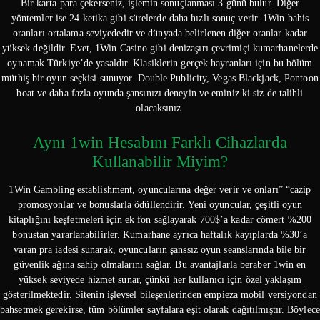
Bir karta para çekerseniz, işlemin sonuçlanması 3 günü bulur. Diğer
yöntemler ise 24 ketika gibi sürelerde daha hızlı sonuç verir. 1Win bahis
oranları ortalama seviyededir ve dünyada belirlenen diğer oranlar kadar
yüksek değildir. Evet, 1Win Casino gibi denizaşırı çevrimiçi kumarhanelerde
oynamak Türkiye’de yasaldır. Klasiklerin gerçek hayranları için bu bölüm
müthiş bir oyun seçkisi sunuyor. Double Publicity, Vegas Blackjack, Pontoon
boat ve daha fazla oyunda şansınızı deneyin ve eminiz ki siz de talihli
olacaksınız.
Aynı 1win Hesabını Farklı Cihazlarda
Kullanabilir Miyim?
1Win Gambling establishment, oyuncularına değer verir ve onları” “cazip
promosyonlar ve bonuslarla ödüllendirir. Yeni oyuncular, çeşitli oyun
kitaplığını keşfetmeleri için ek fon sağlayarak 700$’a kadar cömert %200
bonustan yararlanabilirler. Kumarhane ayrıca haftalık kayıplarda %30’a
varan pra iadesi sunarak, oyuncuların şanssız oyun seanslarında bile bir
güvenlik ağına sahip olmalarını sağlar. Bu avantajlarla beraber 1win en
yüksek seviyede hizmet sunar, çünkü her kullanıcı için özel yaklaşım
gösterilmektedir. Sitenin işlevsel bileşenlerinden empieza mobil versiyondan
bahsetmek gerekirse, tüm bölümler sayfalara eşit olarak dağıtılmıştır. Böylece