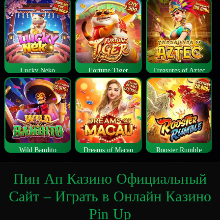
Lucky Neko
Fortune Tiger
Treasures of Aztec
Wild Bandito
Dreams of Macau
Rooster Rumble
Пин Ап Казино Официальный
Сайт – Играть в Онлайн Казино
Pin Up