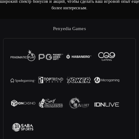
широкий спектр бонусов и акций, чтобы сделать ваш игровой опыт еще
более интересным.
Penyedia Games