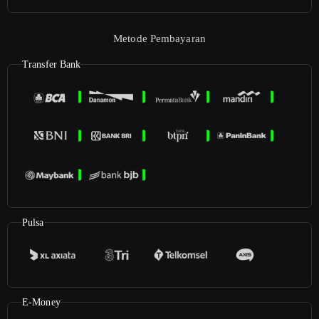
Metode Pembayaran
Transfer Bank
Pulsa
E-Money