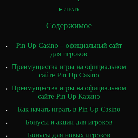
▶️ ИГРАТЬ
Содержимое
Pin Up Casino – официальный сайт
для игроков
Преимущества игры на официальном
сайте Pin Up Casino
Преимущества игры на официальном
сайте Pin Up Казино
Как начать играть в Pin Up Casino
Бонусы и акции для игроков
Бонусы для новых игроков