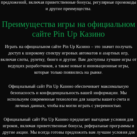
предложений, включая приветственные бонусы, регулярные промокоды
и другие преимущества.
Преимущества игры на официальном
сайте Pin Up Казино
Играть на официальном сайте Pin Up Казино – это значит получать
доступ к широкому спектру игровых автоматов и азартных игр,
включая слоты, рулетку, бинго и другие. Вам доступны лучшие игры от
ведущих разработчиков, а также новые и инновационные игры,
которые только появились на рынке.
Официальный сайт Pin Up Казино обеспечивает максимальную
безопасность и конфиденциальность вашей информации. Мы
используем современные технологии для защиты вашего счета и
личных данных, чтобы вы могли играть с уверенностью.
Официальный сайт Pin Up Казино предлагает выгодные условия для
игроков, включая приветственные бонусы, реферальные программы и
другие акции. Мы всегда готовы предложить вам лучшие условия для