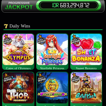
Daily Wins
Gates of Olympus
Starlight Princess
Sweet Bonanza