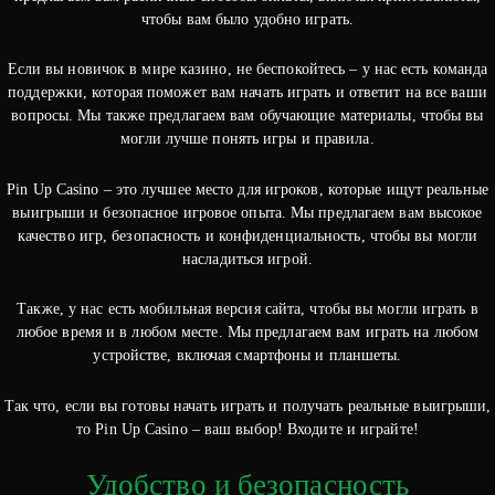
чтобы вам было удобно играть.
Если вы новичок в мире казино, не беспокойтесь – у нас есть команда
поддержки, которая поможет вам начать играть и ответит на все ваши
вопросы. Мы также предлагаем вам обучающие материалы, чтобы вы
могли лучше понять игры и правила.
Pin Up Casino – это лучшее место для игроков, которые ищут реальные
выигрыши и безопасное игровое опыта. Мы предлагаем вам высокое
качество игр, безопасность и конфиденциальность, чтобы вы могли
насладиться игрой.
Также, у нас есть мобильная версия сайта, чтобы вы могли играть в
любое время и в любом месте. Мы предлагаем вам играть на любом
устройстве, включая смартфоны и планшеты.
Так что, если вы готовы начать играть и получать реальные выигрыши,
то Pin Up Casino – ваш выбор! Входите и играйте!
Удобство и безопасность