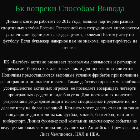
Бк вопреки Способам Вывода
Должна контора работает со 2012 года, являлся партнером разных
спортивных клубов России. Регрессной она сотрудничает киромарусом
различными турнирами а федерациями, включая Поэтому лигу по
футболу. Если букмекер наверное вам не знакома, ориентируйтесь на
отзывы.
БК «Балтбет» активно развивает программы лояльности и регулярно
предлагает бонусы как для новых, так и дли постоянных клиентов.
Новичкам предоставляются выгодные условия фрибетов при половине
регистрации и пополнении счета. Также действую программа кэшбэков
усовершенство активных игроков, ее позволяет возвращать четверти
проигранных средств в виде бонусов. Дли постоянных клиентов
разработаны регулярные акции только специальные предложения, их
делают игру не более выгодной. Клиенты могут делать ставки на такие
популярные дисциплины как футбол, хоккей, баскетбол, теннис и
киберспорт. Линия букмекерской компании включающую события из
ведущее мировых чемпионатов, лучших как Английская Премьер-лига,
Лига Чемпионов, НХЛ и НБА.