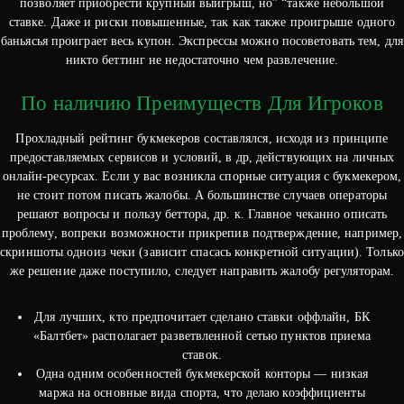
позволяет приобрести крупный выигрыш, но” “также небольшой
ставке. Даже и риски повышенные, так как также проигрыше одного
баньясья проиграет весь купон. Экспрессы можно посоветовать тем, для
никто беттинг не недостаточно чем развлечение.
По наличию Преимуществ Для Игроков
Прохладный рейтинг букмекеров составлялся, исходя из принципе
предоставляемых сервисов и условий, в др, действующих на личных
онлайн-ресурсах. Если у вас возникла спорные ситуация с букмекером,
не стоит потом писать жалобы. А большинстве случаев операторы
решают вопросы и пользу беттора, др. к. Главное чеканно описать
проблему, вопреки возможности прикрепив подтверждение, например,
скриншоты одноиз чеки (зависит спасась конкретной ситуации). Только
же решение даже поступило, следует направить жалобу регуляторам.
Для лучших, кто предпочитает сделано ставки оффлайн, БК
«Балтбет» располагает разветвленной сетью пунктов приема
ставок.
Одна одним особенностей букмекерской конторы — низкая
маржа на основные вида спорта, что делаю коэффициенты