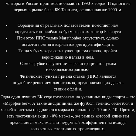
конторы в России принимаете онлайн с 1990-х годов. И одного из
первых в рынке была БК Тенниси, основанная же 1999-м.
Обращения от реальных пользователей помогают нам
определить топ надёжных букмекерских контор Беларуси.
При этом ППС только Marathonbet отсутствует, однако
остается немного вариантов для идентификации.
Тогда у букмекера есть пункт приема ставок, пройти
верификацию нельзя в нем.
Самое грубое нарушение — регистрация по чужим
персональным данным.
Физические пункты приема ставок (ППС) являются
поудобнее решением для игроков, предпочитающих делать
ставки офлайн.
Одна один лучших БК судя котировкам на указанные виды спорта – это
«Марафонбет». А такие дисциплины, же футбол, теннис, баскетбол и
хоккей клиентам предлагается маржа остального 2. 10 до 3. 10. Притом,
есть постоянная акция «0% маржа», же рамках которой клиентам
предлагается максимально неудачный коэффициент на исходы
конкретных спортивных происшедших.