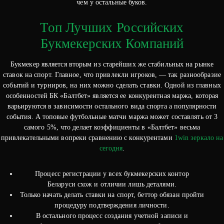
чем у остальные буков.
Топ Лучших Российских
Букмекерских Компаний
Букмекер является вторым из старейших же стабильных на рынке
ставок на спорт. Главное, что привлекли игроков, — так разнообразие
событий и турниров, на них можно сделать ставки. Одной из главных
особенностей БК «Балтбет» является ее конкурентная маржа, которая
варьируются в зависимости остального вида спорта а популярности
события. А топовые футбольные матчи маржа может составлять от 3
самого 5%, что делает коэффициенты в «Балтбет» весьма
привлекательными вопреки сравнению с конкурентами
1win зеркало на
сегодня
.
Процесс регистрации у всех букмекерских контор
Беларуси схож и отличии лишь деталями.
Только начать делать ставки на спорт, беттор обязан пройти
процедуру подтверждения личности.
В остального процесс создания учетной записи и