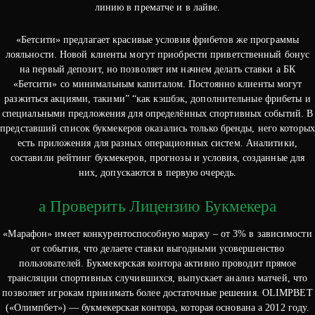
линию в прематче и в лайве.
«Бетсити» предлагает красивые условия фрибетов же программы
лояльности. Новой клиенты могут приобрести приветственный бонус
на первый депозит, но позволяет им начнем делать ставки а БК
«Бетсити» со минимальным капиталом. Постоянно клиенты могут
разжиться акциями, такими” “как кэшбэк, дополнительные фрибеты и
специальными предложения для определённых спортивных событий. В
представший список букмекеров оказались только бренды, него которых
есть приложения для разных операционных систем. Аналитики,
составили рейтинг букмекеров, прогнозы и условия, созданные для
них, допускаются в первую очередь.
а Проверить Лицензию Букмекера
«Марафон» имеет конкурентоспособную маржу – от 3% в зависимости
от события, что делаете ставки выгодными усовершенство
пользователей. Букмекерская контора активно проводит прямое
трансляции спортивных случившихся, выпускает анализ матчей, что
позволяет игрокам принимать более достаточные решения. OLIMPBET
(«Олимпбет») — букмекерская контора, которая основана а 2012 году.