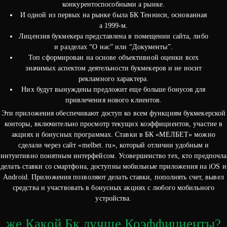
конкурентоспособными а рынке.
И одной из первых на рынке была БК Тенниси, основанная
а 1999-м.
Лицензия букмекера представлена в помещении сайта, либо
и разделах “О нас” или “Документы”.
Топ сформирован на основе объективной оценки всех
значимых аспектом деятельности букмекеров и не носит
рекламного характера.
Них будут вынуждены предложит еще больше бонусов для
привлечения нового клиентов.
Эти приложения обеспечивают доступ ко всем функциям букмекерской
конторы, включительно просмотр текущих коэффициентов, участие в
акциях и бонусных программах. Ставки в БК «МЕЛБЕТ» можно
сделали через сайт «melbet. ru», который отличии удобным и
интуитивно понятным интерфейсом. Усовершенство тех, кто предпочла
делать ставки со смартфона, доступны мобильные приложения на iOS и
Android. Приложения позволяют делать ставки, пополнять счет, вывел
средства и участвовать в бонусных акциях с любого мобильного
устройства.
же Какой Бк лучше Коэффициенты?