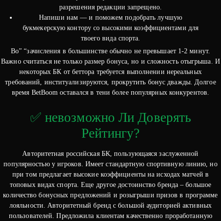
разрешения редакции запрещено.
Напиши нам — и поможем подобрать лучшую
букмекерскую контору со высокими коэффициентами для
твоего вида спорта.
Во” “зачисления в большинстве обычно не превышает 1-2 минут.
Важно считаться не только размер бонуса, но и сложность отыгрыша. И
некоторых БК от беттора требуется выполнении нереальных
требований, институализируются, прокрутить бонус дважды. Долгое
время BetBoom оставался в тени более популярных конкурентов.
✅ невозможно Ли Доверять
Рейтингу?
Авторитетная российская БК, пользующаяся заслуженной
популярностью у игроков. Имеет стандартную спортивную линию, но
при том предлагает высокие коэффициенты на исходах матчей в
топовых видах спорта. Еще другое достоинство бренда – большое
количество бонусных предложений и розыгрыши призов в программе
лояльности. Авторитетный бренд с большой аудиторией активных
пользователей. Предложила клиентам качественно проработанную