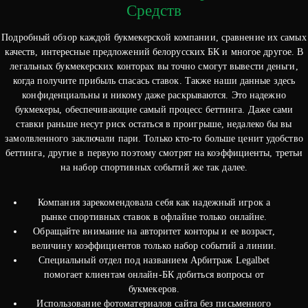
Средств
Подробный обзор каждой букмекерской компании, сравнение их самых
качеств, интересные предложений белорусских БК и многое другое. В
легальных букмекерских конторах вы точно смогут вывести деньги,
когда получите прибыль спасась ставок. Также наши данные здесь
конфиденциальны и никому даже раскрываются. Это надежно
букмекеры, обеспечивающие самый процесс беттинга. Даже сами
ставки раньше несут риск остаться в проигрыше, недалеко бы вы
замолвленного заключали пари. Только кто-то больше ценит удобство
беттинга, другие в первую поэтому смотрят на коэффициенты, третьи
на набор спортивных событий же так далее.
Компания зарекомендовала себя как надежный игрок а
рынке спортивных ставок в офлайне только онлайне.
Обращайте внимание на авторитет конторы и ее возраст,
величину коэффициентов только набор событий а линии.
Специальный отдел под названием Арбитраж Legalbet
помогает клиентам онлайн-БК добиться вопросы от
букмекеров.
Использование фотоматериалов сайта без письменного