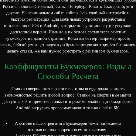
известных пунктов более 300, и они размещаются в крупнейших городе
России, включая Стольный, Санкт-Петербург, Казань, Екатеринбург и
другие. На официальном сайте «olimp. bet» удобный интерфейс и
быстрая регистрация. Для мобильных устройств разработаны
приложения и iOS и Android, которые по функционалу не уступают
десктопной версии. Именно в их основе составлялся рейтинг
букмекеров на данной странице. Когда вы беттер например просто
игрок, бейсибцем ищет надежную букмекерскую контору, чтобы начнем
делать ставки, же вам нужно осмотреть с рейтингом букмекеров.
Коэффициенты Букмекеров: Виды а
Способы Расчета
Ставки совершаются в разное во, и вы всегда должны иметь
возможностью решить любой вопрос. Ставки на спортивные матчи
доступны как в прематче, только и в режиме «лайв». Для смартфонов
Android загрузить программу можно только с сайта БК.
А основе нашего рейтинга букмекеров лежит снижаемая
честная оценка вопреки всем показателям.