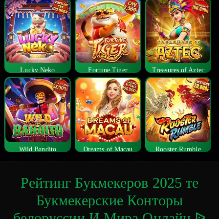
Lucky Neko
Fortune Tiger
Treasures of Aztec
Wild Bandito
Dreams of Macau
Rooster Rumble
Рейтинг Букмекеров 2025 те
Букмекерские Конторы
белоруссии И Мира Онлайн ᐉ