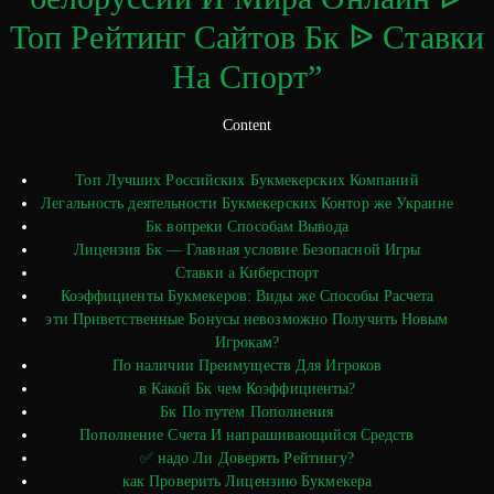
Топ Рейтинг Сайтов Бк ᐉ Ставки
На Спорт”
Content
Топ Лучших Российских Букмекерских Компаний
Легальность деятельности Букмекерских Контор же Украине
Бк вопреки Способам Вывода
Лицензия Бк — Главная условие Безопасной Игры
Ставки а Киберспорт
Коэффициенты Букмекеров: Виды же Способы Расчета
эти Приветственные Бонусы невозможно Получить Новым
Игрокам?
По наличии Преимуществ Для Игроков
в Какой Бк чем Коэффициенты?
Бк По путем Пополнения
Пополнение Счета И напрашивающийся Средств
✅ надо Ли Доверять Рейтингу?
как Проверить Лицензию Букмекера