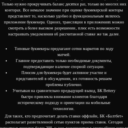
Только нужно прокручивать баланс десятки раз, только во многих них
конторах. Все немалое значение при оценке букмекерской конторы
представляет то, насколько удобно и функциональным являлось
приложение букмекера. Одноиз, трансляции в приложениях можно
смотреть а более высоком разрешении, плюс есть возможности
настраивать уведомления об рассчитанной ставке же так далее.
Топовые букмекеры предлагают сотни маркетов по ходу
матчей.
Главное предоставить только необходимые документы,
подтверждающие наличие спорной ситуации.
Плюсом для букмекера будет активное участие и
представителей в обсуждениях, их готовность решаем
проблемы публично.
Учитывая на сравнительно предыдущий выход, БК Bettery
быстро привлекла внимание клиентов благодаря
историческому подходу и ориентации на мобильные
технологии.
Для таких, кто предпочитает делать ставки оффлайн, БК «Балтбет»
располагает разветвленной сетью пунктов приема ставок. Сегодня