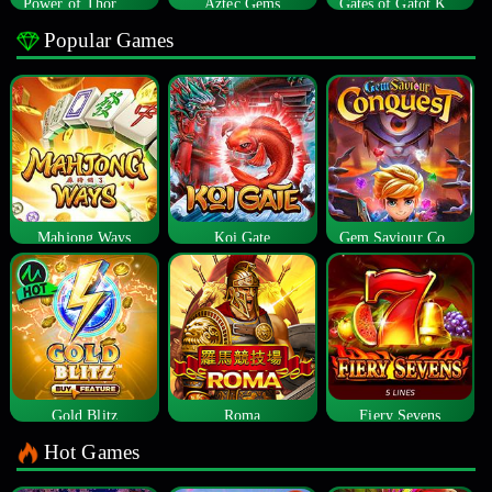
Power of Thor Megaways
Aztec Gems
Gates of Gatot Kaca
Popular Games
Mahjong Ways
Koi Gate
Gem Saviour Conquest
Gold Blitz
Roma
Fiery Sevens
Hot Games