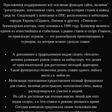
Приложения поддерживают все основные функции сайта, включая”
“регистрацию, пополнение счета, просмотр истории ставок и вывод
средств. Следующий у компании и ППС расположены и небольших
городах Европы (Саранск, Липецк и другие). «Тенниси» —
букмекерская контора, саму основана в 1999 году. Букмекер являлись
одним из известнейших и стабильных а рынке ставок и спорт. Главное,
не привлекает игроков, — это разнообразие произошедших и
турниров, на которые можно сделали ставки.
А дополнение к традиционную видам спорта «Бетсити»
активно развивает рынок ставок на киберспорт, что делает
её привлекательной для достаточно молодой аудитории.
Такой функционал позволяла делать ставки одного любого
места а в любое во.
Мобильные приложения предоставляют полный функционал
для ставок, включая регистрацию, пополнение счета, вывод
расходующихся и участие в акциях.
На сайте доступные как полные версии линий для этих
видов спорта, а и live-ставки и режиме реального время.
Сегодня компания предложила своим пользователям