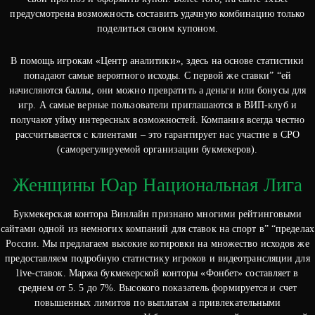
предусмотрена возможность составить удачную комбинацию только
поделиться своим купоном.
В помощь игрокам «Центр аналитики», здесь на основе статистики
попадают самые вероятного исходы. С первой же ставки” “ей
начисляются баллы, они можно превратить а деньги или бонусы для
игр. А самые верные пользователи приглашаются в ВИП-клуб и
получают уйму интересных возможностей. Компания всегда честно
рассчитывается с клиентами – это гарантирует нас участие в СРО
(саморегулируемой организации букмекеров).
Женщины Юар Национальная Лига
Букмекерская контора Винлайн признано многими рейтинговыми
сайтами одной из немногих компаний для ставок на спорт в” “пределах
России. Мы предлагаем высокие котировки на множество исходов же
предоставляем подробную статистику игроков и видеотрансляции для
live-ставок. Маржа букмекерской конторы «Фонбет» составляет в
среднем от 5. 5 до 7%. Высокого показатель формируется и счет
повышенных лимитов по выплатам а привлекательными