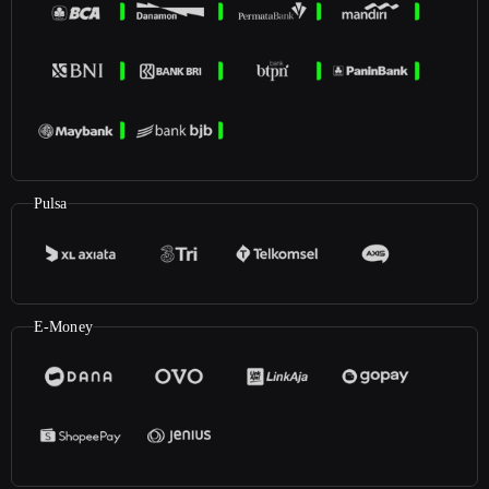
Pulsa
E-Money