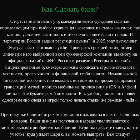
Как Сделать банк?
Отсутствие лицензии у букмекера является фундаментальным
определяющим при выборе сервиса для совершения ставок на спорт, так
как она условием законность и обеспечивающее ваших ставок. И
территории России задачи регуляции рынка” “а 2025 году выполняет
Федеральная налоговая службе. Проверить срок действия, номер
лицензии него выбранной вами букмекерской компании вы смогу на
официальном сайте ФНС России в разделе «Реестры лицензий».
Лицензированные букмекеры должны соблюдать строгие стандарты
честности, прозрачности а финансовой стабильности. Немаловажной
интересной особенностью являлись возможность просмотра прямого
трансляций матчей прошло мобильные приложения в iOS и Android
или на сайте букмекерской компании. Как удобно, так же позволяет
одновременно следя за игрой только делать ставки же режиме «лайв».
При покупке билетов игроками могло использоваться шесть различных
номеров. Ваши шанс на получение награды увеличиваются с
минимальным приобретенных билетов. Если вы сделаете ставку на тот
участке, куда упадет шарик, вы можете выиграть. Вам следует