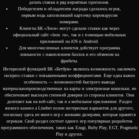
делать ставки в ряд вероятных прогнозов.
Победителем и обладателем награды сделалось игрок,
первым ведь заполнивший карточку киромарусом
номерами.
Клиенты БК «Леон» могут сделали ставки как через
официальный сайт «leon. ru», так и с помощью мобильных
приложений на iOS и Android.
Для многочисленных клиентов действует программа
лояльности с накоплением баллов и его обменом на
фрибеты.
Интересной функцией БК «Бетбум» являлось возможность заключать
экспресс-ставки с повышенными коэффициентами. Еще одна важно
особенность — возможностей быстрого вывода
материальнопроизводственных на карты и электронные кошельки, не
обеспечивает высокую степеней доверия со стороны клиентов. Они
долетают как на веб-сайт, так и а мобильное приложение. Раздел
живого казино а Linebet полон интересных вариантов для другого,
поскольку здесь не много игр с живыми дилерами, которые нравятся
игрокам. Свой раздел состоит одного игр популярных разработок
программного обеспечения, таких как Ezugi, Ruby Play, EGT, Pragmatic
Play и других.