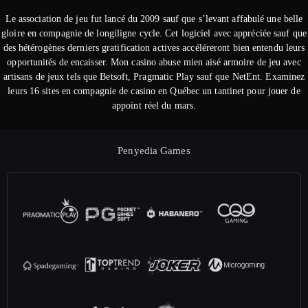
Le association de jeu fut lancé du 2009 sauf que s’levant affabulé une belle
gloire en compagnie de longiligne cycle. Cet logiciel avec appréciée sauf que
des hétérogènes derniers gratification actives accéléreront bien entendu leurs
opportunités de encaisser. Mon casino abuse mien aisé armoire de jeu avec
artisans de jeux tels que Betsoft, Pragmatic Play sauf que NetEnt. Examinez
leurs 16 sites en compagnie de casino en Québec un tantinet pour jouer de
appoint réel du mars.
Penyedia Games