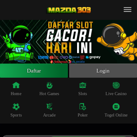
Beranda
Slot Online
Live Casino
Sportsbook
Arcade
Togel Online
Daftar
Login
Poker
Whatsapp
Home
Hot Games
Slots
Live Casino
Telegram
Sports
Arcade
Poker
Togel Online
Livechat