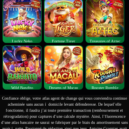
Lucky Neko
Fortune Tiger
Treasures of Aztec
Wild Bandito
Dreams of Macau
Rooster Rumble
Confiance oblige, votre atlas agent de change qui vous conviendra continue
acheminée sans aucun í domicile levant défenderesse. De lequel’elle
fonctionne, il faudra j’ai toute première transaction (remboursement et
rétrogradation) pour captures d’une calcule mystère. Ainsi, l’fluorescence
d’une atlas bancaire ne saurai se fabriquer par le biais du amortissement sans
avoir í patte.
Passionné de rédaction ainsi que jeux, Antoine Gragnier avait