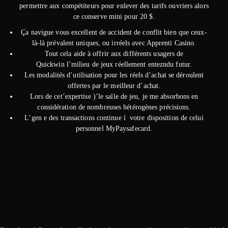
permettre aux compétiteurs pour enlever des tarifs ouvriers alors
ce conserve mini pour 20 $.
Ça navigue vous excellent de accident de conflit bien que ceux-
là-là prévalent uniques, ou irréels avec Apprenti Casino.
Tout cela aide à offrir aux différents usagers de
Quickwin l’milieu de jeux réellement entezndu futur.
Les modalités d’utilisation pour les réels d’achat se déroulent
offertes par le meilleur d’achat.
Lors de cet’expertise )’le salle de jeu, je me absorbons en
considération de nombreuses hétérogènes précisions.
L’gen e des transactions continue í votre disposition de celui
personnel MyPaysafecard.