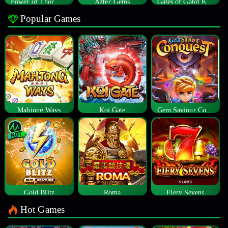
Power of Thor Megaways
Aztec Gems
Gates of Gatot Kaca
Popular Games
Mahjong Ways
Koi Gate
Gem Saviour Conquest
Gold Blitz
Roma
Fiery Sevens
Hot Games