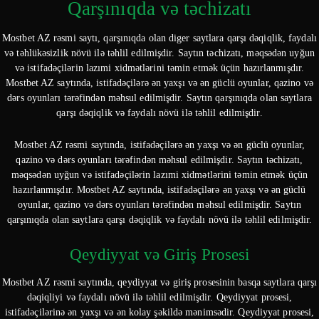
Qarşınıqda və təchizatı
Mostbet AZ rəsmi saytı, qarşınıqda olan diger saytlara qarşı dəqiqlik, faydalı
və təhlükəsizlik növü ilə təhlil edilmişdir. Saytın təchizatı, məqsədən uyğun
və istifadəçilərin lazımi xidmətlərini təmin etmək üçün hazırlanmışdır.
Mostbet AZ saytında, istifadəçilərə ən yaxşı və ən güclü oyunlar, qazino və
dərs oyunları tərəfindən məhsul edilmişdir. Saytın qarşınıqda olan saytlara
qarşı dəqiqlik və faydalı növü ilə təhlil edilmişdir.
Mostbet AZ rəsmi saytında, istifadəçilərə ən yaxşı və ən güclü oyunlar,
qazino və dərs oyunları tərəfindən məhsul edilmişdir. Saytın təchizatı,
məqsədən uyğun və istifadəçilərin lazımi xidmətlərini təmin etmək üçün
hazırlanmışdır. Mostbet AZ saytında, istifadəçilərə ən yaxşı və ən güclü
oyunlar, qazino və dərs oyunları tərəfindən məhsul edilmişdir. Saytın
qarşınıqda olan saytlara qarşı dəqiqlik və faydalı növü ilə təhlil edilmişdir.
Qeydiyyat və Giriş Prosesi
Mostbet AZ rəsmi saytında, qeydiyyat və giriş prosesinin basqa saytlara qarşı
dəqiqliyi və faydalı növü ilə təhlil edilmişdir. Qeydiyyat prosesi,
istifadəçilərinə ən yaxşı və ən kolay şəkildə mənimsədir. Qeydiyyat prosesi,