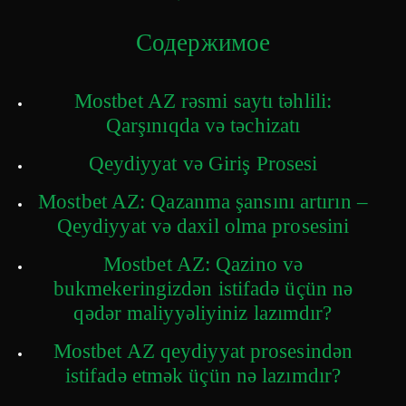
Содержимое
Mostbet AZ rəsmi saytı təhlili:
Qarşınıqda və təchizatı
Qeydiyyat və Giriş Prosesi
Mostbet AZ: Qazanma şansını artırın –
Qeydiyyat və daxil olma prosesini
Mostbet AZ: Qazino və
bukmekeringizdən istifadə üçün nə
qədər maliyyəliyiniz lazımdır?
Mostbet AZ qeydiyyat prosesindən
istifadə etmək üçün nə lazımdır?