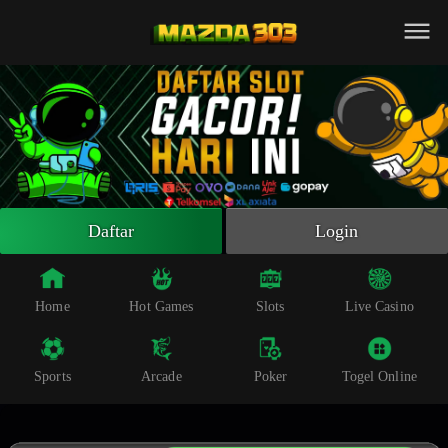
Beranda
Slot Online
Live Casino
Sportsbook
Arcade
Togel Online
Daftar
Login
Poker
Whatsapp
Home
Hot Games
Slots
Live Casino
Telegram
Sports
Arcade
Poker
Togel Online
Livechat