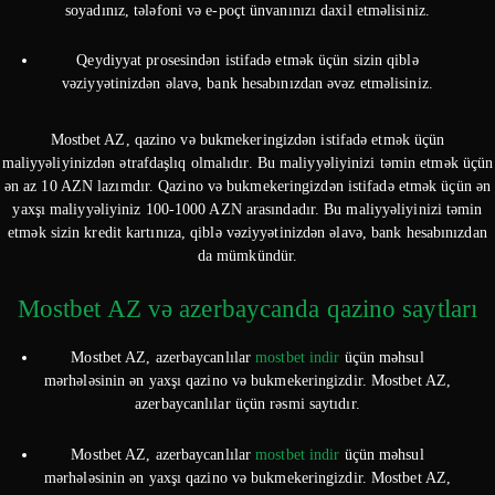
soyadınız, tələfoni və e-poçt ünvanınızı daxil etməlisiniz.
Qeydiyyat prosesindən istifadə etmək üçün sizin qiblə
vəziyyətinizdən əlavə, bank hesabınızdan əvəz etməlisiniz.
Mostbet AZ, qazino və bukmekeringizdən istifadə etmək üçün
maliyyəliyinizdən ətrafdaşlıq olmalıdır. Bu maliyyəliyinizi təmin etmək üçün
ən az 10 AZN lazımdır. Qazino və bukmekeringizdən istifadə etmək üçün ən
yaxşı maliyyəliyiniz 100-1000 AZN arasındadır. Bu maliyyəliyinizi təmin
etmək sizin kredit kartınıza, qiblə vəziyyətinizdən əlavə, bank hesabınızdan
da mümkündür.
Mostbet AZ və azerbaycanda qazino saytları
Mostbet AZ, azerbaycanlılar
mostbet indir
üçün məhsul
mərhələsinin ən yaxşı qazino və bukmekeringizdir. Mostbet AZ,
azerbaycanlılar üçün rəsmi saytıdır.
Mostbet AZ, azerbaycanlılar
mostbet indir
üçün məhsul
mərhələsinin ən yaxşı qazino və bukmekeringizdir. Mostbet AZ,