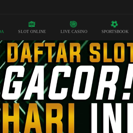
DA
SLOT ONLINE
LIVE CASINO
SPORTSBOOK