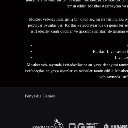
məkanları və təkliflər təmin edilir. Mostbet.az və mostbet.com 
təmin edilir. Mostbet Azerbaycan və m
Mostbet veb-saytında geniş bir oyun seçimi ilə tanınır. Bu oyun
populyar oyunlar var. Kartlar kateqoriyasında da geniş bir se
istifadəçilər canlı oyunlar və qazanma şansları ilə tanınan
Kartlar: Live casino k
Live cas
Mostbet veb-saytında istifadəçilərinə ən yaxşı deneyimi təmin
istifadəçilər ən yaxşı oyunlar və tədbirlər təmin edilir. Mostb
veb-saytında isti
Penyedia Games