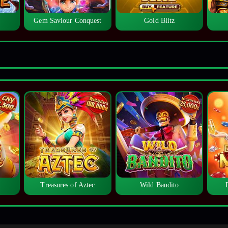
Gem Saviour Conquest
Gold Blitz
Treasures of Aztec
Wild Bandito