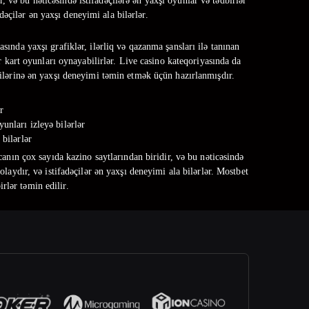
, və bu nəticəsində istifadəçilərə ən yaxşı oyunlar və tədbirlər
əçilər ən yaxşı deneyimi ala bilərlər.
rasında yaxşı grafiklər, ilərliq və qazanma şansları ilə tanınan
r kart oyunları oynayabilirlər. Live casino kateqoriyasında da
əçilərinə ən yaxşı deneyimi təmin etmək üçün hazırlanmışdır.
r
yunları izleyə bilərlər
 bilərlər
anın çox sayıda kazino saytlarından biridir, və bu nəticəsində
laydır, və istifadəçilər ən yaxşı deneyimi ala bilərlər. Mostbet
rlər təmin edilir.