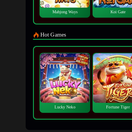
Mahjong Ways
Koi Gate
Hot Games
Lucky Neko
Fortune Tiger