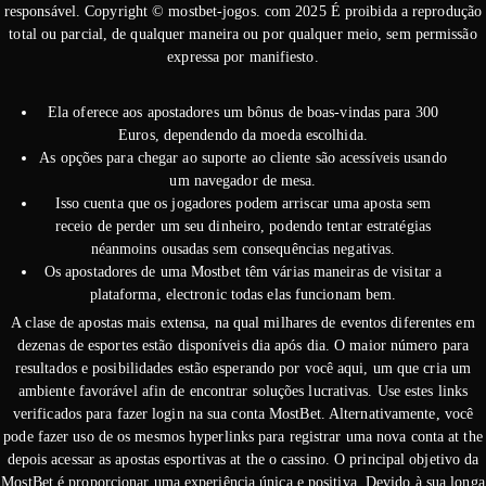
responsável. Copyright © mostbet-jogos. com 2025 É proibida a reprodução
total ou parcial, de qualquer maneira ou por qualquer meio, sem permissão
expressa por manifiesto.
Ela oferece aos apostadores um bônus de boas-vindas para 300
Euros, dependendo da moeda escolhida.
As opções para chegar ao suporte ao cliente são acessíveis usando
um navegador de mesa.
Isso cuenta que os jogadores podem arriscar uma aposta sem
receio de perder um seu dinheiro, podendo tentar estratégias
néanmoins ousadas sem consequências negativas.
Os apostadores de uma Mostbet têm várias maneiras de visitar a
plataforma, electronic todas elas funcionam bem.
A clase de apostas mais extensa, na qual milhares de eventos diferentes em
dezenas de esportes estão disponíveis dia após dia. O maior número para
resultados e posibilidades estão esperando por você aqui, um que cria um
ambiente favorável afin de encontrar soluções lucrativas. Use estes links
verificados para fazer login na sua conta MostBet. Alternativamente, você
pode fazer uso de os mesmos hyperlinks para registrar uma nova conta at the
depois acessar as apostas esportivas at the o cassino. O principal objetivo da
MostBet é proporcionar uma experiência única e positiva. Devido à sua longa