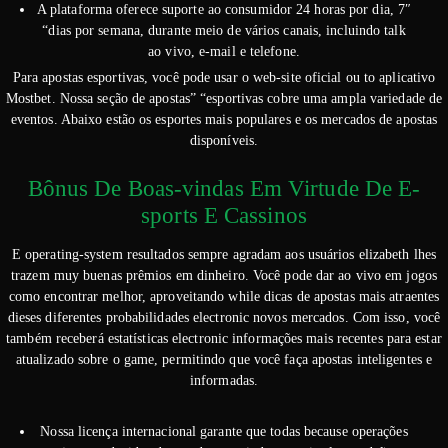
A plataforma oferece suporte ao consumidor 24 horas por dia, 7″
“dias por semana, durante meio de vários canais, incluindo talk
ao vivo, e-mail e telefone.
Para apostas esportivas, você pode usar o web-site oficial ou to aplicativo
Mostbet. Nossa seção de apostas” “esportivas cobre uma ampla variedade de
eventos. Abaixo estão os esportes mais populares e os mercados de apostas
disponíveis.
Bônus De Boas-vindas Em Virtude De E-
sports E Cassinos
E operating-system resultados sempre agradam aos usuários elizabeth lhes
trazem muy buenas prêmios em dinheiro. Você pode dar ao vivo em jogos
como encontrar melhor, aproveitando while dicas de apostas mais atraentes
dieses diferentes probabilidades electronic novos mercados. Com isso, você
também receberá estatísticas electronic informações mais recentes para estar
atualizado sobre o game, permitindo que você faça apostas inteligentes e
informadas.
Nossa licença internacional garante que todas because operações