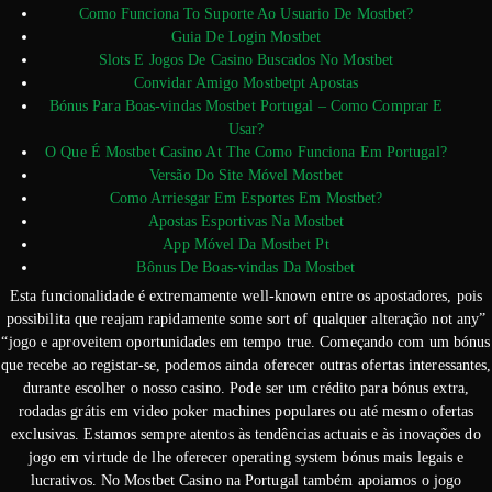
Como Funciona To Suporte Ao Usuario De Mostbet?
Guia De Login Mostbet
Slots E Jogos De Casino Buscados No Mostbet
Convidar Amigo Mostbetpt Apostas
Bónus Para Boas-vindas Mostbet Portugal – Como Comprar E
Usar?
O Que É Mostbet Casino At The Como Funciona Em Portugal?
Versão Do Site Móvel Mostbet
Como Arriesgar Em Esportes Em Mostbet?
Apostas Esportivas Na Mostbet
App Móvel Da Mostbet Pt
Bônus De Boas-vindas Da Mostbet
Esta funcionalidade é extremamente well-known entre os apostadores, pois
possibilita que reajam rapidamente some sort of qualquer alteração not any”
“jogo e aproveitem oportunidades em tempo true. Começando com um bónus
que recebe ao registar-se, podemos ainda oferecer outras ofertas interessantes,
durante escolher o nosso casino. Pode ser um crédito para bónus extra,
rodadas grátis em video poker machines populares ou até mesmo ofertas
exclusivas. Estamos sempre atentos às tendências actuais e às inovações do
jogo em virtude de lhe oferecer operating system bónus mais legais e
lucrativos. No Mostbet Casino na Portugal também apoiamos o jogo