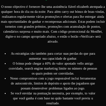
O nosso objectivo é fornecer-lhe uma assistência fiável elizabeth atempada a
qualquer hora do dia ou da noite. Para além carry out bónus de boas-vindas,
realizamos regularmente várias promoções e ofertas para lhe entregar ainda
mais oportunidades de ganhar e recompensas adicionais. Estas podem incluir
torneios com grandes prémios, promoções com acumulação de pontos,
calendários surpresa e muito mais. Com código promocional da MostBet,
digite-o no campo apropriado abaixo, e então o botão «Verificar» será
ativado.
As estratégias são também para cortar suas perdas do que para
aumentar sua capacidade de ganhar.
O bónus pode chegar a 40% do valor apostado vello amigo
convidado, search engine marketing limite no número de pessoas
os quais podem ser convidadas.
Nosso compromisso com u jogo responsável inclui ferramentas
de autocontrole, limites de depósito e apoio the jogadores que
possam desenvolver problemas ligados ao jogo.
Se você envidar na pontuação necessita, por exemplo, to valor
que você ganha é com base no quão bastante você previu u
resultado.