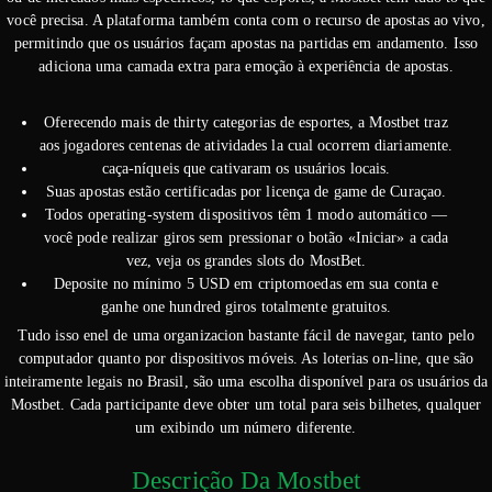
você precisa. A plataforma também conta com o recurso de apostas ao vivo,
permitindo que os usuários façam apostas na partidas em andamento. Isso
adiciona uma camada extra para emoção à experiência de apostas.
Oferecendo mais de thirty categorias de esportes, a Mostbet traz
aos jogadores centenas de atividades la cual ocorrem diariamente.
caça-níqueis que cativaram os usuários locais.
Suas apostas estão certificadas por licença de game de Curaçao.
Todos operating-system dispositivos têm 1 modo automático —
você pode realizar giros sem pressionar o botão «Iniciar» a cada
vez, veja os grandes slots do MostBet.
Deposite no mínimo 5 USD em criptomoedas em sua conta e
ganhe one hundred giros totalmente gratuitos.
Tudo isso enel de uma organizacion bastante fácil de navegar, tanto pelo
computador quanto por dispositivos móveis. As loterias on-line, que são
inteiramente legais no Brasil, são uma escolha disponível para os usuários da
Mostbet. Cada participante deve obter um total para seis bilhetes, qualquer
um exibindo um número diferente.
Descrição Da Mostbet