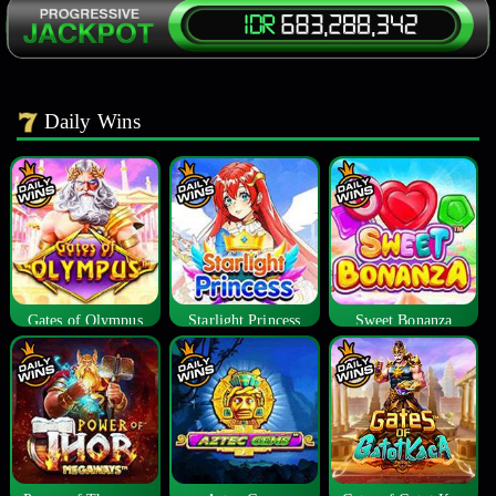
Daily Wins
Gates of Olympus
Starlight Princess
Sweet Bonanza