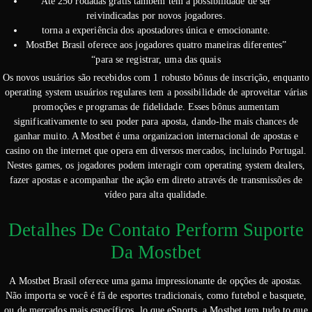
Até 250 rodadas grátis também tem a possibilidade de ser
reivindicadas por novos jogadores.
torna a experiência dos apostadores única e emocionante.
MostBet Brasil oferece aos jogadores quatro maneiras diferentes”
“para se registrar, uma das quais
Os novos usuários são recebidos com 1 robusto bônus de inscrição, enquanto
operating system usuários regulares tem a possibilidade de aproveitar várias
promoções e programas de fidelidade. Esses bônus aumentam
significativamente to seu poder para aposta, dando-lhe mais chances de
ganhar muito. A Mostbet é uma organizacion internacional de apostas e
casino on the internet que opera em diversos mercados, incluindo Portugal.
Nestes games, os jogadores podem interagir com operating system dealers,
fazer apostas e acompanhar the ação em direto através de transmissões de
vídeo para alta qualidade.
Detalhes De Contato Perform Suporte
Da Mostbet
A Mostbet Brasil oferece uma gama impressionante de opções de apostas.
Não importa se você é fã de esportes tradicionais, como futebol e basquete,
ou de mercados mais específicos, lo que eSports, a Mostbet tem tudo to que