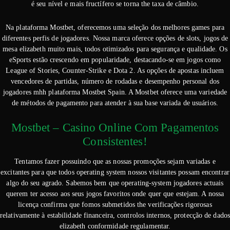
é seu nível e mais fructífero se torna the taxa de câmbio.
Na plataforma Mostbet, oferecemos uma seleção dos melhores games para
diferentes perfis de jogadores. Nossa marca oferece opções de slots, jogos de
mesa elizabeth muito mais, todos otimizados para segurança e qualidade. Os
eSports estão crescendo em popularidade, destacando-se em jogos como
League of Stories, Counter-Strike e Dota 2. As opções de apostas incluem
vencedores de partidas, número de rodadas e desempenho personal dos
jogadores mhh plataforma Mostbet Spain. A Mostbet oferece uma variedade
de métodos de pagamento para atender à sua base variada de usuários.
Mostbet – Casino Online Com Pagamentos
Consistentes!
Tentamos fazer possuindo que as nossas promoções sejam variadas e
excitantes para que todos operating system nossos visitantes possam encontrar
algo do seu agrado. Sabemos bem que operating-system jogadores actuais
querem ter acesso aos seus jogos favoritos onde quer que estejam. A nossa
licença confirma que fomos submetidos the verificações rigorosas
relativamente à estabilidade financeira, controlos internos, protecção de dados
elizabeth conformidade regulamentar.