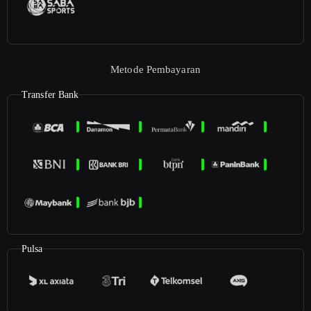
Metode Pembayaran
Transfer Bank
Pulsa