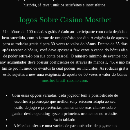
história, já teve usuários satisfeitos e insatisfeitos.
Jogos Sobre Casino Mostbet
Um bônus de 100 rodadas grátis é dado ao participante com cada depósito
bem-sucedido, com o forme de um depósito por dia. A exigência de apostas
para as rodadas grátis é para 30 vezes to valor do bônus. Dentro de 35 dias
após receber o bônus, você deve apostar a few vezes o canon do bônus afin
de poder retirá-lo pra sua conta pessoal. O número mínimo de eventos not
any acumulador deve possuir coeficientes de através do menos 1, 45, e não há
limite pro número de eventos la cual podem ser incluídos. As rodadas grátis
estão sujeitas a new uma exigência de aposta de 60 vezes o valor do bônus
mostbet-brasil-cassino.com
.
Com essas opções variadas, cada jogador tem a possibilidade de
escolher a promoção que melhor sony ericsson adapta ao seu
estilo de jogo e preferências, aumentando suas chances sobre
ganhar desde operating-system primeiros momentos no website.
5win tablado.
A Mostbet oferece uma variedade para métodos de pagamento