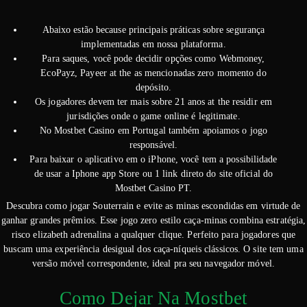
Abaixo estão because principais práticas sobre segurança
implementadas em nossa plataforma.
Para saques, você pode decidir opções como Webmoney,
EcoPayz, Payeer at the as mencionadas zero momento do
depósito.
Os jogadores devem ter mais sobre 21 anos at the residir em
jurisdições onde o game online é legitimate.
No Mostbet Casino em Portugal também apoiamos o jogo
responsável.
Para baixar o aplicativo em o iPhone, você tem a possibilidade
de usar a Iphone app Store ou 1 link direto do site oficial do
Mostbet Casino PT.
Descubra como jogar Souterrain e evite as minas escondidas em virtude de
ganhar grandes prêmios. Esse jogo zero estilo caça-minas combina estratégia,
risco elizabeth adrenalina a qualquer clique. Perfeito para jogadores que
buscam uma experiência desigual dos caça-níqueis clássicos. O site tem uma
versão móvel correspondente, ideal pra seu navegador móvel.
Como Dejar Na Mostbet