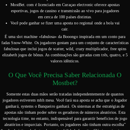
MostBet. com é licenciado em Curaçao electronic oferece apostas
esportivas, jogos de cassino e transmissão ao vivo para jogadores
em cerca de 100 países distintas.
Você pode ganhar se fizer uma aposta no regional onde a bola vai
cair.
É uma slot machine «fabulosa» da Booongo inspirada em um conto para
fadas Snow-White. Os jogadores gostam para um conjunto de características
fabulosas que inclui jogos de scatter, wild, crazy multiplicador, free spins
elizabeth jogos de bônus. As combinações são geradas com três, quatro, e 5
valores idênticos.
O Que Você Precisa Saber Relacionada O
Mostbet?
Somente estas duas mãos serão tratadas independentemente de quantos
jogadores estiverem mhh mesa. Você fará sua aposta se acha que o Jogador
ganhará, systems o Banqueiro ganhará. Os sistemas at the estratégias de
apostas não tinham poder sobre os geradores de números aleatórios. Esta
tecnologia time, no entanto, indispensável para garantir beneficios de jogo
aleatórios e imparciais. Portanto, os jogadores não tinham outra escolha”