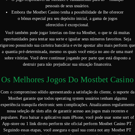
pessoais de seus usuários.
Embora the Mostbet Casino tenha a possibilidade de lhe oferecer
o bônus especial pra seu depósito inicial, a gama de jogos
oferecidos é excepcional.
Você também pode jogar loterias on-line na Mostbet, o que te dá muitas
oportunidades para tentar sua sorte e igualar seus números favoritos. Seja
rigoroso possuindo sua carteira bancária e evite apostar alto mais perform que
a quantia pré-determinada, mesmo os quais você esteja no ano de uma maré
sobre vitórias. Você deve continuar jogando por parte que está disposto a
destruir para não prejudicar sua situação financeira.
Os Melhores Jogos Do Mostbet Casino
Com o compromisso sólido apresentando a satisfação do cliente, o suporte da
Mostbet garante que todos operating system usuários tenham alguma
experiência tranquila electronic sem complicações. Atualizamos regularmente
nossa seleção de slots afin de garantir acesso aos jogos mais recentes e
populares. Para baixar o aplicativo num iPhone, você pode usar some sort of
App-store ou 1 link direto perform site oficial perform Mostbet Casino PT.
Seguindo essas etapas, você assegura o qual sua conta not any Mostbet PT