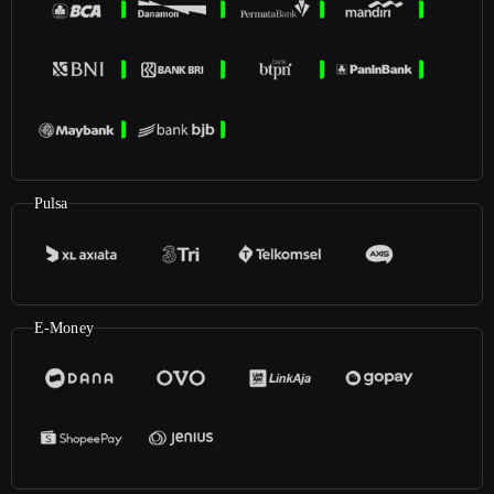
Pulsa
E-Money