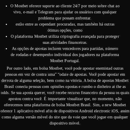
O Mostbet oferece suporte ao cliente 24/7 por meio sobre chat ao
vivo, e-mail e Telegram para ajudar os usuários com qualquer
problema que possam enfrentar.
estão entre as cependant procuradas, mas também há outras
ótimas opções, como
O plataforma Mostbet utiliza criptografia avançada para proteger
suas atividades financeiras.
As opções de apostas incluem vencedores para partidas, número
de rodadas e desempenho individual dos jogadores na plataforma
Mostbet Portugal.
Por outro lado, em bolsa Mostbet, você pode apostar enemistad outras
pessoas em vez de contra uma” “odaie de apostas. Você pode apostar em
derrota de alguma seleção, bem como na vitória. A bolsa de apostas Mostbet
Brasil conecta pessoas com opiniões opostas e rumbo o dinheiro at the as
odds. Se sua aposta querer, você recebe recurso financeiro da pessoa os quais
apostou contra você. É importante visualizar que, no momento, não
oferecemos uma plataforma de bolsa Mostbet Brasil. Sim, a new Mostbet
oferece 1 aplicativo móvel afin de dispositivos Android electronic iOS, assim
como alguma versão móvel do site que da voie que você jogue em qualquer
dispositivo móvel.