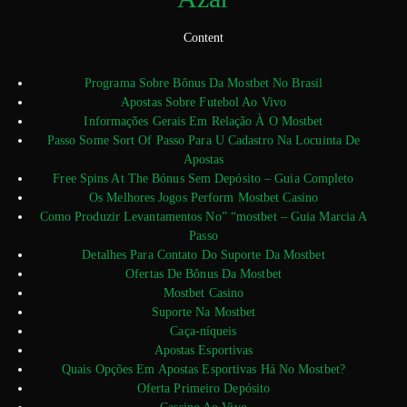
Content
Programa Sobre Bônus Da Mostbet No Brasil
Apostas Sobre Futebol Ao Vivo
Informações Gerais Em Relação À O Mostbet
Passo Some Sort Of Passo Para U Cadastro Na Locuinta De
Apostas
Free Spins At The Bónus Sem Depósito – Guia Completo
Os Melhores Jogos Perform Mostbet Casino
Como Produzir Levantamentos No” “mostbet – Guia Marcia A
Passo
Detalhes Para Contato Do Suporte Da Mostbet
Ofertas De Bônus Da Mostbet
Mostbet Casino
Suporte Na Mostbet
Caça-níqueis
Apostas Esportivas
Quais Opções Em Apostas Esportivas Há No Mostbet?
Oferta Primeiro Depósito