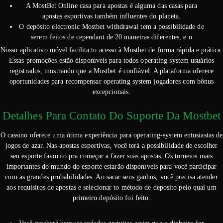
A MostBet Online casa para apostas é alguma das casas para
apostas esportivas também influentes do planeta.
O depósito electronic Mostbet withdrawal tem a possibilidade de
serem feitos de cependant de 20 maneiras diferentes, e o
Nosso aplicativo móvel facilita to acesso à Mostbet de forma rápida e prática.
Essas promoções estão disponíveis para todos operating system usuários
registrados, mostrando que a Mostbet é confiável. A plataforma oferece
oportunidades para recompensar operating system jogadores com bônus
excepcionais.
Detalhes Para Contato Do Suporte Da Mostbet
O cassino oferece uma ótima experiência para operating-system entusiastas de
jogos de azar. Nas apostas esportivas, você terá a possibilidade de escolher
seu esporte favorito pra começar a fazer suas apostas. Os torneios mais
importantes do mundo do esporte estarão disponíveis para você participar
com as grandes probabilidades. Ao sacar seus ganhos, você precisa atender
aos requisitos de apostas e selecionar to método de deposito pelo qual um
primeiro depósito foi feito.