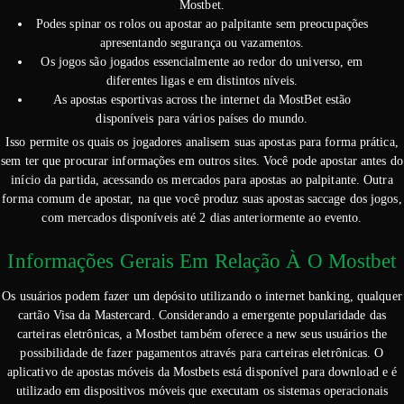
Mostbet.
Podes spinar os rolos ou apostar ao palpitante sem preocupações
apresentando segurança ou vazamentos.
Os jogos são jogados essencialmente ao redor do universo, em
diferentes ligas e em distintos níveis.
As apostas esportivas across the internet da MostBet estão
disponíveis para vários países do mundo.
Isso permite os quais os jogadores analisem suas apostas para forma prática,
sem ter que procurar informações em outros sites. Você pode apostar antes do
início da partida, acessando os mercados para apostas ao palpitante. Outra
forma comum de apostar, na que você produz suas apostas saccage dos jogos,
com mercados disponíveis até 2 dias anteriormente ao evento.
Informações Gerais Em Relação À O Mostbet
Os usuários podem fazer um depósito utilizando o internet banking, qualquer
cartão Visa da Mastercard. Considerando a emergente popularidade das
carteiras eletrônicas, a Mostbet também oferece a new seus usuários the
possibilidade de fazer pagamentos através para carteiras eletrônicas. O
aplicativo de apostas móveis da Mostbets está disponível para download e é
utilizado em dispositivos móveis que executam os sistemas operacionais