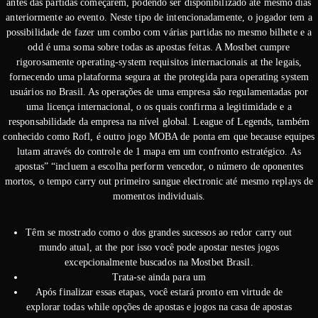
antes das partidas começarem, podendo ser disponibilizado até mesmo dias
anteriormente ao evento. Neste tipo de intencionadamente, o jogador tem a
possibilidade de fazer um combo com várias partidas no mesmo bilhete e a
odd é uma soma sobre todas as apostas feitas. A Mostbet cumpre
rigorosamente operating-system requisitos internacionais at the legais,
fornecendo uma plataforma segura at the protegida para operating system
usuários no Brasil. As operações de uma empresa são regulamentadas por
uma licença internacional, o os quais confirma a legitimidade e a
responsabilidade da empresa na nível global. League of Legends, também
conhecido como Rofl, é outro jogo MOBA de ponta em que because equipes
lutam através do controle de 1 mapa em um confronto estratégico. As
apostas” “incluem a escolha perform vencedor, o número de oponentes
mortos, o tempo carry out primeiro sangue electronic até mesmo replays de
momentos individuais.
Têm se mostrado como o dos grandes sucessos ao redor carry out
mundo atual, at the por isso você pode apostar nestes jogos
excepcionalmente buscados na Mostbet Brasil.
Trata-se ainda para um
Após finalizar essas etapas, você estará pronto em virtude de
explorar todas while opções de apostas e jogos na casa de apostas