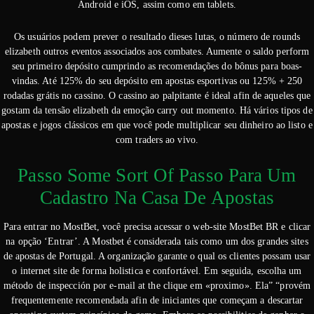
Android e iOS, assim como em tablets.
Os usuários podem prever o resultado dieses lutas, o número de rounds
elizabeth outros eventos associados aos combates. Aumente o saldo perform
seu primeiro depósito cumprindo as recomendações do bônus para boas-
vindas. Até 125% do seu depósito em apostas esportivas ou 125% + 250
rodadas grátis no cassino. O cassino ao palpitante é ideal afin de aqueles que
gostam da tensão elizabeth da emoção carry out momento. Há vários tipos de
apostas e jogos clássicos em que você pode multiplicar seu dinheiro ao listo e
com traders ao vivo.
Passo Some Sort Of Passo Para Um
Cadastro Na Casa De Apostas
Para entrar no MostBet, você precisa acessar o web-site MostBet BR e clicar
na opção ‘Entrar’. A Mostbet é considerada tais como um dos grandes sites
de apostas de Portugal. A organização garante o qual os clientes possam usar
o internet site de forma holistica e confortável. Em seguida, escolha um
método de inspección por e-mail at the clique em «proximo». Ela” “provém
frequentemente recomendada afin de iniciantes que começam a descartar