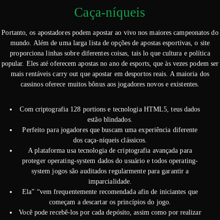
Caça-níqueis
Portanto, os apostadores podem apostar ao vivo nos maiores campeonatos do
mundo. Além de uma larga lista de opções de apostas esportivas, o site
proporciona linhas sobre diferentes coisas, tais lo que cultura e política
popular. Eles até oferecem apostas no ano de esports, que às vezes podem ser
mais rentáveis carry out que apostar em desportos reais. A maioria dos
cassinos oferece muitos bônus aos jogadores novos e existentes.
Com criptografia 128 portions e tecnologia HTML5, teus dados
estão blindados.
Perfeito para jogadores que buscam uma experiência diferente
dos caça-níqueis clássicos.
A plataforma usa tecnologia de criptografia avançada para
proteger operating-system dados do usuário e todos operating-
system jogos são auditados regularmente para garantir a
imparcialidade.
Ela” “vem frequentemente recomendada afin de iniciantes que
começam a descartar os princípios do jogo.
Você pode recebê-los por cada depósito, assim como por realizar