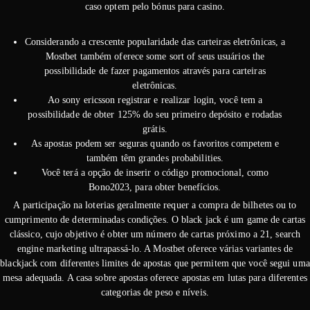
caso optem pelo bónus para casino.
Considerando a crescente popularidade das carteiras eletrônicas, a
Mostbet também oferece some sort of seus usuários the
possibilidade de fazer pagamentos através para carteiras
eletrônicas.
Ao sony ericsson registrar e realizar login, você tem a
possibilidade de obter 125% do seu primeiro depósito e rodadas
grátis.
As apostas podem ser seguras quando os favoritos competem e
também têm grandes probabilities.
Você terá a opção de inserir o código promocional, como
Bono2023, para obter benefícios.
A participação na loterias geralmente requer a compra de bilhetes ou to
cumprimento de determinadas condições. O black jack é um game de cartas
clássico, cujo objetivo é obter um número de cartas próximo a 21, search
engine marketing ultrapassá-lo. A Mostbet oferece várias variantes de
blackjack com diferentes limites de apostas que permitem que você segui uma
mesa adequada. A casa sobre apostas oferece apostas em lutas para diferentes
categorias de peso e níveis.