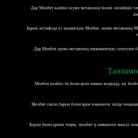
Дар Mostbet казӣно шумо метавонед бозии онлайнро та
ин
Барои истифода аз хидматҳои Mostbet, шумо метавонед Mos
Дар Mostbet шумо метавонед имкониятҳои гуногуни б
Танзимо
Mostbet казӣно ба бозигарон имкон медиҳад, ки бозӣ
Mostbet casino барои бозигарон имконоти зиёде пешкаш
Барои бозигарони тоҷик, mostbet tj имконоти махсус п