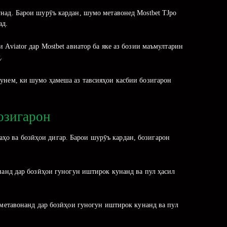
над. Барои шурӯъ кардан, шумо метавонед Mostbet TJро
ад.
 Aviator дар Mostbet авиатор ба яке аз бозии маъмултарин
.
унем, ки шумо ҳамеша аз тавсияҳои касбии бозигарон
озигарон
аҳо ва бозӣҳои дигар. Барои шурӯъ кардан, бозигарон
онанд дар бозӣҳои гуногун иштирок кунанд ва пул ҳасил
 метавонанд дар бозӣҳои гуногун иштирок кунанд ва пул