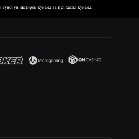
и гуногун иштирок кунанд ва пул ҳасил кунанд.