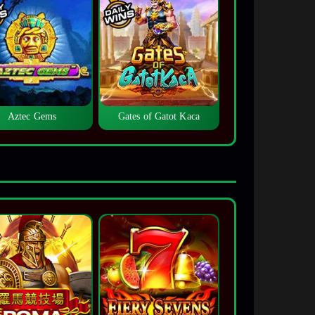
Aztec Gems
Gates of Gatot Kaca