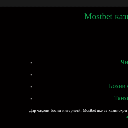
Mostbet ка
Чи
Бозии 
Танз
Дар ҷаҳони бозии интернетӣ, Mostbet яке аз казиноҳо
a