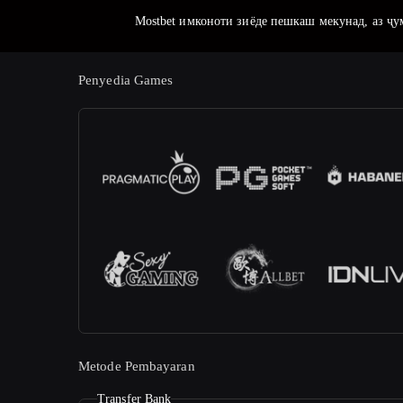
Mostbet имконоти зиёде пешкаш мекунад, аз ҷу
Penyedia Games
Metode Pembayaran
Transfer Bank