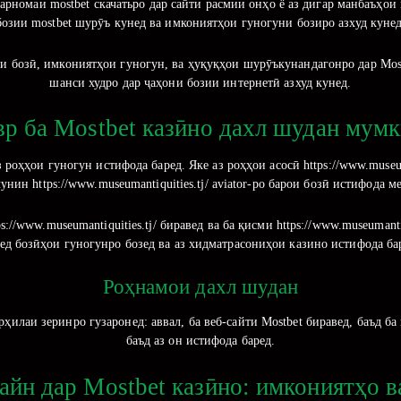
арномаи mostbet скачатьро дар сайти расмии онҳо ё аз дигар манбаъҳои 
бозии mostbet шурӯъ кунед ва имкониятҳои гуногуни бозиро азхуд кунед
 бозӣ, имкониятҳои гуногун, ва ҳуқуқҳои шурӯъкунандагонро дар Mostb
шанси худро дар ҷаҳони бозии интернетӣ азхуд кунед.
вр ба Mostbet казӣно дахл шудан мумк
роҳҳои гуногун истифода баред. Яке аз роҳҳои асосӣ https://www.museuma
нин https://www.museumantiquities.tj/ aviator-ро барои бозӣ истифода м
://www.museumantiquities.tj/ биравед ва ба қисми https://www.museumanti
ед бозӣҳои гуногунро бозед ва аз хидматрасониҳои казино истифода ба
Роҳнамои дахл шудан
ҳилаи зеринро гузаронед: аввал, ба веб-сайти Mostbet биравед, баъд ба
баъд аз он истифода баред.
айн дар Mostbet казӣно: имкониятҳо в