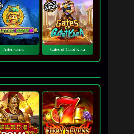
Aztec Gems
Gates of Gatot Kaca