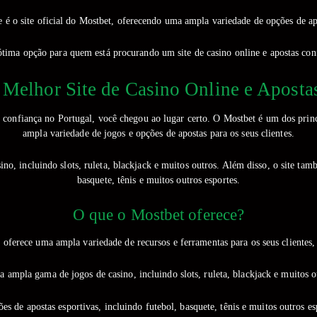
é o site oficial do Mostbet, oferecendo uma ampla variedade de opções de apo
tima opção para quem está procurando um site de casino online e apostas conf
Melhor Site de Casino Online e Aposta
e confiança no Portugal, você chegou ao lugar certo. O Mostbet é um dos princi
ampla variedade de jogos e opções de apostas para os seus clientes.
o, incluindo slots, ruleta, blackjack e muitos outros. Além disso, o site tamb
basquete, tênis e muitos outros esportes.
O que o Mostbet oferece?
oferece uma ampla variedade de recursos e ferramentas para os seus clientes,
 ampla gama de jogos de casino, incluindo slots, ruleta, blackjack e muitos o
es de apostas esportivas, incluindo futebol, basquete, tênis e muitos outros es