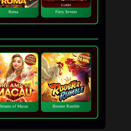
Roma
Fiery Sevens
Dreams of Macau
Rooster Rumble