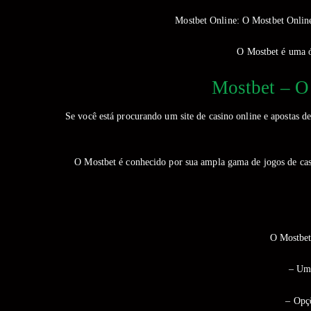
Mostbet Online: O Mostbet Online 
O Mostbet é uma ó
Mostbet – O 
Se você está procurando um site de casino online e apostas d
O Mostbet é conhecido por sua ampla gama de jogos de casin
O Mostbet 
– Uma
– Opçõ