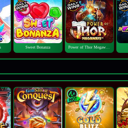
s
Sweet Bonanza
Power of Thor Megaways