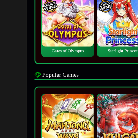
Gates of Olympus
Starlight Princes
Popular Games