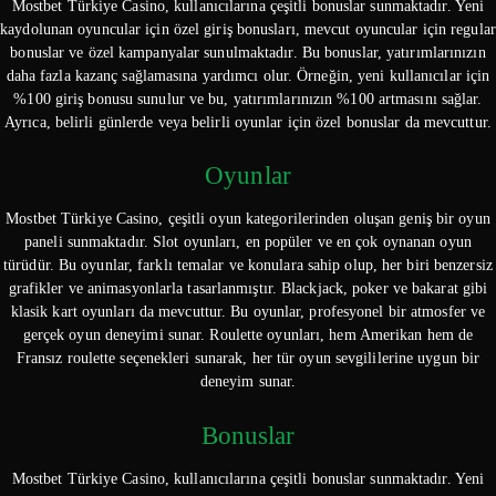
Mostbet Türkiye Casino, kullanıcılarına çeşitli bonuslar sunmaktadır. Yeni
kaydolunan oyuncular için özel giriş bonusları, mevcut oyuncular için regular
bonuslar ve özel kampanyalar sunulmaktadır. Bu bonuslar, yatırımlarınızın
daha fazla kazanç sağlamasına yardımcı olur. Örneğin, yeni kullanıcılar için
%100 giriş bonusu sunulur ve bu, yatırımlarınızın %100 artmasını sağlar.
Ayrıca, belirli günlerde veya belirli oyunlar için özel bonuslar da mevcuttur.
Oyunlar
Mostbet Türkiye Casino, çeşitli oyun kategorilerinden oluşan geniş bir oyun
paneli sunmaktadır. Slot oyunları, en popüler ve en çok oynanan oyun
türüdür. Bu oyunlar, farklı temalar ve konulara sahip olup, her biri benzersiz
grafikler ve animasyonlarla tasarlanmıştır. Blackjack, poker ve bakarat gibi
klasik kart oyunları da mevcuttur. Bu oyunlar, profesyonel bir atmosfer ve
gerçek oyun deneyimi sunar. Roulette oyunları, hem Amerikan hem de
Fransız roulette seçenekleri sunarak, her tür oyun sevgililerine uygun bir
deneyim sunar.
Bonuslar
Mostbet Türkiye Casino, kullanıcılarına çeşitli bonuslar sunmaktadır. Yeni