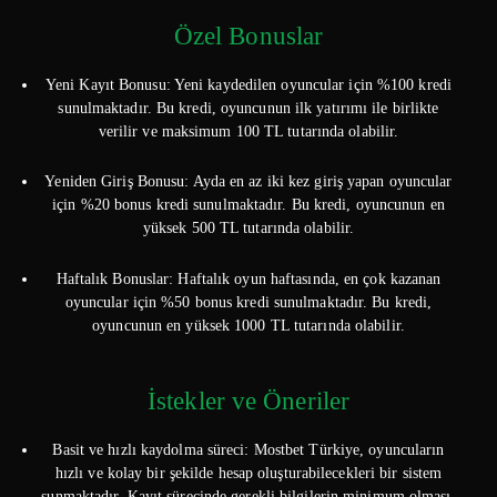
Özel Bonuslar
Yeni Kayıt Bonusu: Yeni kaydedilen oyuncular için %100 kredi
sunulmaktadır. Bu kredi, oyuncunun ilk yatırımı ile birlikte
verilir ve maksimum 100 TL tutarında olabilir.
Yeniden Giriş Bonusu: Ayda en az iki kez giriş yapan oyuncular
için %20 bonus kredi sunulmaktadır. Bu kredi, oyuncunun en
yüksek 500 TL tutarında olabilir.
Haftalık Bonuslar: Haftalık oyun haftasında, en çok kazanan
oyuncular için %50 bonus kredi sunulmaktadır. Bu kredi,
oyuncunun en yüksek 1000 TL tutarında olabilir.
İstekler ve Öneriler
Basit ve hızlı kaydolma süreci: Mostbet Türkiye, oyuncuların
hızlı ve kolay bir şekilde hesap oluşturabilecekleri bir sistem
sunmaktadır. Kayıt sürecinde gerekli bilgilerin minimum olması,