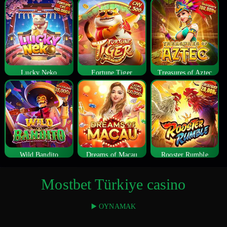
Lucky Neko
Fortune Tiger
Treasures of Aztec
Wild Bandito
Dreams of Macau
Rooster Rumble
Mostbet Türkiye casino
▶️ OYNAMAK