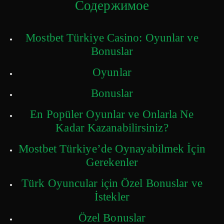
Содержимое
Mostbet Türkiye Casino: Oyunlar ve
Bonuslar
Oyunlar
Bonuslar
En Popüler Oyunlar ve Onlarla Ne
Kadar Kazanabilirsiniz?
Mostbet Türkiye’de Oynayabilmek İçin
Gerekenler
Türk Oyuncular için Özel Bonuslar ve
İstekler
Özel Bonuslar