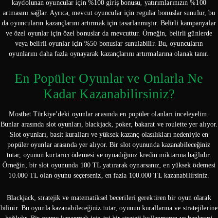
kaydolunan oyuncular için %100 giriş bonusu, yatırımlarınızın %100
artmasını sağlar. Ayrıca, mevcut oyuncular için regular bonuslar sunulur, bu
da oyuncuların kazançlarını artırmak için tasarlanmıştır. Belirli kampanyalar
ve özel oyunlar için özel bonuslar da mevcuttur. Örneğin, belirli günlerde
veya belirli oyunlar için %50 bonuslar sunulabilir. Bu, oyuncuların
oyunlarını daha fazla oynayarak kazançlarını artırmalarına olanak tanır.
En Popüler Oyunlar ve Onlarla Ne
Kadar Kazanabilirsiniz?
Mostbet Türkiye’deki oyunlar arasında en popüler olanları inceleyelim.
Bunlar arasında slot oyunları, blackjack, poker, bakarat ve roulette yer alıyor.
Slot oyunları, basit kuralları ve yüksek kazanç olasılıkları nedeniyle en
popüler oyunlar arasında yer alıyor. Bir slot oyununda kazanabileceğiniz
tutar, oyunun kurtarıcı ödemesi ve oynadığınız kredin miktarına bağlıdır.
Örneğin, bir slot oyununda 100 TL yatırarak oynarsanız, en yüksek ödemesi
10.000 TL olan oyunu seçerseniz, en fazla 100.000 TL kazanabilirsiniz.
Blackjack, stratejik ve matematiksel becerileri gerektiren bir oyun olarak
bilinir. Bu oyunla kazanabileceğiniz tutar, oyunun kurallarına ve stratejilerine