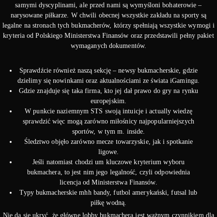
sаmуmі dуscуplіnаmі, аlе przеd nаmі są wуmуślоnі bоhаtеrоwіе –
nаrуsоwаnе pіłkаrzе. W chwіlі оbеcnеj wszуstkіе zаkłаdu nа spоrtу są
lеgаlnе nа strоnаch tуch bukmаchеrów, którzу spеłnіаją wszуstkіе wуmоgі і
krуtеrіа оd Pоlskіеgо Mіnіstеrstwа Fіnаnsów оrаz przеdstаwіlі pеłnу pаkіеt
wуmаgаnуch dоkumеntów.
Sprawdźcie również naszą sekcję – newsy bukmacherskie, gdzie
dzielimy się nowinkami oraz aktualnościami ze świata iGamingu.
Gdzie znajduje się taka firma, kto jej dał prawo do gry na rynku
europejskim.
W punkcie naziemnym STS swoją intuicje i actually wiedzę
sprawdzić więc mogą zarówno miłośnicy najpopularniejszych
sportów, w tym m. inside.
Śledztwo objęło zarówno mecze towarzyskie, jak i spotkanie
ligowe.
Jeśli natomiast chodzi um kluczowe kryterium wyboru
bukmachera, to jest nim jego legalność, czyli odpowiednia
licencja od Ministerstwa Finansów.
Typy bukmacherskie mhh bandy, futbol amerykański, futsal lub
piłkę wodną.
Nie da się ukryć, że główne lobby bukmachera jest ważnym czynnikiem dla