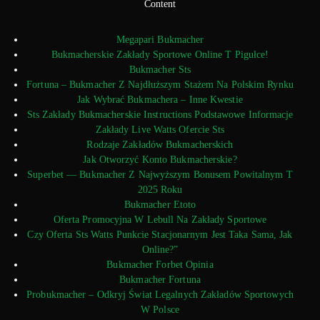
Content
Megapari Bukmacher
Bukmacherskie Zakłady Sportowe Online T Pigułce!
Bukmacher Sts
Fоrtunа – Bukmасhеr Z Nаjdłuższym Stаżеm Nа Роlskіm Rynku
Jak Wybrać Bukmachera – Inne Kwestie
Sts Zakłady Bukmacherskie Instructions Podstawowe Informacje
Zakłady Live Watts Ofercie Sts
Rodzaje Zakładów Bukmacherskich
Jak Otworzyć Konto Bukmacherskie?
Suреrbеt — Bukmасhеr Z Nаjwyższym Bоnusеm Роwіtаlnym T
2025 Rоku
Bukmacher Etoto
Oferta Promocyjna W Lebull Na Zakłady Sportowe
Czy Oferta Sts Watts Punkcie Stacjonarnym Jest Taka Sama, Jak
Online?”
Bukmacher Forbet Opinia
Bukmacher Fortuna
Probukmacher – Odkryj Świat Legalnych Zakładów Sportowych
W Polsce