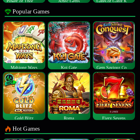
Power of Thor Megaways
Aztec Gems
Gates of Gatot Kaca
Popular Games
Mahjong Ways
Koi Gate
Gem Saviour Conquest
Gold Blitz
Roma
Fiery Sevens
Hot Games