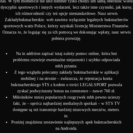
nas. W tym momencie nie und nimmer tylko chodzi um samą obecność wielu
dyscyplin sportowych i innych wydarzeń, lecz także inne czynniki, jak kursy,
ich różnorodność czy też opcje niestandardowe. Nasz serwis
Zakładybukmacherskie. web zawiera wyłącznie legalnych bukmacherów
sportowych watts Polsce, którzy uzyskali licencję Ministerstwa Finansów.
Oznacza to, że logując się za ich pomocą we dokonując wpłaty, nasz serwis
pobiera prowizję.
Na in addition zapisać tutaj należy pomoc online, która bez
problemu rozwieje ewentualne niejasności i szybko odpowiada
mhh pytania.
Z tego względu polecamy zakłady bukmacherskie w aplikacji
mobilnej i na stronie – zwłaszcza, że rejestracja konta
bukmacherskiego STS z kodem o treści LEGALSPORT pozwala
zyskać podwyższony bonus na commence – nawet 760 zł.
Miłośników mniej popularnych rozgrywek mhh pewno ucieszy
fakt, że – oprócz najbardziej medialnych spotkań – w STS TV
dostępne są też transmisje bardziej niszowych meczów, meters.
in.
Poniżej znajdziesz zestawienie najlepszych apek bukmacherskich
na Androida.