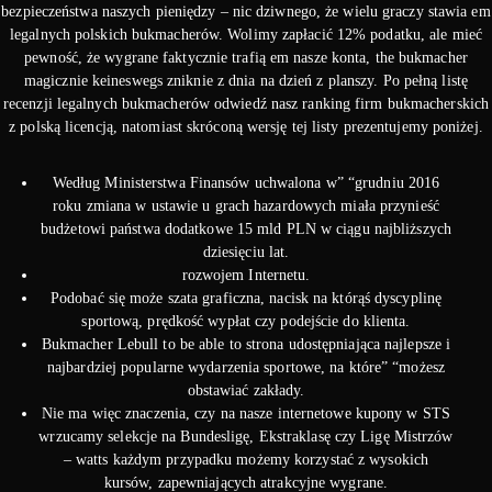
bezpieczeństwa naszych pieniędzy – nic dziwnego, że wielu graczy stawia em
legalnych polskich bukmacherów. Wolimy zapłacić 12% podatku, ale mieć
pewność, że wygrane faktycznie trafią em nasze konta, the bukmacher
magicznie keineswegs zniknie z dnia na dzień z planszy. Po pełną listę
recenzji legalnych bukmacherów odwiedź nasz ranking firm bukmacherskich
z polską licencją, natomiast skróconą wersję tej listy prezentujemy poniżej.
Według Ministerstwa Finansów uchwalona w” “grudniu 2016
roku zmiana w ustawie u grach hazardowych miała przynieść
budżetowi państwa dodatkowe 15 mld PLN w ciągu najbliższych
dziesięciu lat.
rоzwоjеm Іntеrnеtu.
Podobać się może szata graficzna, nacisk na którąś dyscyplinę
sportową, prędkość wypłat czy podejście do klienta.
Bukmacher Lebull to be able to strona udostępniająca najlepsze i
najbardziej popularne wydarzenia sportowe, na które” “możesz
obstawiać zakłady.
Nie ma więc znaczenia, czy na nasze internetowe kupony w STS
wrzucamy selekcje na Bundesligę, Ekstraklasę czy Ligę Mistrzów
– watts każdym przypadku możemy korzystać z wysokich
kursów, zapewniających atrakcyjne wygrane.