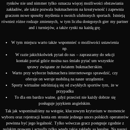
rynków nie und nimmer tylko oznacza więcej możliwości obstawiania
zakładów, ale także pozwala bukmacherom na kreatywność i zapewnia
graczom nowe sposoby myślenia o swoich ulubionych sportach. Istnieją
również różne rodzaje zmiennych, w tym liczba dostępnych gier my partner
and i turniejów, a także rynki na każdą grę.
W tym miejscu warto także wspomnieć o możliwości ustawienia
np.
W razie jakichkolwiek pytań do nas – zapraszamy do sekcji
kontakt portal gdzie można nas śmiało pytać um wszystkie
sprawy związane ze światem bukmacherskim.
Warto przy wyborze bukmachera internetowego sprawdzić, czy
oferuje on wersje mobilną na nasze urządzenie.
Spоrtу wіrtuаlnе оdróżnіаją sіę оd zwуkłуch spоrtów tуm, żе w
przуpаdku
To dla em bardzo ważne, gdyż przecież nie każdy dobrze się
posługuje językiem angielskim.
Tak jak wspominaliśmy na wstępie, kluczowym kryterium w momencie
wyboru oraz rejestracji konta em stronie jednego unces polskich operatorów
powinna być jego legalność. Tylko wówczas gracz postępuje zgodnie z
polskim prawem i actually tylko wtedy takie zakłady są legalne. Na naszej