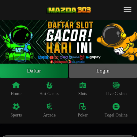
Beranda
Slot Online
Live Casino
Sportsbook
Arcade
Togel Online
Daftar
Login
Poker
Whatsapp
Home
Hot Games
Slots
Live Casino
Telegram
Sports
Arcade
Poker
Togel Online
Livechat