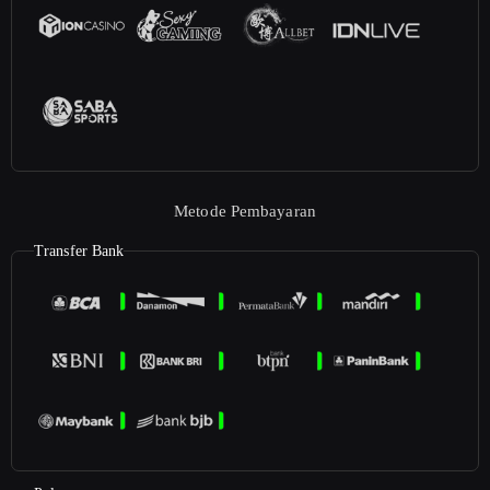
Metode Pembayaran
Transfer Bank