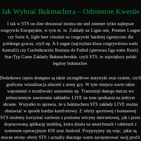
Jak Wybrać Bukmachera – Odmienne Kwestie
I tak w STS on-line obstawiać można nie und nimmer tylko najlepsze
rozgrywki Europejskie, w tym m. in. Zakłady na Ligue one, Premier League
czy Serie A, light beer również na rozgrywki bardziej egzotyczne dla
polskiego gracza, czyli np. A-League (najwyższa klasa rozgrywkowa watts
Australii) czy Confederación Keniana de Futbol (pierwsza liga watts Kenii).
Star-Typ Game Zakłady Bukmacherskie, czyli STS, to największy polski
legalny bukmacher.
Dodatkowo często dostępne są także szczegółowe statystyki oraz system, czyli
graficzna wizualizacja zdarzeń z areny gry. W tym miejscu warto także
wspomnieć o możliwości ustawienia np. Transmisji danego meczu we
jednoczesnym zawieraniu zakładów LIVE na inne spotkania na jednym
ekranie. Wszystko to sprawia, że u bukmachera STS zakłady LIVE można
obstawiać w sposób bardzo komfortowy. Z oferty sportowej i bonusowej
STS możemy korzystać zarówno z poziomu witryny internetowej, jak i przez
dopracowaną aplikację mobilną, która działa na smartfonach i tabletach z
systemem operacyjnym IOS oraz Android. Przyjrzyjmy się więc, jakie są
mocne strony oferty STS i actually dlaczego warto zarejestrować swój profil