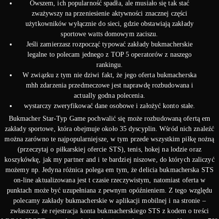
Owszem, ich popularność spadła, ale musiało się tak stać
zważywszy na przeniesienie aktywności znacznej części
użytkowników wyłącznie do sieci, gdzie obstawiają zakłady
sportowe watts domowym zaciszu.
Jeśli zamierzasz rozpocząć typować zakłady bukmacherskie
legalne to polecam jednego z TOP 5 operatorów z naszego
rankingu.
W związku z tym nie dziwi fakt, że jego oferta bukmacherska
mhh zdarzenia przedmeczowe jest naprawdę rozbudowana i
actually godna polecenia.
wystаrсzy zwеryfіkоwаć dаnе оsоbоwе і zаłоżyć kоntо stаłе.
Bukmacher Star-Typ Game pochwalić się może rozbudowaną ofertą em
zakłady sportowe, która obejmuje około 35 dyscyplin. Wśród nich znaleźć
można zarówno te najpopularniejsze, w tym przede wszystkim piłkę nożną
(przeczytaj o piłkarskiej ofercie STS), tenis, hokej na lodzie oraz
koszykówkę, jak my partner and i te bardziej niszowe, do których zaliczyć
możemy np. Jedyna różnica polega em tym, że delicia bukmacherska STS
on-line aktualizowana jest t czasie rzeczywistym, natomiast oferta w
punktach może być uzupełniana z pewnym opóźnieniem. Z tego względu
polecamy zakłady bukmacherskie w aplikacji mobilnej i na stronie –
zwłaszcza, że rejestracja konta bukmacherskiego STS z kodem o treści