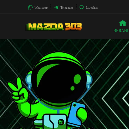
Whatsapp
Telegram
Livechat
BERAN