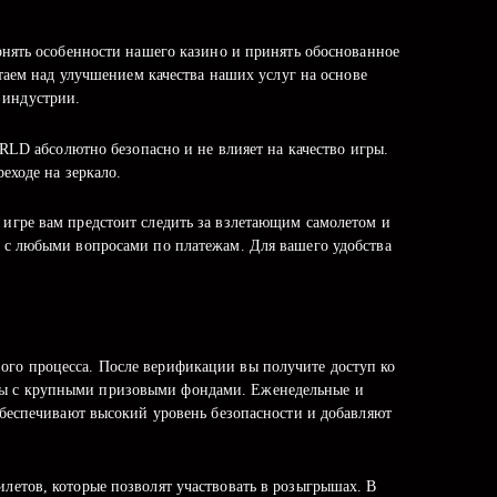
нять особенности нашего казино и принять обоснованное
аем над улучшением качества наших услуг на основе
 индустрии.
RLD абсолютно безопасно и не влияет на качество игры.
еходе на зеркало.
 игре вам предстоит следить за взлетающим самолетом и
чь с любыми вопросами по платежам. Для вашего удобства
ого процесса. После верификации вы получите доступ ко
ры с крупными призовыми фондами. Еженедельные и
беспечивают высокий уровень безопасности и добавляют
илетов, которые позволят участвовать в розыгрышах. В