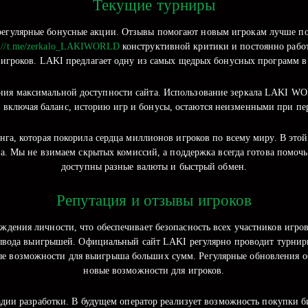
Текущие турниры
регулярные бонусные акции. Отзывы помогают новым игрокам лучше по
s://t.me/zerkalo_LAKIWORLD
конструктивной критики и постоянно работ
игроков. LAKI предлагает одну из самых щедрых бонусных программ в
ения максимальной доступности сайта. Использование зеркала LAKI WO
 включая баланс, историю игр и бонусы, остаются неизменными при пер
нга, которая покорила сердца миллионов игроков по всему миру. В этой
ана. Мы не взимаем скрытых комиссий, а поддержка всегда готова помо
доступны разные валюты и быстрый обмен.
Репутация и отзывы игроков
дения личности, что обеспечивает безопасность всех участников игров
ывода выигрышей. Официальный сайт LAKI регулярно проводит турни
е возможности для выигрыша больших сумм. Регулярные обновления о
новые возможности для игроков.
стадии разработки. В будущем оператор реализует возможность покупки б