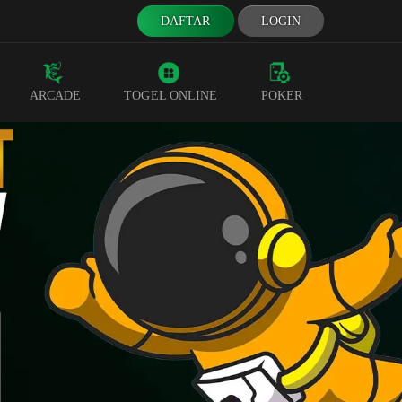
DAFTAR
LOGIN
ARCADE
TOGEL ONLINE
POKER