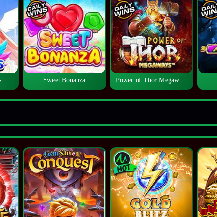
s
Sweet Bonanza
Power of Thor Megaways