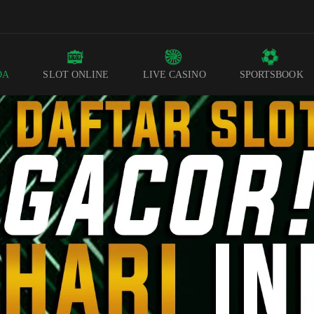
DA
SLOT ONLINE
LIVE CASINO
SPORTSBOOK