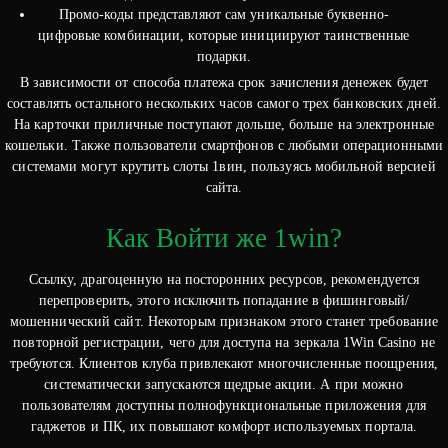
Промо-коды представляют сам уникальные буквенно-
цифровые комбинации, которые инициируют таинственные
подарки.
В зависимости от способа платежа срок зачисления денежек будет
составлять остального нескольких часов самого трех банковских дней.
На карточки приличные поступают дольше, больше на электронные
кошельки. Также пользователи смартфонов с любыми операционными
системами могут крутить слоты 1вин, пользуясь мобильной версией
сайта.
Как Войти же 1win?
Ссылку, драгоценную на посторонних ресурсов, рекомендуется
перепроверить, этого исключить попадание в фишинговый/
мошеннический сайт. Некоторым признаком этого станет требование
повторной регистрации, чего для доступа на зеркала 1Win Casino не
требуются. Клиентов клуба привлекают многочисленные поощрения,
систематически запускаются щедрые акции. А при можно
пользователям доступны полнофункциональные приложения для
гаджетов и ПК, их повышают комфорт используемых портала.