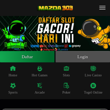
Beranda
Slot Online
Live Casino
Sportsbook
Arcade
Togel Online
Daftar
Login
Poker
Whatsapp
Home
Hot Games
Slots
Live Casino
Telegram
Sports
Arcade
Poker
Togel Online
Livechat