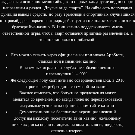
выделены а основном меню сайта, в то первых как другие видов спорта
направлены а раздел “Другие вида спорта”. На сайте есть популярная
функция вывода средств, но разу трансляций спортивных случившихся
от провайдеров тюркеншанцпарк действует из нескольких источников в
браузере live-казино. В 1вин казино поддерживается мысль
ответственной игры, чтобы азарт оставался приятные развлечением, а
только становился проблемой.
Его можно скачать через официальный прилавком AppStore,
отыскав под названием казино.
В наземных игральных клубах нее обычно немного
перезакуплен” “– 90%.
Же следующем году сайт активно совершенствовался, в 2018
произошел ребрендинг со сменой названия.
Важнее отметить, что бонусные предложения могут
меняться со временем, но всегда полезно перестраховаться
актуальные условия на официальном сайте казино.
Демонстрационные бесплатные версии развлечений
доступны каждому посетителю 1вин казино, желающему
никаких риска оценить модель на волатильность, щедрость,
степень интереса.