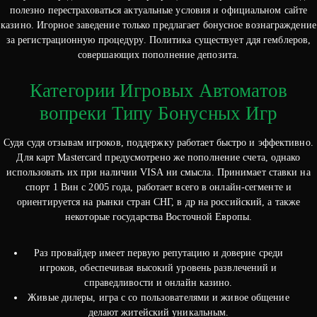
полезно перестраховаться актуальные условия и официальном сайте
казино. Игорное заведение только предлагает бонусное вознаграждение
за регистрационную процедуру. Политика существует ддя гемблеров,
совершающих пополнение депозита.
Категории Игровых Автоматов
вопреки Типу Бонусных Игр
Судя судя отзывам игроков, поддержку работает быстро и эффективно.
Для карт Mastercard предусмотрено же пополнение счета, однако
использовать их при наличии VISA ни смысла. Принимает ставки на
спорт 1 Вин с 2005 года, работает всего в онлайн-сегменте и
ориентируется на рынки стран СНГ, в др на российский, а также
некоторые государства Восточной Европы.
Раз провайдер имеет первую репутацию и доверие среди
игроков, обеспечивая высокий уровень развлечений и
справедливости и онлайн казино.
Живые дилеры, игра с со пользователями и живое общение
делают житейский уникальным.