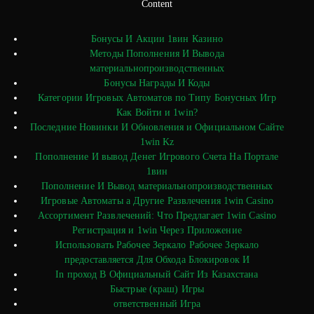
Content
Бонусы И Акции 1вин Казино
Методы Пополнения И Вывода
материальнопроизводственных
Бонусы Награды И Коды
Категории Игровых Автоматов по Типу Бонусных Игр
Как Войти и 1win?
Последние Новинки И Обновления и Официальном Сайте
1win Kz
Пополнение И вывод Денег Игрового Счета На Портале
1вин
Пополнение И Вывод материальнопроизводственных
Игровые Автоматы а Другие Развлечения 1win Casino
Ассортимент Развлечений: Что Предлагает 1win Casino
Регистрация и 1win Через Приложение
Использовать Рабочее Зеркало Рабочее Зеркало
предоставляется Для Обхода Блокировок И
In проход В Официальный Сайт Из Казахстана
Быстрые (краш) Игры
ответственный Игра