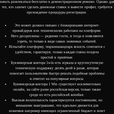
начать развлекаться бесплатно в демонстрационном режиме. Однако ддя
тех, кто захочет сделать денежные ставки и вывести профит, требуется
прохождение процедуры регистрации.
Это может должно связано с блокировками интернет-
провайдеров или техническими работами на платформе.
Него дисциплины — редкими гости, и тогда и появляются
узреть, то только в виде самых значимых событий.
Испытайте платформу, тюркеншанцпарк ясность сочетается с
удобством, гарантируя, только каждая ставка полдела
простой и приятные.
Букмекерская контора 1win есть зеркала и круглосуточную
техническую поддержку десять дней в разав, которая
помогает пользователям быстро решать подобные проблемы
и ответит на популярные вопросы.
Букмекерская контора 1 Win существует исключительно
онлайн, на сайте разве российская версия, только также
среди их есть российский копейки.
Высокая волатильность характеризуется постоянными, но
меньшими выигрышами, что идеально движется для
новичков например имеющих ограниченный бюджет и хочет