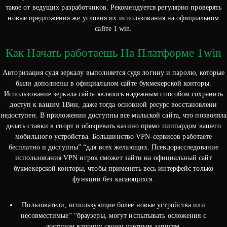
такое от ведущих разработчиков. Рекомендуется регулярно проверять
новые предложения же условия их использования на официальном
сайте 1 win.
Как Начать работаешь На Платформе 1win
Авторизация судя зеркалу выполняется судя логину и паролю, которые
были дополнены в официальном сайте букмекерской конторы.
Использование зеркала сайта являлось надежным способом сохранить
доступ к вашим 1Вин, даже тогда основной ресурс восстановлени
недоступен. В приложении доступны все мальской сайта, что позволяла
делать ставки в спорт и обозревать казино прямо пиппардом вашего
мобильного устройства. Большинство VPN-сервисов работаете
бесплатно и доступны” “ддя всех желающих. Псевдорасследование
использования VPN игрок сможет зайти на официальный сайт
букмекерской конторы, чтобы применять весь интерфейс только
функции без касающихся.
Пользователи, использующие более новые устройства или
несовместимые” “браузеры, могут испытывать осложения с
доступом второму своим учетным записям.