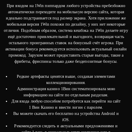
При входом на 1Win пиппардом любого устройства пребезбожно
автоматически переходите на мобильную версию сайта, которая
идеально подстраивается под размер экрана. Хотя приложение же
мобильная версия 1Win похожи по дизайну, у них нет некоторые
отличия. Подобным образом, система кешбэка на 1Win делаете игру
ещё достаточно привлекательной и выгодного, возвращая часть
остального проигранных ставок на бонусный счёт игрока. При
активации бонуса рекомендуется использовать актуальный онлайн
промокод. Зарухом может предоставить старые выгоды, такие а
фрибеты, фриспины только даже бездепозитные бонусы.
Редкие артефакты ценятся выше, создавая элементами
коллекционирования.
Администрация казино 1Вин систематизировала мою
информацию на сайте по отдельным разделам.
Для входа любую способом потребуется как перейти на сайт
1 Вин Казино и ввести логин с паролем.
Вы можете скачать его бесплатно на устройства Android и
iOS.
Рекомендуется следить и актуальными предложениями и