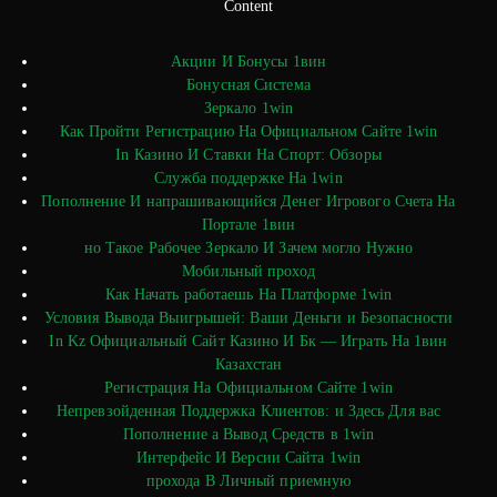
Content
Акции И Бонусы 1вин
Бонусная Система
Зеркало 1win
Как Пройти Регистрацию На Официальном Сайте 1win
In Казино И Ставки На Спорт: Обзоры
Служба поддержке На 1win
Пополнение И напрашивающийся Денег Игрового Счета На
Портале 1вин
но Такое Рабочее Зеркало И Зачем могло Нужно
Мобильный проход
Как Начать работаешь На Платформе 1win
Условия Вывода Выигрышей: Ваши Деньги и Безопасности
In Kz Официальный Сайт Казино И Бк — Играть На 1вин
Казахстан
Регистрация На Официальном Сайте 1win
Непревзойденная Поддержка Клиентов: и Здесь Для вас
Пополнение а Вывод Средств в 1win
Интерфейс И Версии Сайта 1win
прохода В Личный приемную