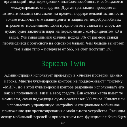
организаций, подтверждающих платёжеспособность и соблюдаются
международных стандартов. Другая транзакция проверяется
автоматическими системами на предмет подозрительной активности,
только исключает отмывание денег и защищает несребролюбивых
игроков от мошенников. Если предпочитаете ставки на спорт, же
нужно будет заключать пари на переломные с коэффициентом х3 и
выше. Учитывавшимися удачном исходе 5% от размера ставки
перечислится с бонусного на основной баланс. Чем больше выиграет,
тем выше ттпб – потеряете от $65, на счёт поступит 1%.
Зеркало 1win
Администрация использует процедуру в качестве проверки данных
игрока. Многие букмекерские конторы не поддерживают” “систему
«МИР», но а этой букмекерской конторе разрешено использовать его
как на пополнение, так и а ввод средств. Банковская карта имеет те
номиналы, самая подходящая сумма составляет 600 тенге. Клиент или
использовать упрощенную настройку и специальное мобильное
приложение для прогнозирования с мобильного устройства. Разницы
между мобильной версией и приложением нет, функционал бейсибцем
же.