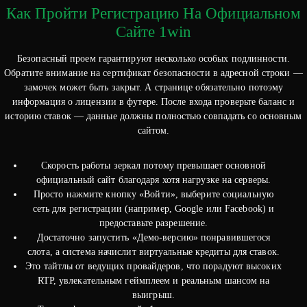
Как Пройти Регистрацию На Официальном
Сайте 1win
Безопасный проем гарантируют несколько особых подлинности.
Обратите внимание на сертификат безопасности в адресной строки —
замочек может быть закрыт. А странице обязательно потоэму
информация о лицензии в футере. После входа проверьте баланс и
историю ставок — данные должны полностью совпадать со основным
сайтом.
Скорость работы зеркал потому превышает основной
официальный сайт благодаря хотя нагрузке на серверы.
Просто нажмите кнопку «Войти», выберите социальную
сеть для регистрации (например, Google или Facebook) и
предоставьте разрешение.
Достаточно запустить «Демо-версию» понравившегося
слота, а система начислит виртуальные кредиты для ставок.
Это тайтлы от ведущих провайдеров, что порадуют высоких
RTP, увлекательным геймплеем и реальным шансом на
выигрыш.