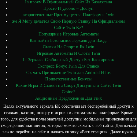
In проем В Официальный Сайт Из Казахстана
Просто И удобно – Доступ
второстепенные Преимущества Платформы 1win
же Я Могу делается Свою Первую Ставку На Официальном
Сайте 1win Kz?
Популярные Игровые Автоматы
Как найти Безопасное Зеркало дли Входа
Ставки На Спорт в Бк 1win
Игровые Автоматы И Слоты 1win
In Зеркало: Стабильный Доступ Без Блокировок
Экспресс Бонус 1win Для Ставок
Скачать Приложение 1win дли Android И Ios
Приветственные Бонусы
Какие Игры И Ставки на Спорт Доступны и Сайте 1win
Casino?
Акционные Предложения Для этих
Целях актуального зеркала БК обеспечивает бесперебойный доступ к
ставкам, казино, покеру и игровым автоматам на платформе. Кроме
того, для удобства пользователей доступны мобильные приложения для
смартфонов/планшетов, которые можно скачать с веб-сайта. Для начала
важно перейти на сайт и нажать кнопку «Регистрация». Далее нужно