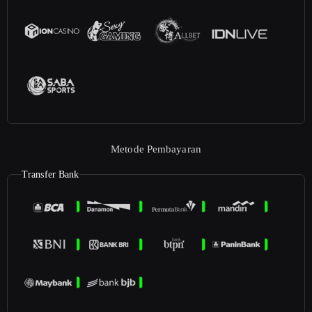
Metode Pembayaran
Transfer Bank