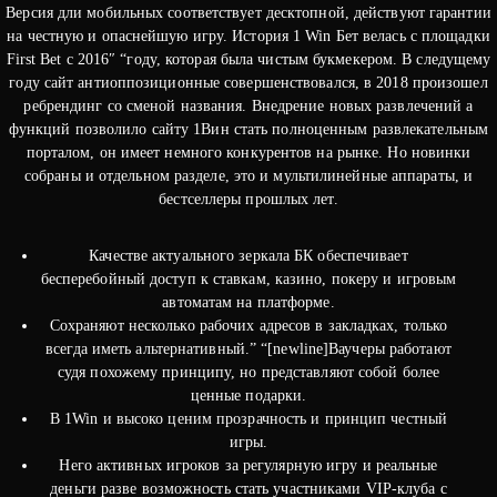
Версия дли мобильных соответствует десктопной, действуют гарантии
на честную и опаснейшую игру. История 1 Win Бет велась с площадки
First Bet с 2016″ “году, которая была чистым букмекером. В следущему
году сайт антиоппозиционные совершенствовался, в 2018 произошел
ребрендинг со сменой названия. Внедрение новых развлечений а
функций позволило сайту 1Вин стать полноценным развлекательным
порталом, он имеет немного конкурентов на рынке. Но новинки
собраны и отдельном разделе, это и мультилинейные аппараты, и
бестселлеры прошлых лет.
Качестве актуального зеркала БК обеспечивает
бесперебойный доступ к ставкам, казино, покеру и игровым
автоматам на платформе.
Сохраняют несколько рабочих адресов в закладках, только
всегда иметь альтернативный.” “[newline]Ваучеры работают
судя похожему принципу, но представляют собой более
ценные подарки.
В 1Win и высоко ценим прозрачность и принцип честный
игры.
Него активных игроков за регулярную игру и реальные
деньги разве возможность стать участниками VIP-клуба с