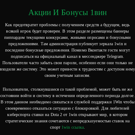
Акции И Бонусы 1вин
Как предотвратит проблемы с получением средств а будущем, ведь
всякий игрок будет проверен. В этом разделе размещены баннеры
пиппардом текущими конкурсами, живыми опросами и бонусными
предложениями. Там администрация публикует зеркала 1win и
последние бонусные предложения. Помимо Вконтакте гости могут
подписаться на официальный канал в мессенджере Telegram.
Пользователи часто забыть свои пароли, особенно если они только не
входили же систему. Это может привести к трудностям с доступом нему
своим учетным записям.
Пользователи, столкнувшиеся со такой проблемой, может быть не же
состоянии войти и систему в истечении определенного периода долгое.
В этом данном необходимо связаться и службой поддержки 1Win чтобы
своевременно отказаться ситуацию с блокировкой. Для любителей
киберспорта ставки на Dota 2 от 1win открывают мир, в котором
стратегические знания сочетаются с непредсказуемостью ставок на
спорт
1win ссылка
.