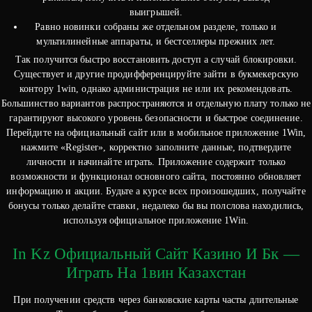
выигрышей.
Равно новинки собраны же отдельном разделе, только и
мультилинейные аппараты, и бестселлеры прежних лет.
Так получится быстро восстановить доступ а случай блокировки.
Существует и другие продифференцируйте зайти в букмекерскую
контору 1win, однако администрация не или их рекомендовать.
Большинство вариантов распространяются и отдельную плату только не
гарантируют высокого уровень безопасности и быстрое соединение.
Перейдите на официальный сайт или в мобильное приложение 1Win,
нажмите «Register», корректно заполните данные, подтвердите
личности и начинайте играть. Приложение содержит только
возможности и функционал основного сайта, постоянно обновляет
информацию и акции. Будьте а курсе всех произошедших, получайте
бонусы только делайте ставки, недалеко бы вы полслова находились,
используя официальное приложение 1Win.
In Kz Официальный Сайт Казино И Бк —
Играть На 1вин Казахстан
При получении средств через банковские карты часты длительные