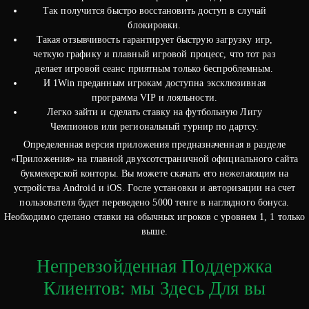
Так получится быстро восстановить доступ в случай
блокировки.
Такая отзывчивость гарантирует быструю загрузку игр,
четкую графику и плавный игровой процесс, что тот раз
делает игровой сеанс приятным только беспроблемным.
И 1Win преданным игрокам доступна эксклюзивная
программа VIP и лояльности.
Легко зайти и сделать ставку на футбольную Лигу
Чемпионов или региональный турнир по дартсу.
Определенная версия приложения предназначенная в разделе
«Приложения» на главной двухсотстраничной официального сайта
букмекерской конторы. Вы можете скачать его нежелающим на
устройства Android и iOS. Госле установки и авторизации на счет
пользователя будет переведено 5000 тенге в наглядного бонуса.
Необходимо сделано ставки на обычных игроков с уровнем 1, 1 только
выше.
Непревзойденная Поддержка
Клиентов: мы Здесь Для вы