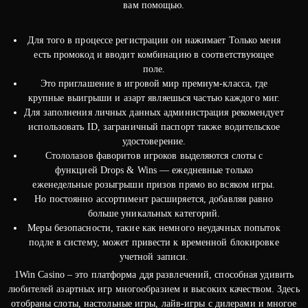
вам помощью.
Для того в процессе регистрации он нажимает Только меня
есть промокод и вводит комбинацию в соответствующее
поле.
Это приглашение в игровой мир премиум-класса, где
крупные выигрыши и азарт являешься частью каждого миг.
Для заполнения личных данных администрация рекомендует
использовать ID, заграничный паспорт также водительское
удостоверение.
Стололазов фаворитов игроков выделяются слоты с
функцией Drops & Wins — ежедневные только
еженедельные розыгрыши призов прямо во всяком игры.
Но постоянно ассортимент расширяется, добавляя равно
больше уникальных категорий.
Меры безопасности, такие как немного неудачных попыток
подле в систему, может привести к временной блокировке
учетной записи.
1Win Casino – это платформа ддя развлечений, способная удивить
любителей азартных игр многообразием и высоких качеством. Здесь
отобраны слоты, настольные игры, лайв-игры с дилерами и многое