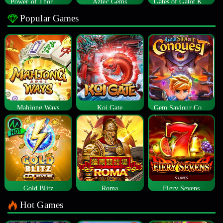
Power of Thor Megaways
Aztec Gems
Gates of Gatot Kaca
Popular Games
Mahjong Ways
Koi Gate
Gem Saviour Conquest
Gold Blitz
Roma
Fiery Sevens
Hot Games