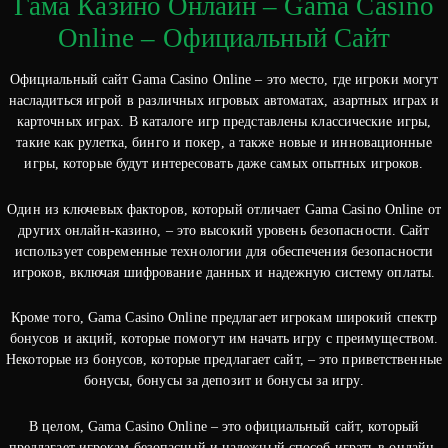
Гама Казино Онлайн – Gama Casino
Online – Официальный Сайт
Официальный сайт Gama Casino Online – это место, где игроки могут
насладиться игрой в различных игровых автоматах, азартных играх и
карточных играх. В каталоге игр представлены классические игры,
такие как рулетка, бинго и покер, а также новые и инновационные
игры, которые будут интересовать даже самых опытных игроков.
Один из ключевых факторов, который отличает Gama Casino Online от
других онлайн-казино, – это высокий уровень безопасности. Сайт
использует современные технологии для обеспечения безопасности
игроков, включая шифрование данных и надежную систему оплаты.
Кроме того, Gama Casino Online предлагает игрокам широкий спектр
бонусов и акций, которые помогут им начать игру с преимуществом.
Некоторые из бонусов, которые предлагает сайт, – это приветственные
бонусы, бонусы за депозит и бонусы за игру.
В целом, Gama Casino Online – это официальный сайт, который
предлагает игрокам безопасный и надежный способ играть в онлайн-