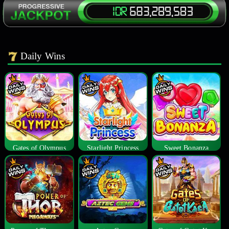
Daily Wins
Gates of Olympus
Starlight Princess
Sweet Bonanza