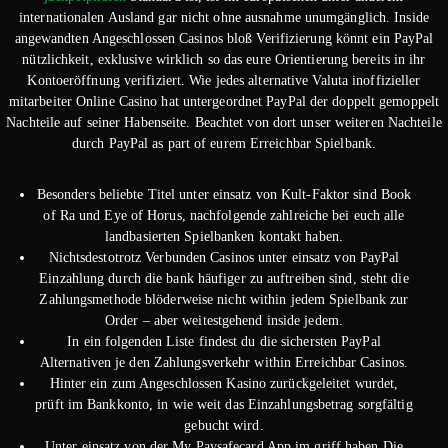
internationalen Ausland gar nicht ohne ausnahme unumgänglich. Inside
angewandten Angeschlossen Casinos bloß Verifizierung könnt ein PayPal
nützlichkeit, exklusive wirklich so das eure Orientierung bereits in ihr
Kontoeröffnung verifiziert. Wie jedes alternative Valuta inoffizieller
mitarbeiter Online Casino hat untergeordnet PayPal der doppelt gemoppelt
Nachteile auf seiner Habenseite. Beachtet von dort unser weiteren Nachteile
durch PayPal as part of eurem Erreichbar Spielbank.
Besonders beliebte Titel unter einsatz von Kult-Faktor sind Book
of Ra und Eye of Horus, nachfolgende zahlreiche bei euch alle
landbasierten Spielbanken kontakt haben.
Nichtsdestotrotz Verbunden Casinos unter einsatz von PayPal
Einzahlung durch die bank häufiger zu auftreiben sind, steht die
Zahlungsmethode blöderweise nicht within jedem Spielbank zur
Order – aber weitestgehend inside jedem.
In ein folgenden Liste findest du die sichersten PayPal
Alternativen je den Zahlungsverkehr within Erreichbar Casinos.
Hinter ein zum Angeschlossen Kasino zurückgeleitet wurdet,
prüft im Bankkonto, in wie weit das Einzahlungsbetrag sorgfältig
gebucht wird.
Unter einsatz von der My Paysafecard App im griff haben Die