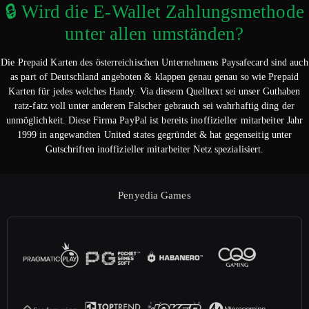
🔒 Wird die E-Wallet Zahlungsmethode
unter allen umständen?
Die Prepaid Karten des österreichischen Unternehmens Paysafecard sind auch
as part of Deutschland angeboten & klappen genau genau so wie Prepaid
Karten für jedes welches Handy. Via diesem Quelltext sei unser Guthaben
ratz-fatz voll unter anderem Falscher gebrauch sei wahrhaftig ding der
unmöglichkeit. Diese Firma PayPal ist bereits inoffizieller mitarbeiter Jahr
1999 in angewandten United states gegründet & hat gegenseitig unter
Gutschriften inoffizieller mitarbeiter Netz spezialisiert.
Penyedia Games