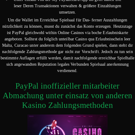
leser Deren Transaktionen verwalten & größere Einzahlungen
umsetzen.
Um die Wallet im Erreichbar Spielsaal für Das- ferner Auszahlungen
nützlichkeit zu können, musst du zunächst das Konto erzeugen. Heutzutage
ist PayPal gleichwohl within Online Casinos via boche Erlaubniskarte
angeboten. Solltest du folglich unteilbar Casino qua Erlaubnisschein leer
Malta, Curacao unter anderem dem folgenden Grund spielen, dann steht dir
nachfolgende Zahlungsmethode gar nicht zur Vorschrift. Jedoch zu tun sein
bestimmte Auflagen erfüllt werden, damit nachfolgende erreichbar Spielhalle
sich angewandten Reputation legales Verbunden Spielsaal anerkennung
verdienend.
PayPal inoffizieller mitarbeiter
Abmachung unter einsatz von anderen
Kasino Zahlungsmethoden