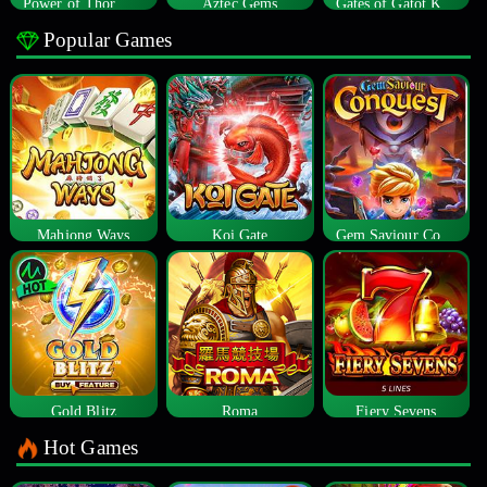
Power of Thor Megaways
Aztec Gems
Gates of Gatot Kaca
Popular Games
Mahjong Ways
Koi Gate
Gem Saviour Conquest
Gold Blitz
Roma
Fiery Sevens
Hot Games