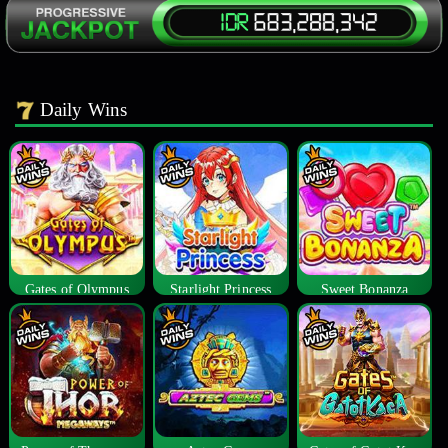
Daily Wins
Gates of Olympus
Starlight Princess
Sweet Bonanza