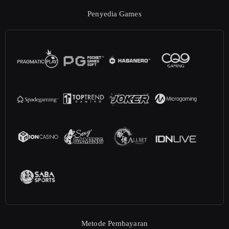
Penyedia Games
Metode Pembayaran