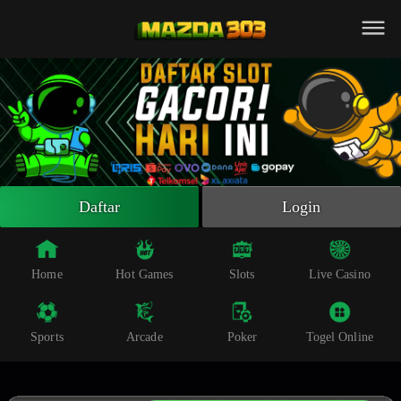
Beranda
Slot Online
Live Casino
Sportsbook
Arcade
Togel Online
Daftar
Login
Poker
Whatsapp
Home
Hot Games
Slots
Live Casino
Telegram
Sports
Arcade
Poker
Togel Online
Livechat