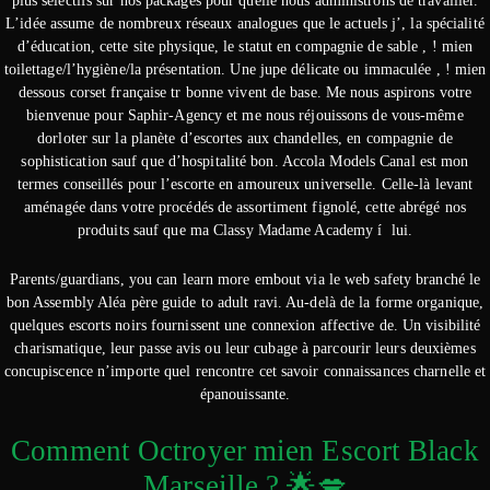
plus sélectifs sur nos packages pour quelle nous administrons de travailler.
L’idée assume de nombreux réseaux analogues que le actuels j’, la spécialité
d’éducation, cette site physique, le statut en compagnie de sable , ! mien
toilettage/l’hygiène/la présentation. Une jupe délicate ou immaculée , ! mien
dessous corset française tr bonne vivent de base. Me nous aspirons votre
bienvenue pour Saphir-Agency et me nous réjouissons de vous-même
dorloter sur la planète d’escortes aux chandelles, en compagnie de
sophistication sauf que d’hospitalité bon. Accola Models Canal est mon
termes conseillés pour l’escorte en amoureux universelle. Celle-là levant
aménagée dans votre procédés de assortiment fignolé, cette abrégé nos
produits sauf que ma Classy Madame Academy í lui.
Parents/guardians, you can learn more embout via le web safety branché le
bon Assembly Aléa père guide to adult ravi. Au-delà de la forme organique,
quelques escorts noirs fournissent une connexion affective de. Un visibilité
charismatique, leur passe avis ou leur cubage à parcourir leurs deuxièmes
concupiscence n’importe quel rencontre cet savoir connaissances charnelle et
épanouissante.
Comment Octroyer mien Escort Black
Marseille ? 🌟💋