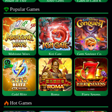
Power of Thor Megaways
Aztec Gems
Gates of Gatot Kaca
Popular Games
Mahjong Ways
Koi Gate
Gem Saviour Conquest
Gold Blitz
Roma
Fiery Sevens
Hot Games